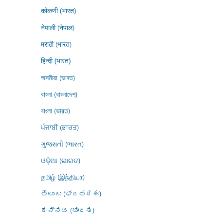
कोंकणी (भारत)
नेपाली (नेपाल)
मराठी (भारत)
हिन्दी (भारत)
অসমীয়া (ভাৰত)
বাংলা (বাংলাদেশ)
বাংলা (ভারত)
ਪੰਜਾਬੀ (ਭਾਰਤ)
ગુજરાતી (ભારત)
ଓଡ଼ିଆ (ଭାରତ)
தமிழ் (இந்தியா)
తెలుగు (భారతదేశం)
ಕನ್ನಡ (ಭಾರತ)