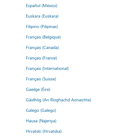
Español (México)
Euskara (Euskara)
Filipino (Pilipinas)
Français (Belgique)
Français (Canada)
Français (France)
Français (International)
Français (Suisse)
Gaeilge (Éire)
Gàidhlig (An Rìoghachd Aonaichte)
Galego (Galego)
Hausa (Najeriya)
Hrvatski (Hrvatska)