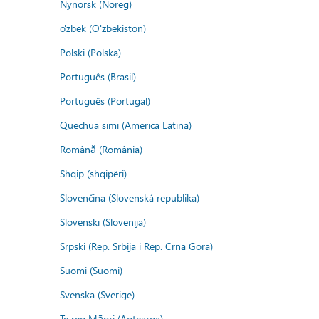
Nynorsk (Noreg)
o'zbek (O'zbekiston)
Polski (Polska)
Português (Brasil)
Português (Portugal)
Quechua simi (America Latina)
Română (România)
Shqip (shqipëri)
Slovenčina (Slovenská republika)
Slovenski (Slovenija)
Srpski (Rep. Srbija i Rep. Crna Gora)
Suomi (Suomi)
Svenska (Sverige)
Te reo Māori (Aotearoa)