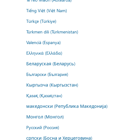
Tiếng Việt (Việt Nam)
Türkçe (Türkiye)
Türkmen dili (Türkmenistan)
Valencià (Espanya)
Ελληνικά (Ελλάδα)
Беларуская (Беларусь)
Български (България)
Кыргызча (Кыргызстан)
Қазақ (Қазақстан)
македонски (Република Македонија)
Монгол (Монгол)
Русский (Россия)
српски (Босна и Херцеговина)