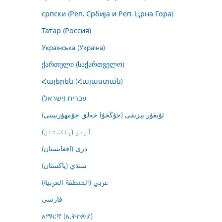
српски (Реп. Србија и Реп. Црна Гора)
Татар (Россия)
Українська (Україна)
ქართული (საქართველო)
Հայերեն (Հայաստան)
עברית (ישראל)
ئۇيغۇر يېزىقى (جۇڭخۇا خەلق جۇمھۇرىيىتى)
اُردو (پاکستان)
درى (افغانستان)
سنڌي (پاکستان)
عربي (المنطقة العربية)
فارسى
አማርኛ (ኢትዮጵያ)