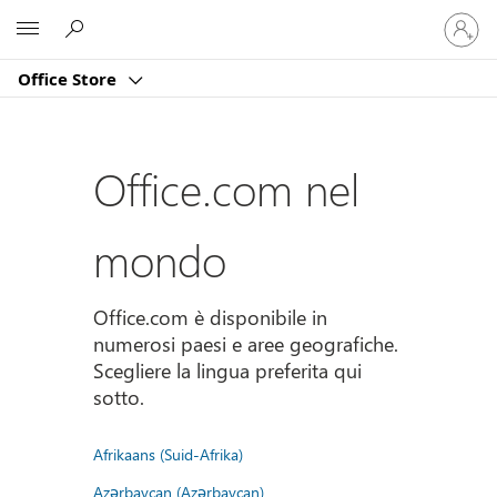
Accedi
Microsoft
con
il
Office Store
tuo
account
Office.com nel
mondo
Office.com è disponibile in
numerosi paesi e aree geografiche.
Scegliere la lingua preferita qui
sotto.
Afrikaans (Suid-Afrika)
Azərbaycan (Azərbaycan)