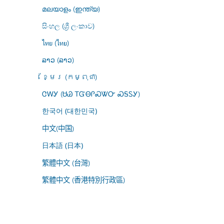
മലയാളം (ഇന്ത്യ)
සිංහල (ශ්‍රී ලංකාව)
ไทย (ไทย)
ລາວ (ລາວ)
ខ្មែរ (កម្ពុជា)
ᏣᎳᎩ (ᏌᏊ ᎢᏳᎾᎵᏍᏔᏅ ᏍᎦᏚᎩ)
한국어 (대한민국)
中文(中国)
日本語 (日本)
繁體中文 (台灣)
繁體中文 (香港特別行政區)