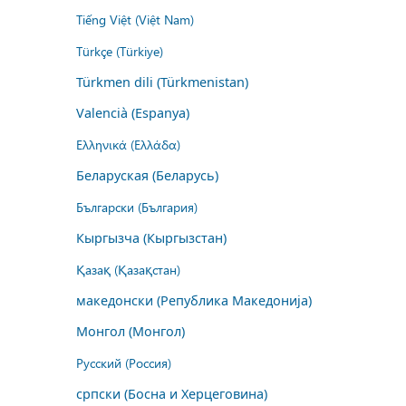
Tiếng Việt (Việt Nam)
Türkçe (Türkiye)
Türkmen dili (Türkmenistan)
Valencià (Espanya)
Ελληνικά (Ελλάδα)
Беларуская (Беларусь)
Български (България)
Кыргызча (Кыргызстан)
Қазақ (Қазақстан)
македонски (Република Македонија)
Монгол (Монгол)
Русский (Россия)
српски (Босна и Херцеговина)