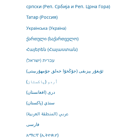
српски (Реп. Србија и Реп. Црна Гора)
Татар (Россия)
Українська (Україна)
ქართული (საქართველო)
Հայերեն (Հայաստան)
עברית (ישראל)
ئۇيغۇر يېزىقى (جۇڭخۇا خەلق جۇمھۇرىيىتى)
اُردو (پاکستان)
درى (افغانستان)
سنڌي (پاکستان)
عربي (المنطقة العربية)
فارسى
አማርኛ (ኢትዮጵያ)