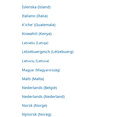
Íslenska (ísland)
Italiano (Italia)
K'iche' (Guatemala)
Kiswahili (Kenya)
Latviešu (Latvija)
Lëtzebuergesch (Lëtzebuerg)
Lietuvių (Lietuva)
Magyar (Magyarország)
Malti (Malta)
Nederlands (België)
Nederlands (Nederland)
Norsk (Norge)
Nynorsk (Noreg)