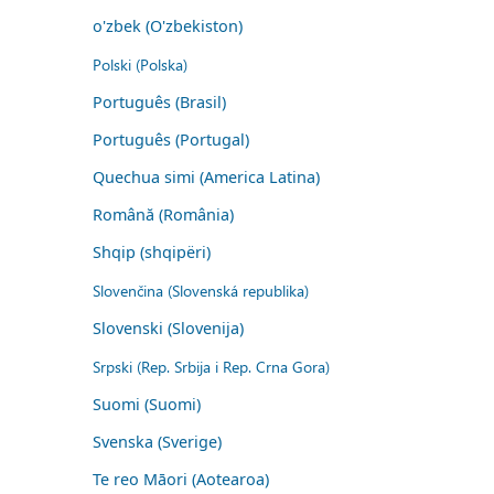
o'zbek (O'zbekiston)
Polski (Polska)
Português (Brasil)
Português (Portugal)
Quechua simi (America Latina)
Română (România)
Shqip (shqipëri)
Slovenčina (Slovenská republika)
Slovenski (Slovenija)
Srpski (Rep. Srbija i Rep. Crna Gora)
Suomi (Suomi)
Svenska (Sverige)
Te reo Māori (Aotearoa)