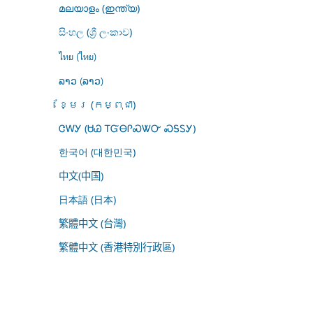
മലയാളം (ഇന്ത്യ)
සිංහල (ශ්‍රී ලංකාව)
ไทย (ไทย)
ລາວ (ລາວ)
ខ្មែរ (កម្ពុជា)
ᏣᎳᎩ (ᏌᏊ ᎢᏳᎾᎵᏍᏔᏅ ᏍᎦᏚᎩ)
한국어 (대한민국)
中文(中国)
日本語 (日本)
繁體中文 (台灣)
繁體中文 (香港特別行政區)