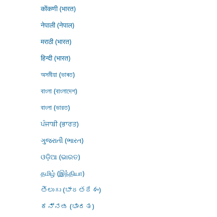
कोंकणी (भारत)
नेपाली (नेपाल)
मराठी (भारत)
हिन्दी (भारत)
অসমীয়া (ভাৰত)
বাংলা (বাংলাদেশ)
বাংলা (ভারত)
ਪੰਜਾਬੀ (ਭਾਰਤ)
ગુજરાતી (ભારત)
ଓଡ଼ିଆ (ଭାରତ)
தமிழ் (இந்தியா)
తెలుగు (భారతదేశం)
ಕನ್ನಡ (ಭಾರತ)