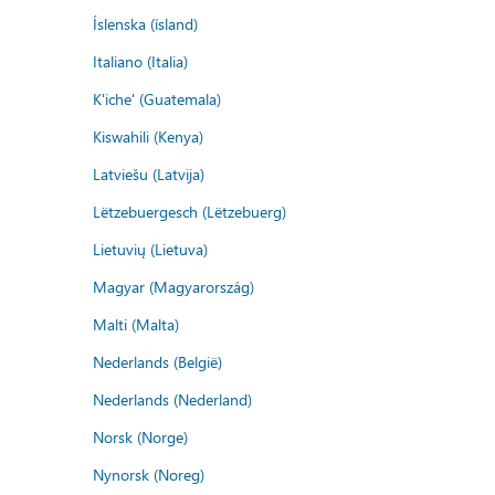
Íslenska (ísland)
Italiano (Italia)
K'iche' (Guatemala)
Kiswahili (Kenya)
Latviešu (Latvija)
Lëtzebuergesch (Lëtzebuerg)
Lietuvių (Lietuva)
Magyar (Magyarország)
Malti (Malta)
Nederlands (België)
Nederlands (Nederland)
Norsk (Norge)
Nynorsk (Noreg)