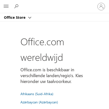
Meld
Microsoft
je
aan
Office Store
bij
je
account
Office.com
wereldwijd
Office.com is beschikbaar in
verschillende landen/regio's. Kies
hieronder uw taalvoorkeur.
Afrikaans (Suid-Afrika)
Azərbaycan (Azərbaycan)