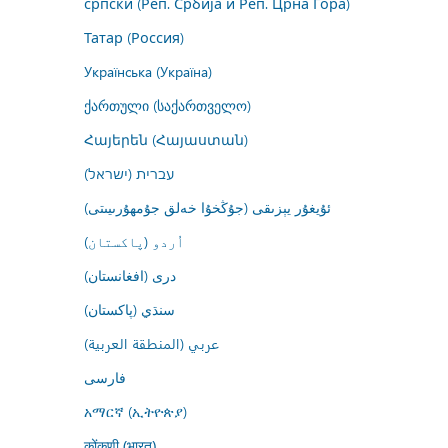
српски (Реп. Србија и Реп. Црна Гора)
Татар (Россия)
Українська (Україна)
ქართული (საქართველო)
Հայերեն (Հայաստան)
עברית (ישראל)
ئۇيغۇر يېزىقى (جۇڭخۇا خەلق جۇمھۇرىيىتى)
اُردو (پاکستان)
درى (افغانستان)
سنڌي (پاکستان)
عربي (المنطقة العربية)
فارسى
አማርኛ (ኢትዮጵያ)
कोंकणी (भारत)