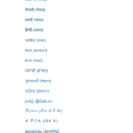
नेपाली (नेपाल)
मराठी (भारत)
हिन्दी (भारत)
অসমীয়া (ভাৰত)
বাংলা (বাংলাদেশ)
বাংলা (ভারত)
ਪੰਜਾਬੀ (ਭਾਰਤ)
ગુજરાતી (ભારત)
ଓଡ଼ିଆ (ଭାରତ)
தமிழ் (இந்தியா)
తెలుగు (భారతదేశం)
ಕನ್ನಡ (ಭಾರತ)
മലയാളം (ഇന്ത്യ)