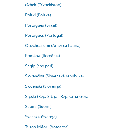
o'zbek (O'zbekiston)
Polski (Polska)
Português (Brasil)
Português (Portugal)
Quechua simi (America Latina)
Română (România)
Shqip (shqipëri)
Slovenčina (Slovenská republika)
Slovenski (Slovenija)
Srpski (Rep. Srbija i Rep. Crna Gora)
Suomi (Suomi)
Svenska (Sverige)
Te reo Māori (Aotearoa)