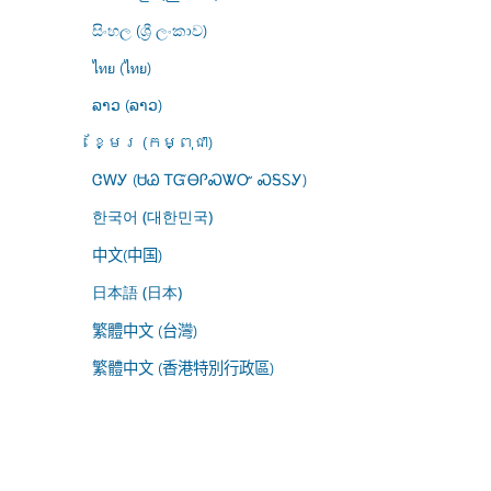
සිංහල (ශ්‍රී ලංකාව)
ไทย (ไทย)
ລາວ (ລາວ)
ខ្មែរ (កម្ពុជា)
ᏣᎳᎩ (ᏌᏊ ᎢᏳᎾᎵᏍᏔᏅ ᏍᎦᏚᎩ)
한국어 (대한민국)
中文(中国)
日本語 (日本)
繁體中文 (台灣)
繁體中文 (香港特別行政區)