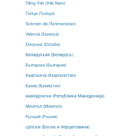
Tiếng Việt (Việt Nam)
Türkçe (Türkiye)
Türkmen dili (Türkmenistan)
Valencià (Espanya)
Ελληνικά (Ελλάδα)
Беларуская (Беларусь)
Български (България)
Кыргызча (Кыргызстан)
Қазақ (Қазақстан)
македонски (Република Македонија)
Монгол (Монгол)
Русский (Россия)
српски (Босна и Херцеговина)