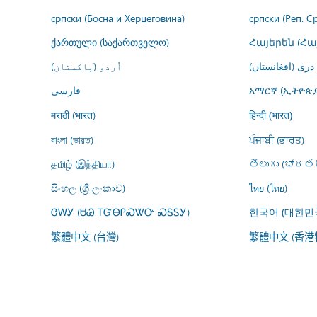
српски (Босна и Херцеговина)
српски (Реп. С
ქართული (საქართველო)
Հայերեն (Հ
درى (افغانستان)
اُردو (پاکستان)
فارسى
አማርኛ (ኢትዮጵያ
मराठी (भारत)
हिन्दी (भारत)
বাংলা (ভারত)
ਪੰਜਾਬੀ (ਭਾਰਤ)
தமிழ் (இந்தியா)
తెలుగు (భారతద
සිංහල (ශ්‍රී ලංකාව)
ไทย (ไทย)
ᏣᎳᎩ (ᏌᏊ ᎢᏳᎾᎵᏍᏔᏅ ᏍᎦᏚᎩ)
한국어 (대한민
繁體中文 (台灣)
繁體中文 (香港