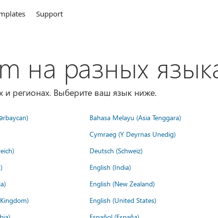
mplates
Support
om на разных язык
х и регионах. Выберите ваш язык ниже.
ərbaycan)
Bahasa Melayu (Asia Tenggara)
Cymraeg (Y Deyrnas Unedig)
eich)
Deutsch (Schweiz)
)
English (India)
a)
English (New Zealand)
d Kingdom)
English (United States)
bia)
Español (España)