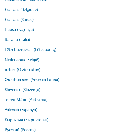
Français (Belgique)
Français (Suisse)
Hausa (Najeriya)
Italiano (Italia)
Lëtzebuergesch (Lëtzebuerg)
Nederlands (België)
o'zbek (O'zbekiston)
Quechua simi (America Latina)
Slovenski (Slovenija)
Te reo Māori (Aotearoa)
Valencià (Espanya)
Кыргызча (Кыргызстан)
Русский (Россия)