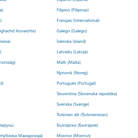
a)
Filipino (Pilipinas)
)
Français (International)
ìoghachd Aonaichte)
Galego (Galego)
nesia)
Íslenska (ísland)
)
Latviešu (Latvija)
rország)
Malti (Malta)
Nynorsk (Noreg)
l)
Português (Portugal)
Slovenčina (Slovenská republika)
Svenska (Sverige)
Türkmen dili (Türkmenistan)
ларусь)
Български (България)
епублика Македонија)
Монгол (Монгол)