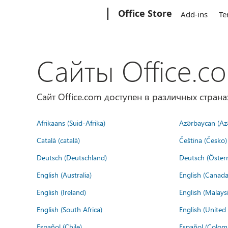
Microsoft
Office Store
Add-ins
Te
Сайты Office.c
Сайт Office.com доступен в различных страна
Afrikaans (Suid-Afrika)
Azərbaycan (Az
Català (català)
Čeština (Česko)
Deutsch (Deutschland)
Deutsch (Österr
English (Australia)
English (Canada
English (Ireland)
English (Malaysi
English (South Africa)
English (Unite
Español (Chile)
Español (Colom