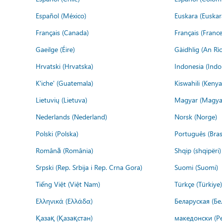
Español (México)
Euskara (Euskar
Français (Canada)
Français (France
Gaeilge (Éire)
Gàidhlig (An R
Hrvatski (Hrvatska)
Indonesia (Indo
K'iche' (Guatemala)
Kiswahili (Kenya
Lietuvių (Lietuva)
Magyar (Magya
Nederlands (Nederland)
Norsk (Norge)
Polski (Polska)
Português (Brasi
Română (România)
Shqip (shqipëri)
Srpski (Rep. Srbija i Rep. Crna Gora)
Suomi (Suomi)
Tiếng Việt (Việt Nam)
Türkçe (Türkiye)
Ελληνικά (Ελλάδα)
Беларуская (Бе
Қазақ (Қазақстан)
македонски (Р