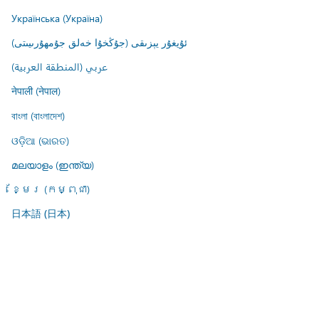
Українська (Україна)
ئۇيغۇر يېزىقى (جۇڭخۇا خەلق جۇمھۇرىيىتى)
عربي (المنطقة العربية)
नेपाली (नेपाल)
বাংলা (বাংলাদেশ)
ଓଡ଼ିଆ (ଭାରତ)
മലയാളം (ഇന്ത്യ)
ខ្មែរ (កម្ពុជា)
日本語 (日本)