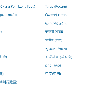
рбија и Реп. Црна Гора)
Татар (Россия)
այաստան)
עברית (ישראל)
سنڌي (پاکستان)
)
कोंकणी (भारत)
অসমীয়া (ভাৰত)
ગુજરાતી (ભારત)
ేశం)
ಕನ್ನಡ (ಭಾರತ)
ລາວ (ລາວ)
中文(中国)
국)
特別行政區)