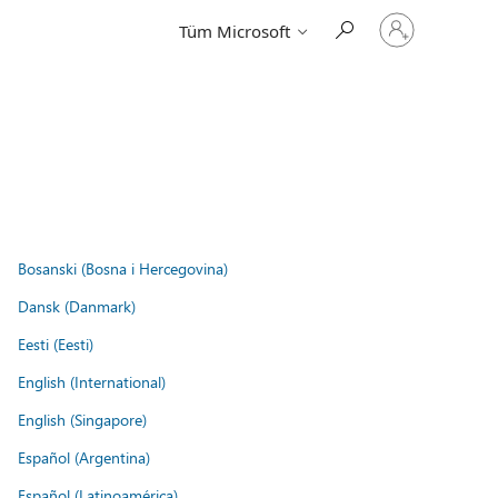
Hesabınızda
Tüm Microsoft
oturum
açın
Bosanski (Bosna i Hercegovina)
Dansk (Danmark)
Eesti (Eesti)
English (International)
English (Singapore)
Español (Argentina)
Español (Latinoamérica)