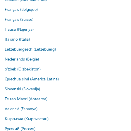
Français (Belgique)
Français (Suisse)
Hausa (Najeriya)
Italiano (Italia)
Lëtzebuergesch (Lëtzebuerg)
Nederlands (België)
o'zbek (O'zbekiston)
Quechua simi (America Latina)
Slovenski (Slovenija)
Te reo Māori (Aotearoa)
Valencià (Espanya)
Кыргызча (Кыргызстан)
Русский (Россия)