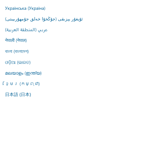
Українська (Україна)
ئۇيغۇر يېزىقى (جۇڭخۇا خەلق جۇمھۇرىيىتى)
عربي (المنطقة العربية)
नेपाली (नेपाल)
বাংলা (বাংলাদেশ)
ଓଡ଼ିଆ (ଭାରତ)
മലയാളം (ഇന്ത്യ)
ខ្មែរ (កម្ពុជា)
日本語 (日本)