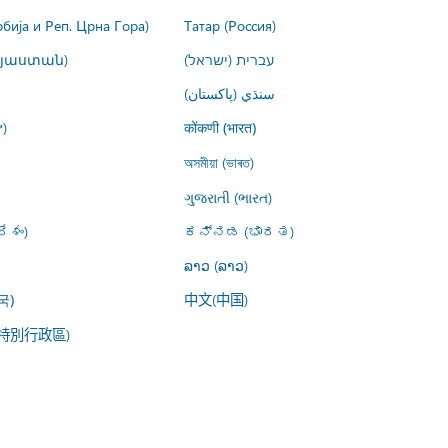
рбија и Реп. Црна Гора)
Татар (Россия)
այաստան)
עברית (ישראל)
سنڌي (پاکستان)
)
कोंकणी (भारत)
অসমীয়া (ভাৰত)
ગુજરાતી (ભારત)
ేశం)
ಕನ್ನಡ (ಭಾರತ)
ລາວ (ລາວ)
中文(中国)
국)
特別行政區)