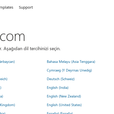
mplates
Support
.com
. Aşağıdan dil tercihinizi seçin.
ərbaycan)
Bahasa Melayu (Asia Tenggara)
Cymraeg (Y Deyrnas Unedig)
eich)
Deutsch (Schweiz)
)
English (India)
a)
English (New Zealand)
d Kingdom)
English (United States)
bia)
Español (España)