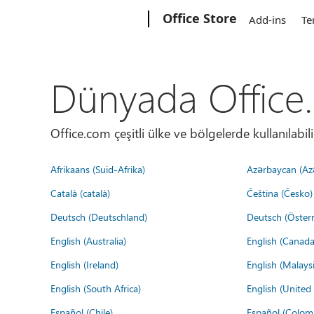
Microsoft
Office Store
Add-ins
Te
Dünyada Office
Office.com çeşitli ülke ve bölgelerde kullanılabilir
Afrikaans (Suid-Afrika)
Azərbaycan (Az
Català (català)
Čeština (Česko)
Deutsch (Deutschland)
Deutsch (Österr
English (Australia)
English (Canada
English (Ireland)
English (Malaysi
English (South Africa)
English (Unite
Español (Chile)
Español (Colom