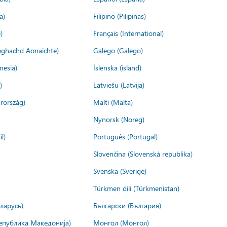
a)
Filipino (Pilipinas)
)
Français (International)
ìoghachd Aonaichte)
Galego (Galego)
nesia)
Íslenska (ísland)
)
Latviešu (Latvija)
rország)
Malti (Malta)
Nynorsk (Noreg)
l)
Português (Portugal)
Slovenčina (Slovenská republika)
Svenska (Sverige)
Türkmen dili (Türkmenistan)
ларусь)
Български (България)
епублика Македонија)
Монгол (Монгол)