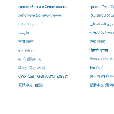
српски (Босна и Херцеговина)
српски (Реп. С
ქართული (საქართველო)
Հայերեն (Հ
درى (افغانستان)
اُردو (پاکستان)
فارسى
አማርኛ (ኢትዮጵያ
मराठी (भारत)
हिन्दी (भारत)
বাংলা (ভারত)
ਪੰਜਾਬੀ (ਭਾਰਤ)
தமிழ் (இந்தியா)
తెలుగు (భారతద
සිංහල (ශ්‍රී ලංකාව)
ไทย (ไทย)
ᏣᎳᎩ (ᏌᏊ ᎢᏳᎾᎵᏍᏔᏅ ᏍᎦᏚᎩ)
한국어 (대한민
繁體中文 (台灣)
繁體中文 (香港