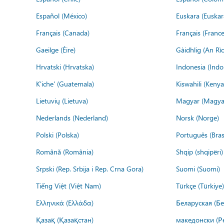
Español (México)
Euskara (Euskar
Français (Canada)
Français (France
Gaeilge (Éire)
Gàidhlig (An R
Hrvatski (Hrvatska)
Indonesia (Indo
K'iche' (Guatemala)
Kiswahili (Kenya
Lietuvių (Lietuva)
Magyar (Magya
Nederlands (Nederland)
Norsk (Norge)
Polski (Polska)
Português (Brasi
Română (România)
Shqip (shqipëri)
Srpski (Rep. Srbija i Rep. Crna Gora)
Suomi (Suomi)
Tiếng Việt (Việt Nam)
Türkçe (Türkiye)
Ελληνικά (Ελλάδα)
Беларуская (Бе
Қазақ (Қазақстан)
македонски (Р