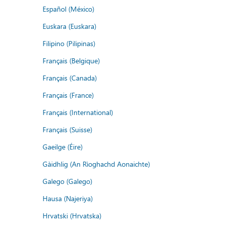
Español (México)
Euskara (Euskara)
Filipino (Pilipinas)
Français (Belgique)
Français (Canada)
Français (France)
Français (International)
Français (Suisse)
Gaeilge (Éire)
Gàidhlig (An Rìoghachd Aonaichte)
Galego (Galego)
Hausa (Najeriya)
Hrvatski (Hrvatska)