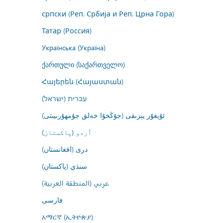
српски (Реп. Србија и Реп. Црна Гора)
Татар (Россия)
Українська (Україна)
ქართული (საქართველო)
Հայերեն (Հայաստան)
עברית (ישראל)
ئۇيغۇر يېزىقى (جۇڭخۇا خەلق جۇمھۇرىيىتى)
اُردو (پاکستان)
درى (افغانستان)
سنڌي (پاکستان)
عربي (المنطقة العربية)
فارسى
አማርኛ (ኢትዮጵያ)