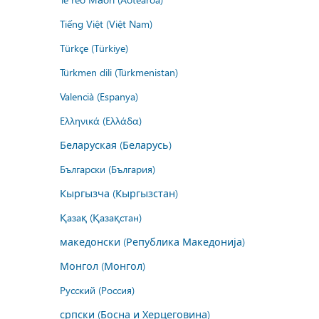
Tiếng Việt (Việt Nam)
Türkçe (Türkiye)
Türkmen dili (Türkmenistan)
Valencià (Espanya)
Ελληνικά (Ελλάδα)
Беларуская (Беларусь)
Български (България)
Кыргызча (Кыргызстан)
Қазақ (Қазақстан)
македонски (Република Македонија)
Монгол (Монгол)
Русский (Россия)
српски (Босна и Херцеговина)