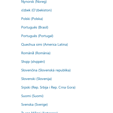
Nynorsk (Noreg)
o'zbek (O'zbekiston)
Polski (Polska)
Português (Brasil)
Português (Portugal)
Quechua simi (America Latina)
Română (România)
Shqip (shqipëri)
Slovenčina (Slovenská republika)
Slovenski (Slovenija)
Srpski (Rep. Srbija i Rep. Crna Gora)
Suomi (Suomi)
Svenska (Sverige)
Te reo Māori (Aotearoa)