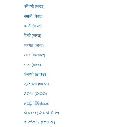
कोंकणी (भारत)
नेपाली (नेपाल)
मराठी (भारत)
हिन्दी (भारत)
অসমীয়া (ভাৰত)
বাংলা (বাংলাদেশ)
বাংলা (ভারত)
ਪੰਜਾਬੀ (ਭਾਰਤ)
ગુજરાતી (ભારત)
ଓଡ଼ିଆ (ଭାରତ)
தமிழ் (இந்தியா)
తెలుగు (భారతదేశం)
ಕನ್ನಡ (ಭಾರತ)