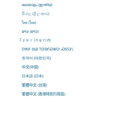
മലയാളം (ഇന്ത്യ)
සිංහල (ශ්‍රී ලංකාව)
ไทย (ไทย)
ລາວ (ລາວ)
ខ្មែរ (កម្ពុជា)
ᏣᎳᎩ (ᏌᏊ ᎢᏳᎾᎵᏍᏔᏅ ᏍᎦᏚᎩ)
한국어 (대한민국)
中文(中国)
日本語 (日本)
繁體中文 (台灣)
繁體中文 (香港特別行政區)