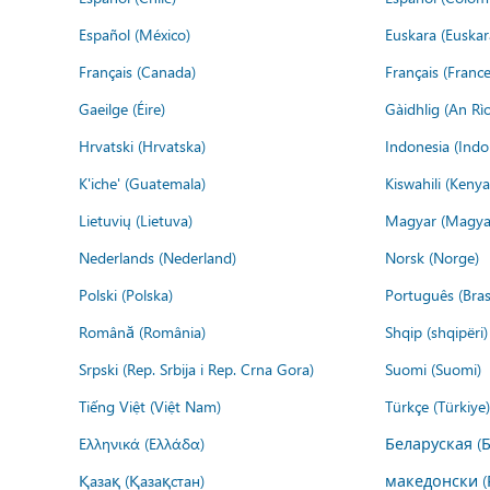
Español (México)
Euskara (Euskar
Français (Canada)
Français (France
Gaeilge (Éire)
Gàidhlig (An R
Hrvatski (Hrvatska)
Indonesia (Indo
K'iche' (Guatemala)
Kiswahili (Kenya
Lietuvių (Lietuva)
Magyar (Magya
Nederlands (Nederland)
Norsk (Norge)
Polski (Polska)
Português (Brasi
Română (România)
Shqip (shqipëri)
Srpski (Rep. Srbija i Rep. Crna Gora)
Suomi (Suomi)
Tiếng Việt (Việt Nam)
Türkçe (Türkiye)
Ελληνικά (Ελλάδα)
Беларуская (
Қазақ (Қазақстан)
македонски (