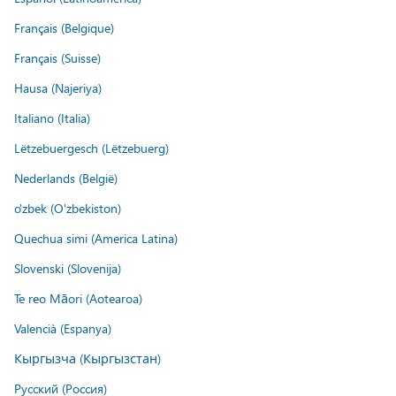
Français (Belgique)
Français (Suisse)
Hausa (Najeriya)
Italiano (Italia)
Lëtzebuergesch (Lëtzebuerg)
Nederlands (België)
o'zbek (O'zbekiston)
Quechua simi (America Latina)
Slovenski (Slovenija)
Te reo Māori (Aotearoa)
Valencià (Espanya)
Кыргызча (Кыргызстан)
Русский (Россия)