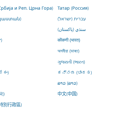
Србија и Реп. Црна Гора)
Татар (Россия)
այաստան)
עברית (ישראל)
سنڌي (پاکستان)
)
कोंकणी (भारत)
অসমীয়া (ভাৰত)
ગુજરાતી (ભારત)
ేశం)
ಕನ್ನಡ (ಭಾರತ)
ລາວ (ລາວ)
中文(中国)
국)
特別行政區)