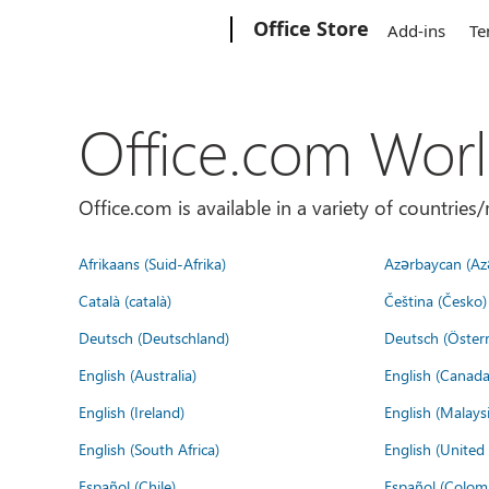
Microsoft
Office Store
Add-ins
Te
Office.com Wor
Office.com is available in a variety of countri
Afrikaans (Suid-Afrika)
Azərbaycan (Az
Català (català)
Čeština (Česko)
Deutsch (Deutschland)
Deutsch (Österr
English (Australia)
English (Canada
English (Ireland)
English (Malaysi
English (South Africa)
English (Unite
Español (Chile)
Español (Colom