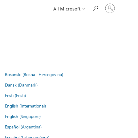
Sign
All Microsoft
in
to
your
account
Bosanski (Bosna i Hercegovina)
Dansk (Danmark)
Eesti (Eesti)
English (International)
English (Singapore)
Español (Argentina)
Español (Latinoamérica)