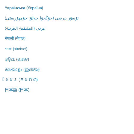
Українська (Україна)
ئۇيغۇر يېزىقى (جۇڭخۇا خەلق جۇمھۇرىيىتى)
عربي (المنطقة العربية)
नेपाली (नेपाल)
বাংলা (বাংলাদেশ)
ଓଡ଼ିଆ (ଭାରତ)
മലയാളം (ഇന്ത്യ)
ខ្មែរ (កម្ពុជា)
日本語 (日本)