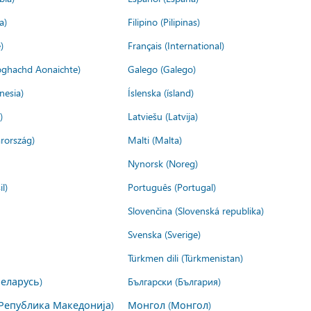
a)
Filipino (Pilipinas)
)
Français (International)
ìoghachd Aonaichte)
Galego (Galego)
nesia)
Íslenska (ísland)
)
Latviešu (Latvija)
rország)
Malti (Malta)
Nynorsk (Noreg)
l)
Português (Portugal)
Slovenčina (Slovenská republika)
Svenska (Sverige)
Türkmen dili (Türkmenistan)
Беларусь)
Български (България)
Република Македонија)
Монгол (Монгол)