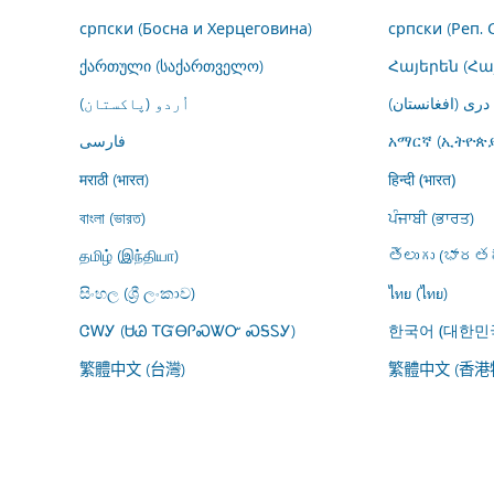
српски (Босна и Херцеговина)
српски (Реп. 
ქართული (საქართველო)
Հայերեն (Հ
درى (افغانستان)
اُردو (پاکستان)
فارسى
አማርኛ (ኢትዮጵያ
मराठी (भारत)
हिन्दी (भारत)
বাংলা (ভারত)
ਪੰਜਾਬੀ (ਭਾਰਤ)
தமிழ் (இந்தியா)
తెలుగు (భారతద
සිංහල (ශ්‍රී ලංකාව)
ไทย (ไทย)
ᏣᎳᎩ (ᏌᏊ ᎢᏳᎾᎵᏍᏔᏅ ᏍᎦᏚᎩ)
한국어 (대한민
繁體中文 (台灣)
繁體中文 (香港