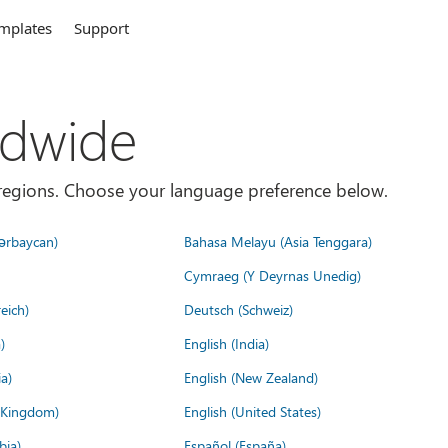
mplates
Support
ldwide
es/regions. Choose your language preference below.
ərbaycan)
Bahasa Melayu (Asia Tenggara)
Cymraeg (Y Deyrnas Unedig)
eich)
Deutsch (Schweiz)
)
English (India)
a)
English (New Zealand)
d Kingdom)
English (United States)
bia)
Español (España)