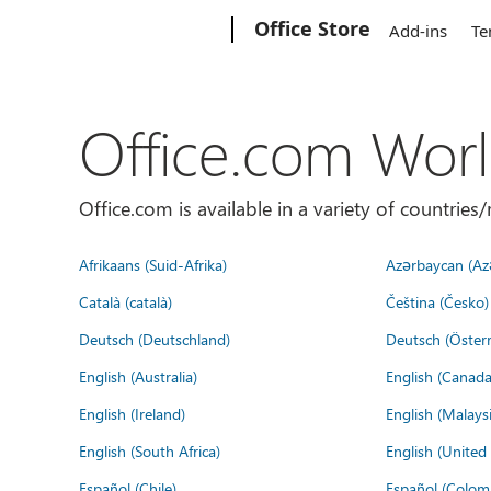
Microsoft
Office Store
Add-ins
Te
Office.com Wor
Office.com is available in a variety of countri
Afrikaans (Suid-Afrika)
Azərbaycan (Az
Català (català)
Čeština (Česko)
Deutsch (Deutschland)
Deutsch (Österr
English (Australia)
English (Canada
English (Ireland)
English (Malaysi
English (South Africa)
English (Unite
Español (Chile)
Español (Colom