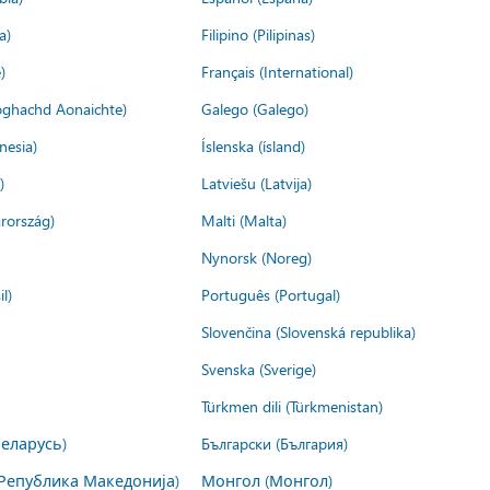
a)
Filipino (Pilipinas)
)
Français (International)
ìoghachd Aonaichte)
Galego (Galego)
nesia)
Íslenska (ísland)
)
Latviešu (Latvija)
rország)
Malti (Malta)
Nynorsk (Noreg)
l)
Português (Portugal)
Slovenčina (Slovenská republika)
Svenska (Sverige)
Türkmen dili (Türkmenistan)
Беларусь)
Български (България)
Република Македонија)
Монгол (Монгол)