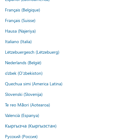
Français (Belgique)
Français (Suisse)
Hausa (Najeriya)
Italiano (Italia)
Lëtzebuergesch (Lëtzebuerg)
Nederlands (België)
o'zbek (O'zbekiston)
Quechua simi (America Latina)
Slovenski (Slovenija)
Te reo Māori (Aotearoa)
Valencià (Espanya)
Кыргызча (Кыргызстан)
Русский (Россия)