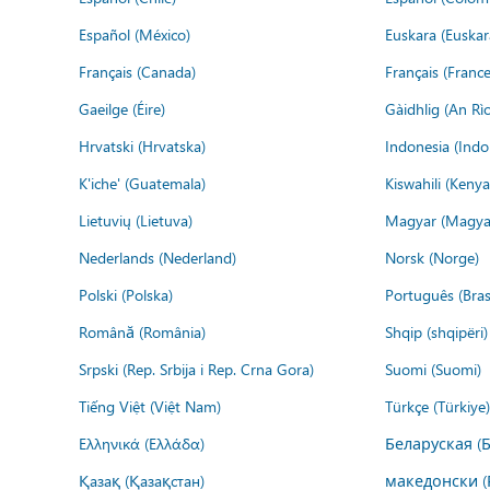
Español (México)
Euskara (Euskar
Français (Canada)
Français (France
Gaeilge (Éire)
Gàidhlig (An R
Hrvatski (Hrvatska)
Indonesia (Indo
K'iche' (Guatemala)
Kiswahili (Kenya
Lietuvių (Lietuva)
Magyar (Magya
Nederlands (Nederland)
Norsk (Norge)
Polski (Polska)
Português (Brasi
Română (România)
Shqip (shqipëri)
Srpski (Rep. Srbija i Rep. Crna Gora)
Suomi (Suomi)
Tiếng Việt (Việt Nam)
Türkçe (Türkiye)
Ελληνικά (Ελλάδα)
Беларуская (
Қазақ (Қазақстан)
македонски (