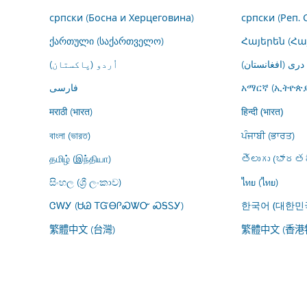
српски (Босна и Херцеговина)
српски (Реп. 
ქართული (საქართველო)
Հայերեն (Հ
درى (افغانستان)
اُردو (پاکستان)
فارسى
አማርኛ (ኢትዮጵያ
मराठी (भारत)
हिन्दी (भारत)
বাংলা (ভারত)
ਪੰਜਾਬੀ (ਭਾਰਤ)
தமிழ் (இந்தியா)
తెలుగు (భారతద
සිංහල (ශ්‍රී ලංකාව)
ไทย (ไทย)
ᏣᎳᎩ (ᏌᏊ ᎢᏳᎾᎵᏍᏔᏅ ᏍᎦᏚᎩ)
한국어 (대한민
繁體中文 (台灣)
繁體中文 (香港