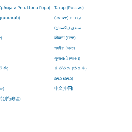
Србија и Реп. Црна Гора)
Татар (Россия)
այաստան)
עברית (ישראל)
سنڌي (پاکستان)
)
कोंकणी (भारत)
অসমীয়া (ভাৰত)
ગુજરાતી (ભારત)
ేశం)
ಕನ್ನಡ (ಭಾರತ)
ລາວ (ລາວ)
中文(中国)
국)
特別行政區)