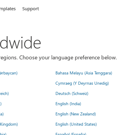
mplates
Support
ldwide
es/regions. Choose your language preference below.
ərbaycan)
Bahasa Melayu (Asia Tenggara)
Cymraeg (Y Deyrnas Unedig)
eich)
Deutsch (Schweiz)
)
English (India)
a)
English (New Zealand)
d Kingdom)
English (United States)
bia)
Español (España)