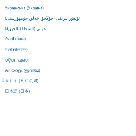
Українська (Україна)
ئۇيغۇر يېزىقى (جۇڭخۇا خەلق جۇمھۇرىيىتى)
عربي (المنطقة العربية)
नेपाली (नेपाल)
বাংলা (বাংলাদেশ)
ଓଡ଼ିଆ (ଭାରତ)
മലയാളം (ഇന്ത്യ)
ខ្មែរ (កម្ពុជា)
日本語 (日本)