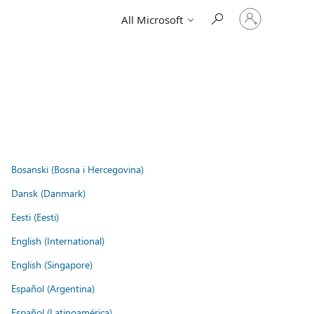
Sign
All Microsoft
in
to
your
account
Bosanski (Bosna i Hercegovina)
Dansk (Danmark)
Eesti (Eesti)
English (International)
English (Singapore)
Español (Argentina)
Español (Latinoamérica)