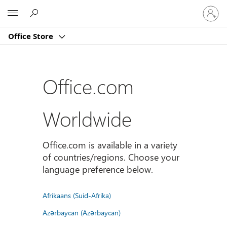
Sign
Microsoft
in
to
Office Store
your
account
Office.com
Worldwide
Office.com is available in a variety
of countries/regions. Choose your
language preference below.
Afrikaans (Suid-Afrika)
Azərbaycan (Azərbaycan)