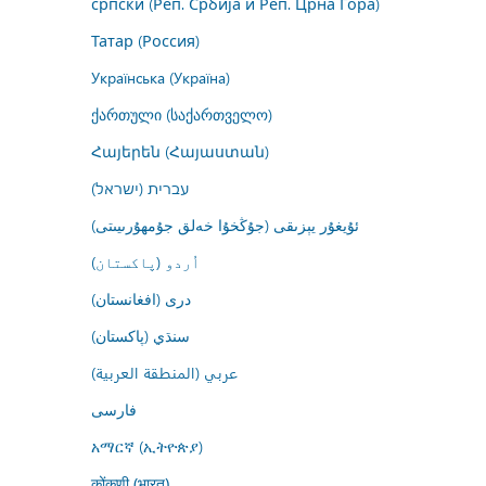
српски (Реп. Србија и Реп. Црна Гора)
Татар (Россия)
Українська (Україна)
ქართული (საქართველო)
Հայերեն (Հայաստան)
עברית (ישראל)
ئۇيغۇر يېزىقى (جۇڭخۇا خەلق جۇمھۇرىيىتى)
اُردو (پاکستان)
درى (افغانستان)
سنڌي (پاکستان)
عربي (المنطقة العربية)
فارسى
አማርኛ (ኢትዮጵያ)
कोंकणी (भारत)