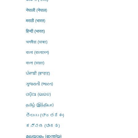
नेपाली (नेपाल)
मराठी (भारत)
हिन्दी (भारत)
অসমীয়া (ভাৰত)
বাংলা (বাংলাদেশ)
বাংলা (ভারত)
ਪੰਜਾਬੀ (ਭਾਰਤ)
ગુજરાતી (ભારત)
ଓଡ଼ିଆ (ଭାରତ)
தமிழ் (இந்தியா)
తెలుగు (భారతదేశం)
ಕನ್ನಡ (ಭಾರತ)
മലയാളം (ഇന്ത്യ)