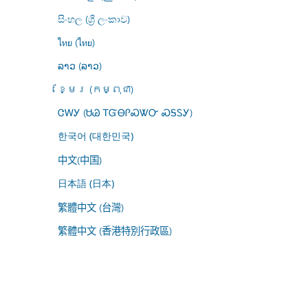
සිංහල (ශ්‍රී ලංකාව)
ไทย (ไทย)
ລາວ (ລາວ)
ខ្មែរ (កម្ពុជា)
ᏣᎳᎩ (ᏌᏊ ᎢᏳᎾᎵᏍᏔᏅ ᏍᎦᏚᎩ)
한국어 (대한민국)
中文(中国)
日本語 (日本)
繁體中文 (台灣)
繁體中文 (香港特別行政區)