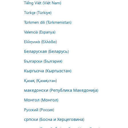
Tiếng Việt (Việt Nam)
Türkçe (Türkiye)
Türkmen dili (Türkmenistan)
Valencià (Espanya)
Ελληνικά (Ελλάδα)
Беларуская (Беларусь)
Български (България)
Кыргызча (Кыргызстан)
Қазақ (Қазақстан)
македонски (Република Македонија)
Монгол (Монгол)
Русский (Россия)
српски (Босна и Херцеговина)