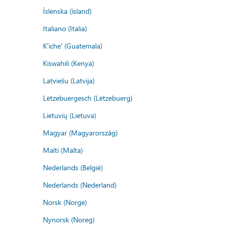
Íslenska (ísland)
Italiano (Italia)
K'iche' (Guatemala)
Kiswahili (Kenya)
Latviešu (Latvija)
Lëtzebuergesch (Lëtzebuerg)
Lietuvių (Lietuva)
Magyar (Magyarország)
Malti (Malta)
Nederlands (België)
Nederlands (Nederland)
Norsk (Norge)
Nynorsk (Noreg)