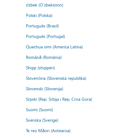
o'zbek (O'zbekiston)
Polski (Polska)
Português (Brasil)
Português (Portugal)
Quechua simi (America Latina)
Română (România)
Shqip (shqipëri)
Slovenčina (Slovenská republika)
Slovenski (Slovenija)
Srpski (Rep. Srbija i Rep. Crna Gora)
Suomi (Suomi)
Svenska (Sverige)
Te reo Māori (Aotearoa)