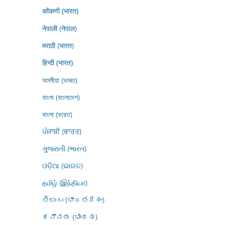
कोंकणी (भारत)
नेपाली (नेपाल)
मराठी (भारत)
हिन्दी (भारत)
অসমীয়া (ভাৰত)
বাংলা (বাংলাদেশ)
বাংলা (ভারত)
ਪੰਜਾਬੀ (ਭਾਰਤ)
ગુજરાતી (ભારત)
ଓଡ଼ିଆ (ଭାରତ)
தமிழ் (இந்தியா)
తెలుగు (భారతదేశం)
ಕನ್ನಡ (ಭಾರತ)