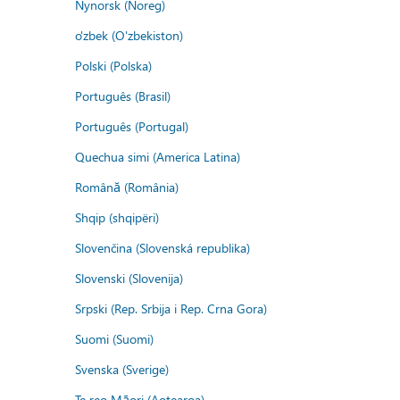
Nynorsk (Noreg)
o'zbek (O'zbekiston)
Polski (Polska)
Português (Brasil)
Português (Portugal)
Quechua simi (America Latina)
Română (România)
Shqip (shqipëri)
Slovenčina (Slovenská republika)
Slovenski (Slovenija)
Srpski (Rep. Srbija i Rep. Crna Gora)
Suomi (Suomi)
Svenska (Sverige)
Te reo Māori (Aotearoa)