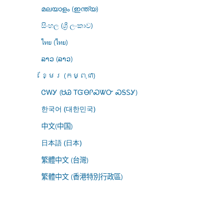
മലയാളം (ഇന്ത്യ)
සිංහල (ශ්‍රී ලංකාව)
ไทย (ไทย)
ລາວ (ລາວ)
ខ្មែរ (កម្ពុជា)
ᏣᎳᎩ (ᏌᏊ ᎢᏳᎾᎵᏍᏔᏅ ᏍᎦᏚᎩ)
한국어 (대한민국)
中文(中国)
日本語 (日本)
繁體中文 (台灣)
繁體中文 (香港特別行政區)