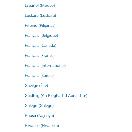
Español (México)
Euskara (Euskara)
Filipino (Pilipinas)
Français (Belgique)
Français (Canada)
Français (France)
Français (International)
Français (Suisse)
Gaeilge (Éire)
Gàidhlig (An Rìoghachd Aonaichte)
Galego (Galego)
Hausa (Najeriya)
Hrvatski (Hrvatska)