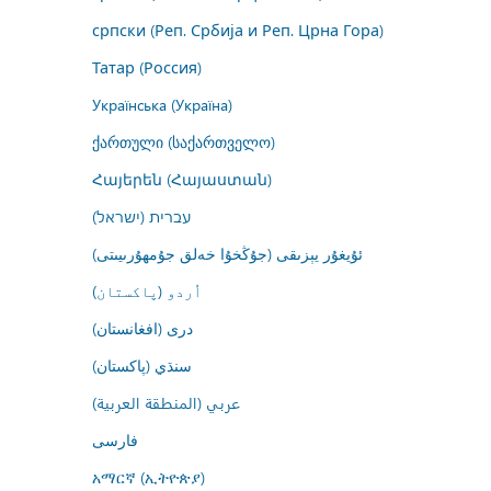
српски (Реп. Србија и Реп. Црна Гора)
Татар (Россия)
Українська (Україна)
ქართული (საქართველო)
Հայերեն (Հայաստան)
עברית (ישראל)
ئۇيغۇر يېزىقى (جۇڭخۇا خەلق جۇمھۇرىيىتى)
اُردو (پاکستان)
درى (افغانستان)
سنڌي (پاکستان)
عربي (المنطقة العربية)
فارسى
አማርኛ (ኢትዮጵያ)