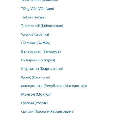
Tiếng Việt (Việt Nam)
Türkçe (Türkiye)
Türkmen dili (Türkmenistan)
Valencià (Espanya)
Ελληνικά (Ελλάδα)
Беларуская (Беларусь)
Български (България)
Кыргызча (Кыргызстан)
Қазақ (Қазақстан)
македонски (Република Македонија)
Монгол (Монгол)
Русский (Россия)
српски (Босна и Херцеговина)