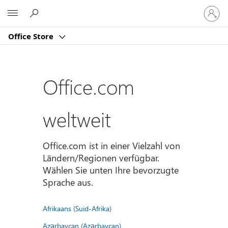
Bei
Microsoft
Ihrem
Konto
Office Store
anmeld
Office.com
weltweit
Office.com ist in einer Vielzahl von
Ländern/Regionen verfügbar.
Wählen Sie unten Ihre bevorzugte
Sprache aus.
Afrikaans (Suid-Afrika)
Azərbaycan (Azərbaycan)