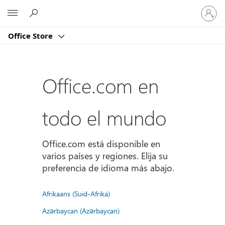
Iniciar
Microsoft
sesión
en
Office Store
tu
cuenta
Office.com en
todo el mundo
Office.com está disponible en
varios países y regiones. Elija su
preferencia de idioma más abajo.
Afrikaans (Suid-Afrika)
Azərbaycan (Azərbaycan)