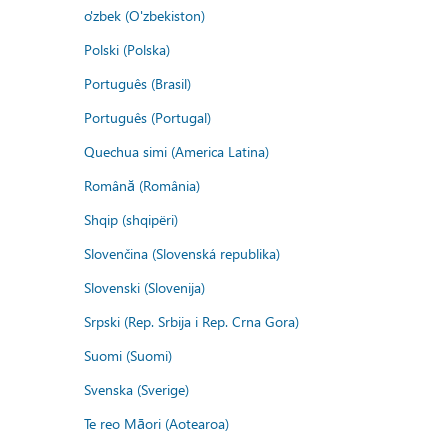
o'zbek (O'zbekiston)
Polski (Polska)
Português (Brasil)
Português (Portugal)
Quechua simi (America Latina)
Română (România)
Shqip (shqipëri)
Slovenčina (Slovenská republika)
Slovenski (Slovenija)
Srpski (Rep. Srbija i Rep. Crna Gora)
Suomi (Suomi)
Svenska (Sverige)
Te reo Māori (Aotearoa)