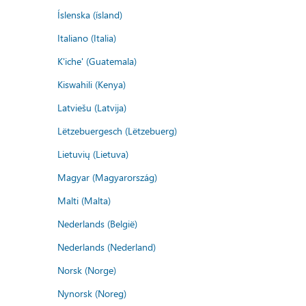
Íslenska (ísland)
Italiano (Italia)
K'iche' (Guatemala)
Kiswahili (Kenya)
Latviešu (Latvija)
Lëtzebuergesch (Lëtzebuerg)
Lietuvių (Lietuva)
Magyar (Magyarország)
Malti (Malta)
Nederlands (België)
Nederlands (Nederland)
Norsk (Norge)
Nynorsk (Noreg)