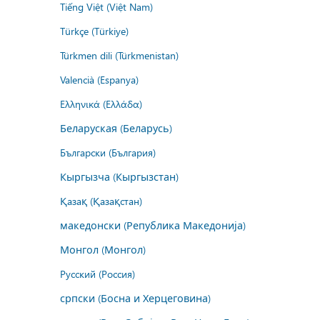
Tiếng Việt (Việt Nam)
Türkçe (Türkiye)
Türkmen dili (Türkmenistan)
Valencià (Espanya)
Ελληνικά (Ελλάδα)
Беларуская (Беларусь)
Български (България)
Кыргызча (Кыргызстан)
Қазақ (Қазақстан)
македонски (Република Македонија)
Монгол (Монгол)
Русский (Россия)
српски (Босна и Херцеговина)