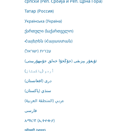
српски (Реп. Србија и Реп. Црна Гора)
Татар (Россия)
Українська (Україна)
ქართული (საქართველო)
Հայերեն (Հայաստան)
עברית (ישראל)
ئۇيغۇر يېزىقى (جۇڭخۇا خەلق جۇمھۇرىيىتى)
اُردو (پاکستان)
درى (افغانستان)
سنڌي (پاکستان)
عربي (المنطقة العربية)
فارسى
አማርኛ (ኢትዮጵያ)
कोंकणी (भारत)