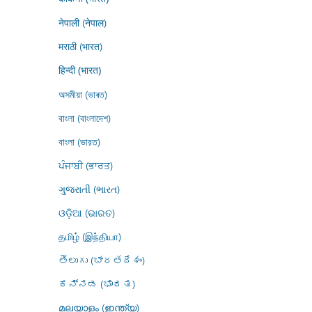
नेपाली (नेपाल)
मराठी (भारत)
हिन्दी (भारत)
অসমীয়া (ভাৰত)
বাংলা (বাংলাদেশ)
বাংলা (ভারত)
ਪੰਜਾਬੀ (ਭਾਰਤ)
ગુજરાતી (ભારત)
ଓଡ଼ିଆ (ଭାରତ)
தமிழ் (இந்தியா)
తెలుగు (భారతదేశం)
ಕನ್ನಡ (ಭಾರತ)
മലയാളം (ഇന്ത്യ)