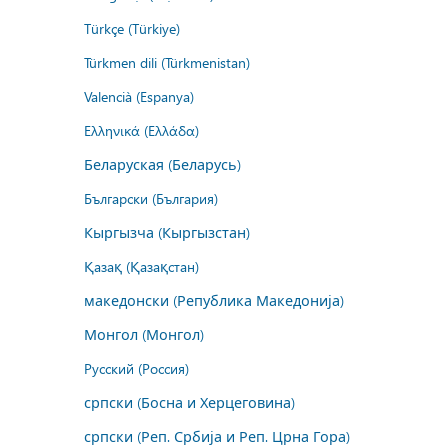
Türkçe (Türkiye)
Türkmen dili (Türkmenistan)
Valencià (Espanya)
Ελληνικά (Ελλάδα)
Беларуская (Беларусь)
Български (България)
Кыргызча (Кыргызстан)
Қазақ (Қазақстан)
македонски (Република Македонија)
Монгол (Монгол)
Русский (Россия)
српски (Босна и Херцеговина)
српски (Реп. Србија и Реп. Црна Гора)