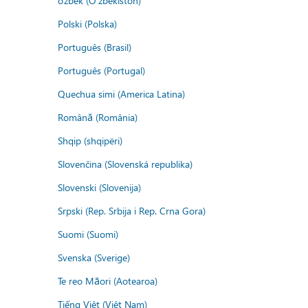
o'zbek (O'zbekiston)
Polski (Polska)
Português (Brasil)
Português (Portugal)
Quechua simi (America Latina)
Română (România)
Shqip (shqipëri)
Slovenčina (Slovenská republika)
Slovenski (Slovenija)
Srpski (Rep. Srbija i Rep. Crna Gora)
Suomi (Suomi)
Svenska (Sverige)
Te reo Māori (Aotearoa)
Tiếng Việt (Việt Nam)