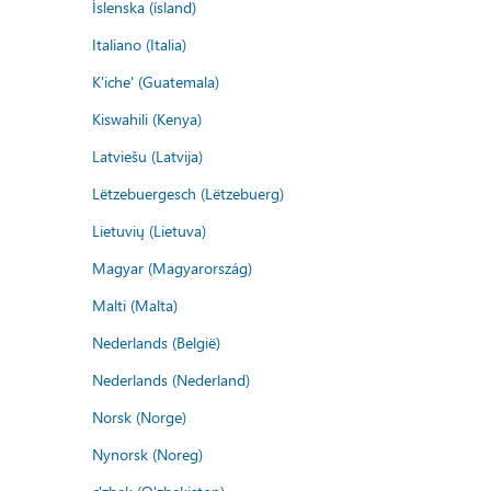
Íslenska (ísland)
Italiano (Italia)
K'iche' (Guatemala)
Kiswahili (Kenya)
Latviešu (Latvija)
Lëtzebuergesch (Lëtzebuerg)
Lietuvių (Lietuva)
Magyar (Magyarország)
Malti (Malta)
Nederlands (België)
Nederlands (Nederland)
Norsk (Norge)
Nynorsk (Noreg)