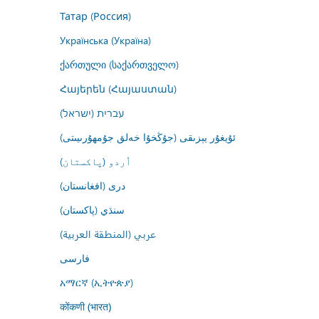
Татар (Россия)
Українська (Україна)
ქართული (საქართველო)
Հայերեն (Հայաստան)
עברית (ישראל)
ئۇيغۇر يېزىقى (جۇڭخۇا خەلق جۇمھۇرىيىتى)
اُردو (پاکستان)
درى (افغانستان)
سنڌي (پاکستان)
عربي (المنطقة العربية)
فارسى
አማርኛ (ኢትዮጵያ)
कोंकणी (भारत)