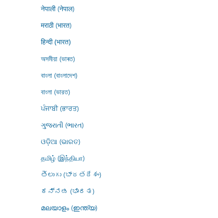
नेपाली (नेपाल)
मराठी (भारत)
हिन्दी (भारत)
অসমীয়া (ভাৰত)
বাংলা (বাংলাদেশ)
বাংলা (ভারত)
ਪੰਜਾਬੀ (ਭਾਰਤ)
ગુજરાતી (ભારત)
ଓଡ଼ିଆ (ଭାରତ)
தமிழ் (இந்தியா)
తెలుగు (భారతదేశం)
ಕನ್ನಡ (ಭಾರತ)
മലയാളം (ഇന്ത്യ)