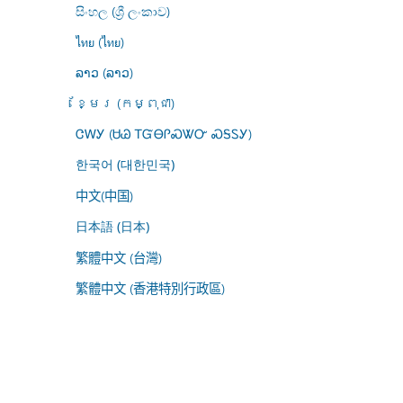
සිංහල (ශ්‍රී ලංකාව)
ไทย (ไทย)
ລາວ (ລາວ)
ខ្មែរ (កម្ពុជា)
ᏣᎳᎩ (ᏌᏊ ᎢᏳᎾᎵᏍᏔᏅ ᏍᎦᏚᎩ)
한국어 (대한민국)
中文(中国)
日本語 (日本)
繁體中文 (台灣)
繁體中文 (香港特別行政區)