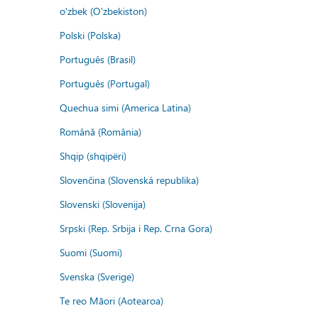
o'zbek (O'zbekiston)
Polski (Polska)
Português (Brasil)
Português (Portugal)
Quechua simi (America Latina)
Română (România)
Shqip (shqipëri)
Slovenčina (Slovenská republika)
Slovenski (Slovenija)
Srpski (Rep. Srbija i Rep. Crna Gora)
Suomi (Suomi)
Svenska (Sverige)
Te reo Māori (Aotearoa)