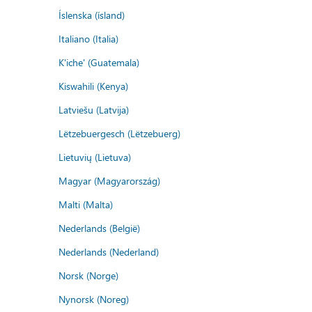
Íslenska (ísland)
Italiano (Italia)
K'iche' (Guatemala)
Kiswahili (Kenya)
Latviešu (Latvija)
Lëtzebuergesch (Lëtzebuerg)
Lietuvių (Lietuva)
Magyar (Magyarország)
Malti (Malta)
Nederlands (België)
Nederlands (Nederland)
Norsk (Norge)
Nynorsk (Noreg)