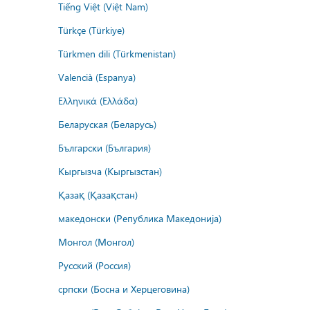
Tiếng Việt (Việt Nam)
Türkçe (Türkiye)
Türkmen dili (Türkmenistan)
Valencià (Espanya)
Ελληνικά (Ελλάδα)
Беларуская (Беларусь)
Български (България)
Кыргызча (Кыргызстан)
Қазақ (Қазақстан)
македонски (Република Македонија)
Монгол (Монгол)
Русский (Россия)
српски (Босна и Херцеговина)