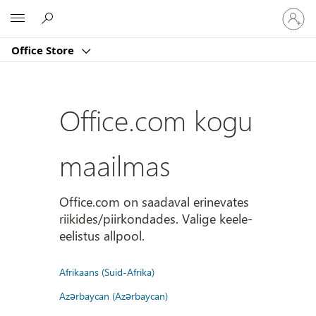
Logige
Microsoft
sisse
oma
Office Store
kontole
Office.com kogu
maailmas
Office.com on saadaval erinevates
riikides/piirkondades. Valige keele-
eelistus allpool.
Afrikaans (Suid-Afrika)
Azərbaycan (Azərbaycan)