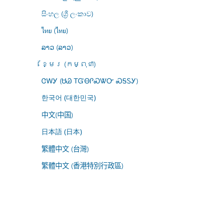
සිංහල (ශ්‍රී ලංකාව)
ไทย (ไทย)
ລາວ (ລາວ)
ខ្មែរ (កម្ពុជា)
ᏣᎳᎩ (ᏌᏊ ᎢᏳᎾᎵᏍᏔᏅ ᏍᎦᏚᎩ)
한국어 (대한민국)
中文(中国)
日本語 (日本)
繁體中文 (台灣)
繁體中文 (香港特別行政區)