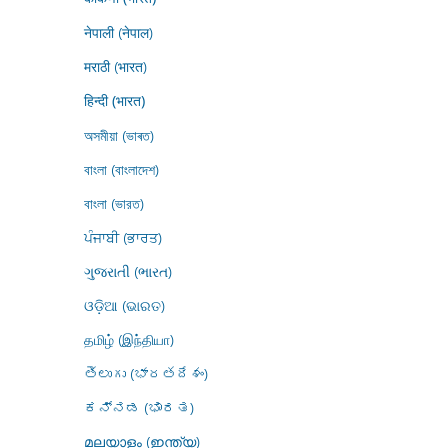
नेपाली (नेपाल)
मराठी (भारत)
हिन्दी (भारत)
অসমীয়া (ভাৰত)
বাংলা (বাংলাদেশ)
বাংলা (ভারত)
ਪੰਜਾਬੀ (ਭਾਰਤ)
ગુજરાતી (ભારત)
ଓଡ଼ିଆ (ଭାରତ)
தமிழ் (இந்தியா)
తెలుగు (భారతదేశం)
ಕನ್ನಡ (ಭಾರತ)
മലയാളം (ഇന്ത്യ)