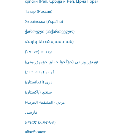
српски (Реп. Србија и Реп. Црна Гора)
Татар (Россия)
Українська (Україна)
ქართული (საქართველო)
Հայերեն (Հայաստան)
עברית (ישראל)
ئۇيغۇر يېزىقى (جۇڭخۇا خەلق جۇمھۇرىيىتى)
اُردو (پاکستان)
درى (افغانستان)
سنڌي (پاکستان)
عربي (المنطقة العربية)
فارسى
አማርኛ (ኢትዮጵያ)
कोंकणी (भारत)