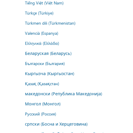
Tiếng Việt (Việt Nam)
Türkçe (Türkiye)
Türkmen dili (Türkmenistan)
Valencià (Espanya)
Ελληνικά (Ελλάδα)
Беларуская (Беларусь)
Български (България)
Кыргызча (Кыргызстан)
Қазақ (Қазақстан)
македонски (Република Македонија)
Монгол (Монгол)
Русский (Россия)
српски (Босна и Херцеговина)