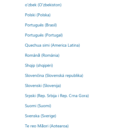
o'zbek (O'zbekiston)
Polski (Polska)
Português (Brasil)
Português (Portugal)
Quechua simi (America Latina)
Română (România)
Shqip (shqipëri)
Slovenčina (Slovenská republika)
Slovenski (Slovenija)
Srpski (Rep. Srbija i Rep. Crna Gora)
Suomi (Suomi)
Svenska (Sverige)
Te reo Māori (Aotearoa)