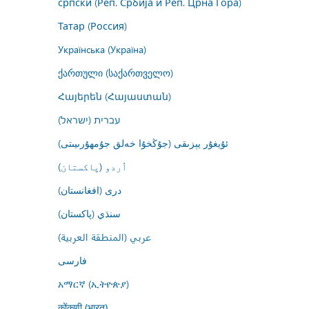
српски (Реп. Србија и Реп. Црна Гора)
Татар (Россия)
Українська (Україна)
ქართული (საქართველო)
Հայերեն (Հայաստան)
עברית (ישראל)
ئۇيغۇر يېزىقى (جۇڭخۇا خەلق جۇمھۇرىيىتى)
اُردو (پاکستان)
درى (افغانستان)
سنڌي (پاکستان)
عربي (المنطقة العربية)
فارسى
አማርኛ (ኢትዮጵያ)
कोंकणी (भारत)