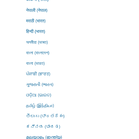
नेपाली (नेपाल)
मराठी (भारत)
हिन्दी (भारत)
অসমীয়া (ভাৰত)
বাংলা (বাংলাদেশ)
বাংলা (ভারত)
ਪੰਜਾਬੀ (ਭਾਰਤ)
ગુજરાતી (ભારત)
ଓଡ଼ିଆ (ଭାରତ)
தமிழ் (இந்தியா)
తెలుగు (భారతదేశం)
ಕನ್ನಡ (ಭಾರತ)
മലയാളം (ഇന്ത്യ)