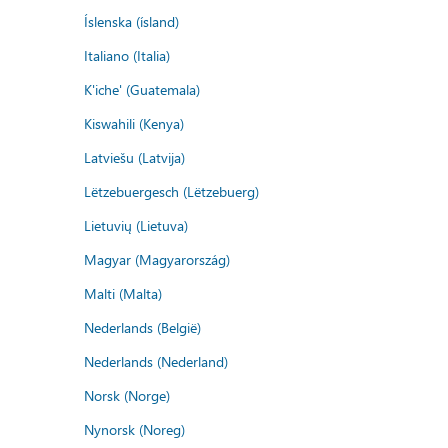
Íslenska (ísland)
Italiano (Italia)
K'iche' (Guatemala)
Kiswahili (Kenya)
Latviešu (Latvija)
Lëtzebuergesch (Lëtzebuerg)
Lietuvių (Lietuva)
Magyar (Magyarország)
Malti (Malta)
Nederlands (België)
Nederlands (Nederland)
Norsk (Norge)
Nynorsk (Noreg)