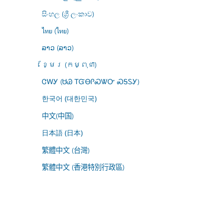
සිංහල (ශ්‍රී ලංකාව)
ไทย (ไทย)
ລາວ (ລາວ)
ខ្មែរ (កម្ពុជា)
ᏣᎳᎩ (ᏌᏊ ᎢᏳᎾᎵᏍᏔᏅ ᏍᎦᏚᎩ)
한국어 (대한민국)
中文(中国)
日本語 (日本)
繁體中文 (台灣)
繁體中文 (香港特別行政區)