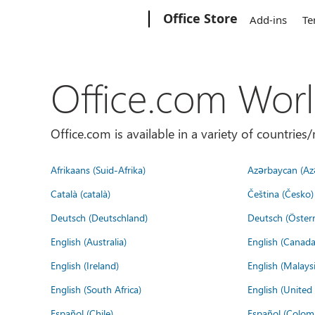
Microsoft
Office Store
Add-ins
Te
Office.com Wor
Office.com is available in a variety of countri
Afrikaans (Suid-Afrika)
Azərbaycan (Az
Català (català)
Čeština (Česko)
Deutsch (Deutschland)
Deutsch (Österr
English (Australia)
English (Canada
English (Ireland)
English (Malaysi
English (South Africa)
English (Unite
Español (Chile)
Español (Colom