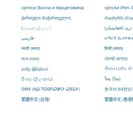
српски (Босна и Херцеговина)
српски (Реп. 
ქართული (საქართველო)
Հայերեն (Հ
درى (افغانستان)
اُردو (پاکستان)
فارسى
አማርኛ (ኢትዮጵያ
मराठी (भारत)
हिन्दी (भारत)
বাংলা (ভারত)
ਪੰਜਾਬੀ (ਭਾਰਤ)
தமிழ் (இந்தியா)
తెలుగు (భారతద
සිංහල (ශ්‍රී ලංකාව)
ไทย (ไทย)
ᏣᎳᎩ (ᏌᏊ ᎢᏳᎾᎵᏍᏔᏅ ᏍᎦᏚᎩ)
한국어 (대한민
繁體中文 (台灣)
繁體中文 (香港