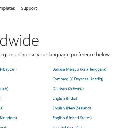
mplates
Support
ldwide
es/regions. Choose your language preference below.
ərbaycan)
Bahasa Melayu (Asia Tenggara)
Cymraeg (Y Deyrnas Unedig)
eich)
Deutsch (Schweiz)
)
English (India)
a)
English (New Zealand)
d Kingdom)
English (United States)
bia)
Español (España)