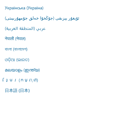
Українська (Україна)
ئۇيغۇر يېزىقى (جۇڭخۇا خەلق جۇمھۇرىيىتى)
عربي (المنطقة العربية)
नेपाली (नेपाल)
বাংলা (বাংলাদেশ)
ଓଡ଼ିଆ (ଭାରତ)
മലയാളം (ഇന്ത്യ)
ខ្មែរ (កម្ពុជា)
日本語 (日本)