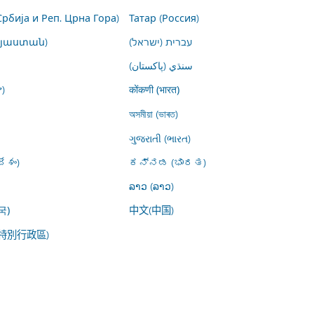
Србија и Реп. Црна Гора)
Татар (Россия)
այաստան)
עברית (ישראל)
سنڌي (پاکستان)
)
कोंकणी (भारत)
অসমীয়া (ভাৰত)
ગુજરાતી (ભારત)
ేశం)
ಕನ್ನಡ (ಭಾರತ)
ລາວ (ລາວ)
中文(中国)
국)
特別行政區)