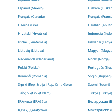
Español (México)
Euskara (Euskar
Français (Canada)
Français (France
Gaeilge (Éire)
Gàidhlig (An R
Hrvatski (Hrvatska)
Indonesia (Indo
K'iche' (Guatemala)
Kiswahili (Kenya
Lietuvių (Lietuva)
Magyar (Magya
Nederlands (Nederland)
Norsk (Norge)
Polski (Polska)
Português (Brasi
Română (România)
Shqip (shqipëri)
Srpski (Rep. Srbija i Rep. Crna Gora)
Suomi (Suomi)
Tiếng Việt (Việt Nam)
Türkçe (Türkiye)
Ελληνικά (Ελλάδα)
Беларуская (
Қазақ (Қазақстан)
македонски (