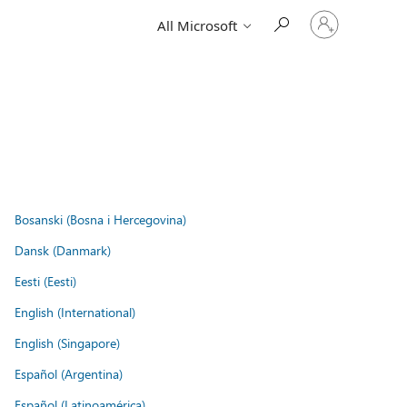
Sign
All Microsoft
in
to
your
account
Bosanski (Bosna i Hercegovina)
Dansk (Danmark)
Eesti (Eesti)
English (International)
English (Singapore)
Español (Argentina)
Español (Latinoamérica)