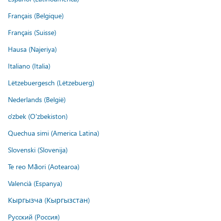
Français (Belgique)
Français (Suisse)
Hausa (Najeriya)
Italiano (Italia)
Lëtzebuergesch (Lëtzebuerg)
Nederlands (België)
o'zbek (O'zbekiston)
Quechua simi (America Latina)
Slovenski (Slovenija)
Te reo Māori (Aotearoa)
Valencià (Espanya)
Кыргызча (Кыргызстан)
Русский (Россия)