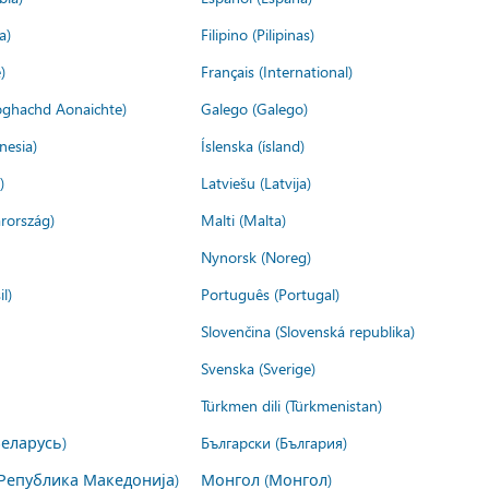
a)
Filipino (Pilipinas)
)
Français (International)
ìoghachd Aonaichte)
Galego (Galego)
nesia)
Íslenska (ísland)
)
Latviešu (Latvija)
rország)
Malti (Malta)
Nynorsk (Noreg)
l)
Português (Portugal)
Slovenčina (Slovenská republika)
Svenska (Sverige)
Türkmen dili (Türkmenistan)
Беларусь)
Български (България)
Република Македонија)
Монгол (Монгол)