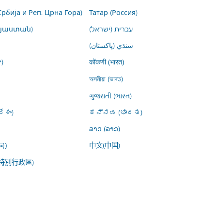
Србија и Реп. Црна Гора)
Татар (Россия)
այաստան)
עברית (ישראל)
سنڌي (پاکستان)
)
कोंकणी (भारत)
অসমীয়া (ভাৰত)
ગુજરાતી (ભારત)
ేశం)
ಕನ್ನಡ (ಭಾರತ)
ລາວ (ລາວ)
中文(中国)
국)
特別行政區)