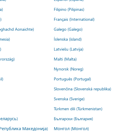
a)
Filipino (Pilipinas)
)
Français (International)
ìoghachd Aonaichte)
Galego (Galego)
nesia)
Íslenska (ísland)
)
Latviešu (Latvija)
rország)
Malti (Malta)
Nynorsk (Noreg)
l)
Português (Portugal)
Slovenčina (Slovenská republika)
Svenska (Sverige)
Türkmen dili (Türkmenistan)
Беларусь)
Български (България)
Република Македонија)
Монгол (Монгол)