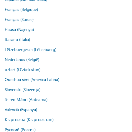
Français (Belgique)
Français (Suisse)
Hausa (Najeriya)
Italiano (Italia)
Lëtzebuergesch (Lëtzebuerg)
Nederlands (België)
o'zbek (O'zbekiston)
Quechua simi (America Latina)
Slovenski (Slovenija)
Te reo Māori (Aotearoa)
Valencià (Espanya)
Кыргызча (Кыргызстан)
Русский (Россия)