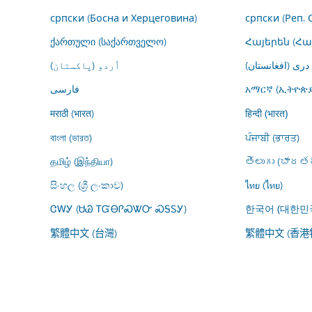
српски (Босна и Херцеговина)
српски (Реп. 
ქართული (საქართველო)
Հայերեն (Հ
درى (افغانستان)
اُردو (پاکستان)
فارسى
አማርኛ (ኢትዮጵያ
मराठी (भारत)
हिन्दी (भारत)
বাংলা (ভারত)
ਪੰਜਾਬੀ (ਭਾਰਤ)
தமிழ் (இந்தியா)
తెలుగు (భారతద
සිංහල (ශ්‍රී ලංකාව)
ไทย (ไทย)
ᏣᎳᎩ (ᏌᏊ ᎢᏳᎾᎵᏍᏔᏅ ᏍᎦᏚᎩ)
한국어 (대한민
繁體中文 (台灣)
繁體中文 (香港