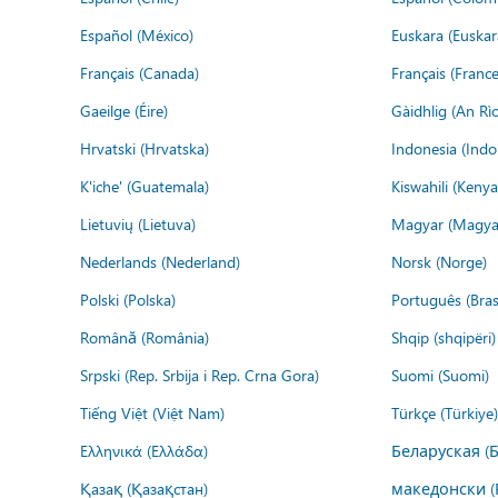
Español (México)
Euskara (Euskar
Français (Canada)
Français (France
Gaeilge (Éire)
Gàidhlig (An R
Hrvatski (Hrvatska)
Indonesia (Indo
K'iche' (Guatemala)
Kiswahili (Kenya
Lietuvių (Lietuva)
Magyar (Magya
Nederlands (Nederland)
Norsk (Norge)
Polski (Polska)
Português (Brasi
Română (România)
Shqip (shqipëri)
Srpski (Rep. Srbija i Rep. Crna Gora)
Suomi (Suomi)
Tiếng Việt (Việt Nam)
Türkçe (Türkiye)
Ελληνικά (Ελλάδα)
Беларуская (
Қазақ (Қазақстан)
македонски (