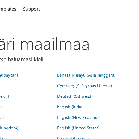
mplates
Support
äri maailmaa
tse haluamasi kieli.
ərbaycan)
Bahasa Melayu (Asia Tenggara)
Cymraeg (Y Deyrnas Unedig)
eich)
Deutsch (Schweiz)
)
English (India)
a)
English (New Zealand)
d Kingdom)
English (United States)
bia)
Español (España)