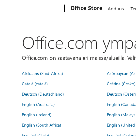
Microsoft
Office Store
Add-ins
Te
Office.com ymp
Office.com on saatavana eri maissa/alueilla. Vali
Afrikaans (Suid-Afrika)
Azərbaycan (Az
Català (català)
Čeština (Česko)
Deutsch (Deutschland)
Deutsch (Österr
English (Australia)
English (Canada
English (Ireland)
English (Malaysi
English (South Africa)
English (Unite
Español (Chile)
Español (Colom