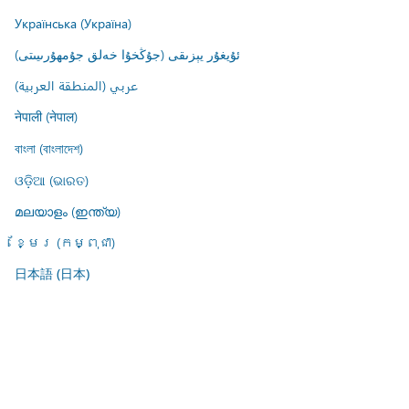
Українська (Україна)
ئۇيغۇر يېزىقى (جۇڭخۇا خەلق جۇمھۇرىيىتى)
عربي (المنطقة العربية)
नेपाली (नेपाल)
বাংলা (বাংলাদেশ)
ଓଡ଼ିଆ (ଭାରତ)
മലയാളം (ഇന്ത്യ)
ខ្មែរ (កម្ពុជា)
日本語 (日本)