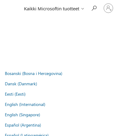
Kirjaudu
Kaikki Microsoftin tuotteet
sisään
tilille
Bosanski (Bosna i Hercegovina)
Dansk (Danmark)
Eesti (Eesti)
English (International)
English (Singapore)
Español (Argentina)
Español (Latinoamérica)