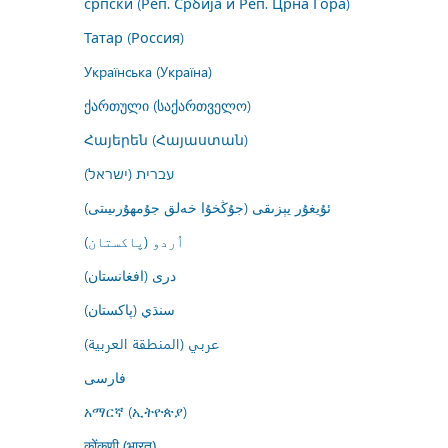
српски (Реп. Србија и Реп. Црна Гора)
Татар (Россия)
Українська (Україна)
ქართული (საქართველო)
Հայերեն (Հայաստան)
עברית (ישראל)
ئۇيغۇر يېزىقى (جۇڭخۇا خەلق جۇمھۇرىيىتى)
اُردو (پاکستان)
درى (افغانستان)
سنڌي (پاکستان)
عربي (المنطقة العربية)
فارسى
አማርኛ (ኢትዮጵያ)
कोंकणी (भारत)