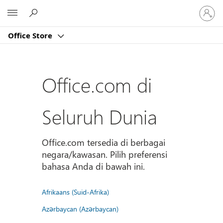
Masuk
Microsoft
ke
akun
Office Store
Anda
Office.com di
Seluruh Dunia
Office.com tersedia di berbagai
negara/kawasan. Pilih preferensi
bahasa Anda di bawah ini.
Afrikaans (Suid-Afrika)
Azərbaycan (Azərbaycan)