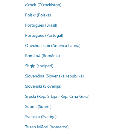
o'zbek (O'zbekiston)
Polski (Polska)
Português (Brasil)
Português (Portugal)
Quechua simi (America Latina)
Română (România)
Shqip (shqipëri)
Slovenčina (Slovenská republika)
Slovenski (Slovenija)
Srpski (Rep. Srbija i Rep. Crna Gora)
Suomi (Suomi)
Svenska (Sverige)
Te reo Māori (Aotearoa)