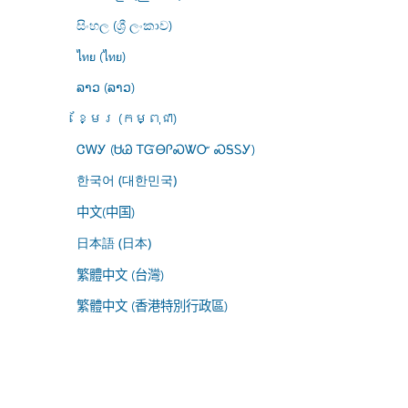
සිංහල (ශ්‍රී ලංකාව)
ไทย (ไทย)
ລາວ (ລາວ)
ខ្មែរ (កម្ពុជា)
ᏣᎳᎩ (ᏌᏊ ᎢᏳᎾᎵᏍᏔᏅ ᏍᎦᏚᎩ)
한국어 (대한민국)
中文(中国)
日本語 (日本)
繁體中文 (台灣)
繁體中文 (香港特別行政區)