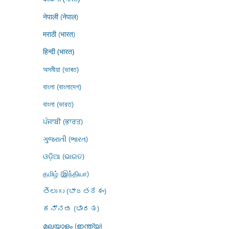
नेपाली (नेपाल)
मराठी (भारत)
हिन्दी (भारत)
অসমীয়া (ভাৰত)
বাংলা (বাংলাদেশ)
বাংলা (ভারত)
ਪੰਜਾਬੀ (ਭਾਰਤ)
ગુજરાતી (ભારત)
ଓଡ଼ିଆ (ଭାରତ)
தமிழ் (இந்தியா)
తెలుగు (భారతదేశం)
ಕನ್ನಡ (ಭಾರತ)
മലയാളം (ഇന്ത്യ)