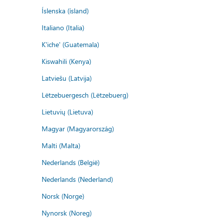
Íslenska (ísland)
Italiano (Italia)
K'iche' (Guatemala)
Kiswahili (Kenya)
Latviešu (Latvija)
Lëtzebuergesch (Lëtzebuerg)
Lietuvių (Lietuva)
Magyar (Magyarország)
Malti (Malta)
Nederlands (België)
Nederlands (Nederland)
Norsk (Norge)
Nynorsk (Noreg)