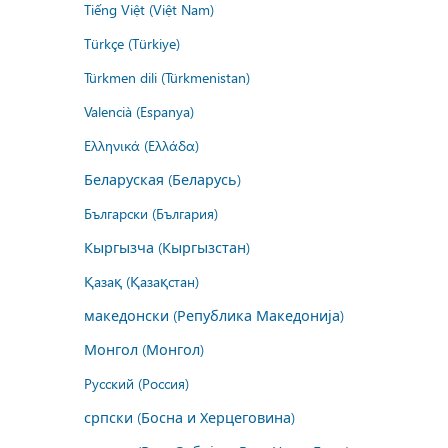
Tiếng Việt (Việt Nam)
Türkçe (Türkiye)
Türkmen dili (Türkmenistan)
Valencià (Espanya)
Ελληνικά (Ελλάδα)
Беларуская (Беларусь)
Български (България)
Кыргызча (Кыргызстан)
Қазақ (Қазақстан)
македонски (Република Македонија)
Монгол (Монгол)
Русский (Россия)
српски (Босна и Херцеговина)