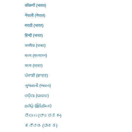
कोंकणी (भारत)
नेपाली (नेपाल)
मराठी (भारत)
हिन्दी (भारत)
অসমীয়া (ভাৰত)
বাংলা (বাংলাদেশ)
বাংলা (ভারত)
ਪੰਜਾਬੀ (ਭਾਰਤ)
ગુજરાતી (ભારત)
ଓଡ଼ିଆ (ଭାରତ)
தமிழ் (இந்தியா)
తెలుగు (భారతదేశం)
ಕನ್ನಡ (ಭಾರತ)