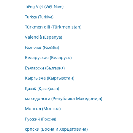
Tiếng Việt (Việt Nam)
Türkçe (Türkiye)
Türkmen dili (Türkmenistan)
Valencià (Espanya)
Ελληνικά (Ελλάδα)
Беларуская (Беларусь)
Български (България)
Кыргызча (Кыргызстан)
Қазақ (Қазақстан)
македонски (Република Македонија)
Монгол (Монгол)
Русский (Россия)
српски (Босна и Херцеговина)