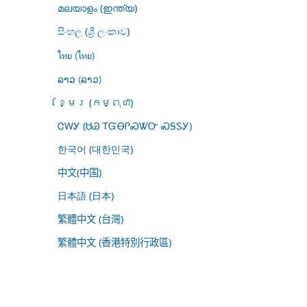
മലയാളം (ഇന്ത്യ)
සිංහල (ශ්‍රී ලංකාව)
ไทย (ไทย)
ລາວ (ລາວ)
ខ្មែរ (កម្ពុជា)
ᏣᎳᎩ (ᏌᏊ ᎢᏳᎾᎵᏍᏔᏅ ᏍᎦᏚᎩ)
한국어 (대한민국)
中文(中国)
日本語 (日本)
繁體中文 (台灣)
繁體中文 (香港特別行政區)