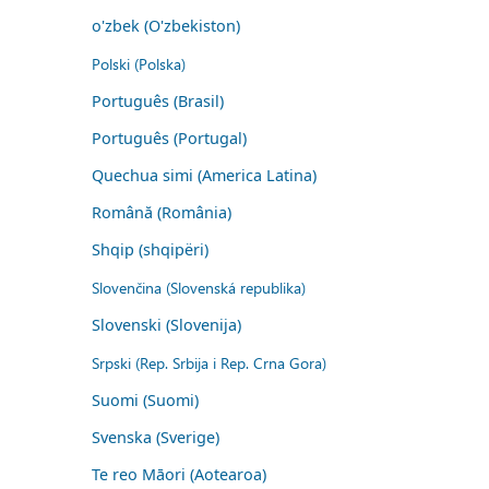
o'zbek (O'zbekiston)
Polski (Polska)
Português (Brasil)
Português (Portugal)
Quechua simi (America Latina)
Română (România)
Shqip (shqipëri)
Slovenčina (Slovenská republika)
Slovenski (Slovenija)
Srpski (Rep. Srbija i Rep. Crna Gora)
Suomi (Suomi)
Svenska (Sverige)
Te reo Māori (Aotearoa)