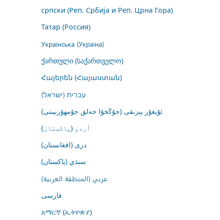
српски (Реп. Србија и Реп. Црна Гора)
Татар (Россия)
Українська (Україна)
ქართული (საქართველო)
Հայերեն (Հայաստան)
עברית (ישראל)
ئۇيغۇر يېزىقى (جۇڭخۇا خەلق جۇمھۇرىيىتى)
اُردو (پاکستان)
درى (افغانستان)
سنڌي (پاکستان)
عربي (المنطقة العربية)
فارسى
አማርኛ (ኢትዮጵያ)