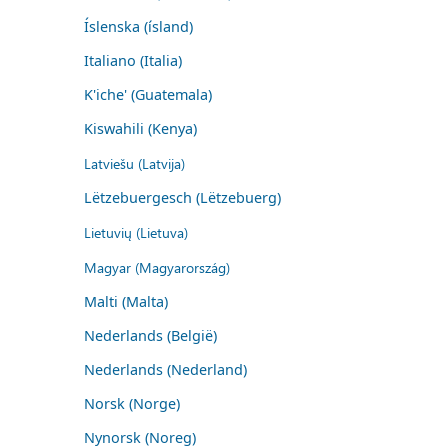
Íslenska (ísland)
Italiano (Italia)
K'iche' (Guatemala)
Kiswahili (Kenya)
Latviešu (Latvija)
Lëtzebuergesch (Lëtzebuerg)
Lietuvių (Lietuva)
Magyar (Magyarország)
Malti (Malta)
Nederlands (België)
Nederlands (Nederland)
Norsk (Norge)
Nynorsk (Noreg)