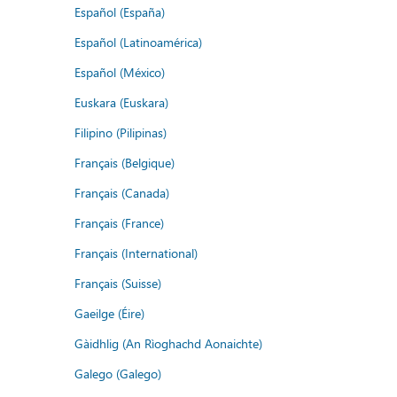
Español (España)
Español (Latinoamérica)
Español (México)
Euskara (Euskara)
Filipino (Pilipinas)
Français (Belgique)
Français (Canada)
Français (France)
Français (International)
Français (Suisse)
Gaeilge (Éire)
Gàidhlig (An Rìoghachd Aonaichte)
Galego (Galego)