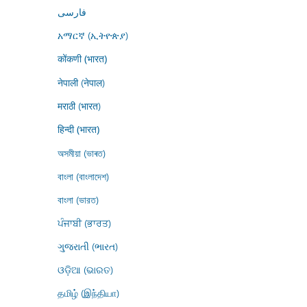
فارسى
አማርኛ (ኢትዮጵያ)
कोंकणी (भारत)
नेपाली (नेपाल)
मराठी (भारत)
हिन्दी (भारत)
অসমীয়া (ভাৰত)
বাংলা (বাংলাদেশ)
বাংলা (ভারত)
ਪੰਜਾਬੀ (ਭਾਰਤ)
ગુજરાતી (ભારત)
ଓଡ଼ିଆ (ଭାରତ)
தமிழ் (இந்தியா)