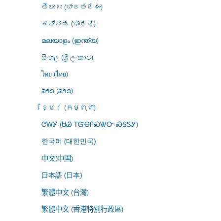
తెలుగు (భారతదేశం)
ಕನ್ನಡ (ಭಾರತ)
മലയാളം (ഇന്ത്യ)
සිංහල (ශ්‍රී ලංකාව)
ไทย (ไทย)
ລາວ (ລາວ)
ខ្មែរ (កម្ពុជា)
ᏣᎳᎩ (ᏌᏊ ᎢᏳᎾᎵᏍᏔᏅ ᏍᎦᏚᎩ)
한국어 (대한민국)
中文(中国)
日本語 (日本)
繁體中文 (台灣)
繁體中文 (香港特別行政區)