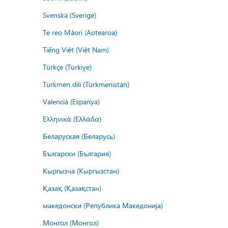
Svenska (Sverige)
Te reo Māori (Aotearoa)
Tiếng Việt (Việt Nam)
Türkçe (Türkiye)
Türkmen dili (Türkmenistan)
Valencià (Espanya)
Ελληνικά (Ελλάδα)
Беларуская (Беларусь)
Български (България)
Кыргызча (Кыргызстан)
Қазақ (Қазақстан)
македонски (Република Македонија)
Монгол (Монгол)