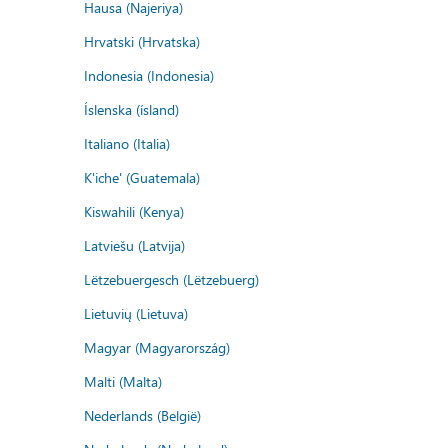
Hausa (Najeriya)
Hrvatski (Hrvatska)
Indonesia (Indonesia)
Íslenska (ísland)
Italiano (Italia)
K'iche' (Guatemala)
Kiswahili (Kenya)
Latviešu (Latvija)
Lëtzebuergesch (Lëtzebuerg)
Lietuvių (Lietuva)
Magyar (Magyarország)
Malti (Malta)
Nederlands (België)