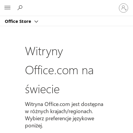
Zaloguj
Microsoft
się
do
Office Store
swojeg
konta
Witryny
Office.com na
świecie
Witryna Office.com jest dostępna
w różnych krajach/regionach.
Wybierz preferencje językowe
poniżej.