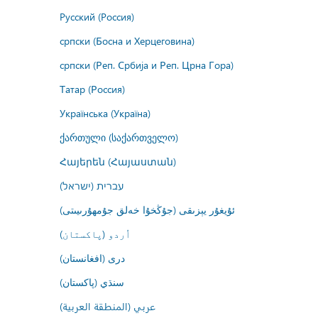
Русский (Россия)
српски (Босна и Херцеговина)
српски (Реп. Србија и Реп. Црна Гора)
Татар (Россия)
Українська (Україна)
ქართული (საქართველო)
Հայերեն (Հայաստան)
עברית (ישראל)
ئۇيغۇر يېزىقى (جۇڭخۇا خەلق جۇمھۇرىيىتى)
اُردو (پاکستان)
درى (افغانستان)
سنڌي (پاکستان)
عربي (المنطقة العربية)