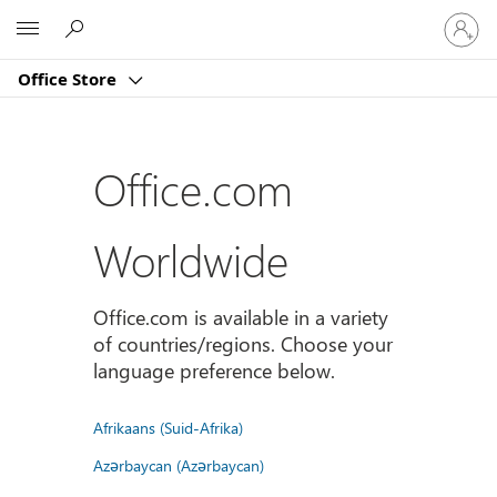
Sign
Microsoft
in
to
Office Store
your
account
Office.com
Worldwide
Office.com is available in a variety
of countries/regions. Choose your
language preference below.
Afrikaans (Suid-Afrika)
Azərbaycan (Azərbaycan)