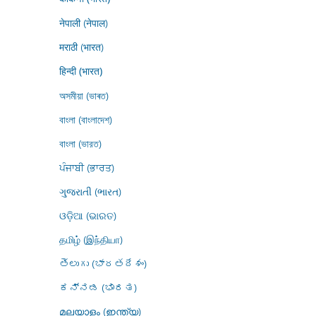
नेपाली (नेपाल)
मराठी (भारत)
हिन्दी (भारत)
অসমীয়া (ভাৰত)
বাংলা (বাংলাদেশ)
বাংলা (ভারত)
ਪੰਜਾਬੀ (ਭਾਰਤ)
ગુજરાતી (ભારત)
ଓଡ଼ିଆ (ଭାରତ)
தமிழ் (இந்தியா)
తెలుగు (భారతదేశం)
ಕನ್ನಡ (ಭಾರತ)
മലയാളം (ഇന്ത്യ)