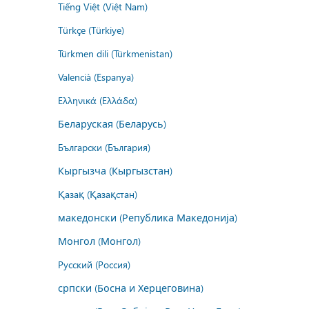
Tiếng Việt (Việt Nam)
Türkçe (Türkiye)
Türkmen dili (Türkmenistan)
Valencià (Espanya)
Ελληνικά (Ελλάδα)
Беларуская (Беларусь)
Български (България)
Кыргызча (Кыргызстан)
Қазақ (Қазақстан)
македонски (Република Македонија)
Монгол (Монгол)
Русский (Россия)
српски (Босна и Херцеговина)