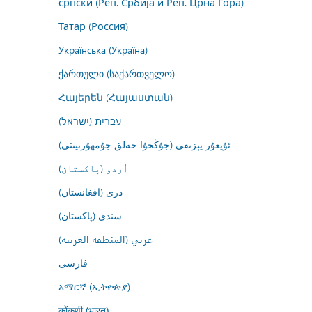
српски (Реп. Србија и Реп. Црна Гора)
Татар (Россия)
Українська (Україна)
ქართული (საქართველო)
Հայերեն (Հայաստան)
עברית (ישראל)
ئۇيغۇر يېزىقى (جۇڭخۇا خەلق جۇمھۇرىيىتى)
اُردو (پاکستان)
درى (افغانستان)
سنڌي (پاکستان)
عربي (المنطقة العربية)
فارسى
አማርኛ (ኢትዮጵያ)
कोंकणी (भारत)