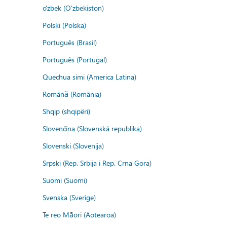
o'zbek (O'zbekiston)
Polski (Polska)
Português (Brasil)
Português (Portugal)
Quechua simi (America Latina)
Română (România)
Shqip (shqipëri)
Slovenčina (Slovenská republika)
Slovenski (Slovenija)
Srpski (Rep. Srbija i Rep. Crna Gora)
Suomi (Suomi)
Svenska (Sverige)
Te reo Māori (Aotearoa)