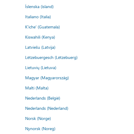
Íslenska (ísland)
Italiano (Italia)
K'iche' (Guatemala)
Kiswahili (Kenya)
Latviešu (Latvija)
Lëtzebuergesch (Lëtzebuerg)
Lietuvių (Lietuva)
Magyar (Magyarország)
Malti (Malta)
Nederlands (België)
Nederlands (Nederland)
Norsk (Norge)
Nynorsk (Noreg)