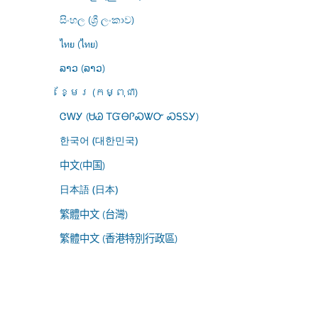
සිංහල (ශ්‍රී ලංකාව)
ไทย (ไทย)
ລາວ (ລາວ)
ខ្មែរ (កម្ពុជា)
ᏣᎳᎩ (ᏌᏊ ᎢᏳᎾᎵᏍᏔᏅ ᏍᎦᏚᎩ)
한국어 (대한민국)
中文(中国)
日本語 (日本)
繁體中文 (台灣)
繁體中文 (香港特別行政區)