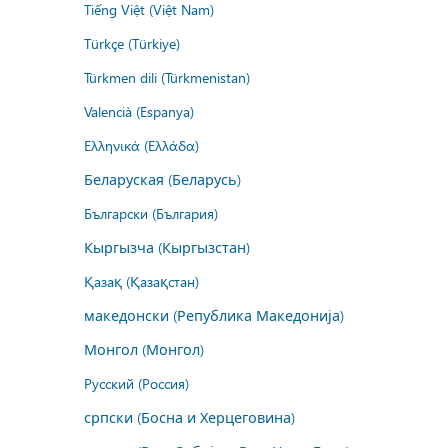
Tiếng Việt (Việt Nam)
Türkçe (Türkiye)
Türkmen dili (Türkmenistan)
Valencià (Espanya)
Ελληνικά (Ελλάδα)
Беларуская (Беларусь)
Български (България)
Кыргызча (Кыргызстан)
Қазақ (Қазақстан)
македонски (Република Македонија)
Монгол (Монгол)
Русский (Россия)
српски (Босна и Херцеговина)