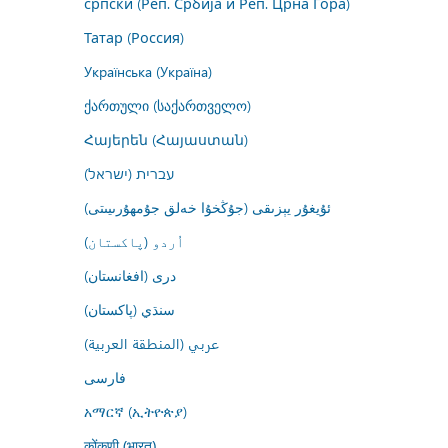
српски (Реп. Србија и Реп. Црна Гора)
Татар (Россия)
Українська (Україна)
ქართული (საქართველო)
Հայերեն (Հայաստան)
עברית (ישראל)
ئۇيغۇر يېزىقى (جۇڭخۇا خەلق جۇمھۇرىيىتى)
اُردو (پاکستان)
درى (افغانستان)
سنڌي (پاکستان)
عربي (المنطقة العربية)
فارسى
አማርኛ (ኢትዮጵያ)
कोंकणी (भारत)