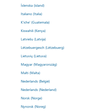
Íslenska (ísland)
Italiano (Italia)
K'iche' (Guatemala)
Kiswahili (Kenya)
Latviešu (Latvija)
Lëtzebuergesch (Lëtzebuerg)
Lietuvių (Lietuva)
Magyar (Magyarország)
Malti (Malta)
Nederlands (België)
Nederlands (Nederland)
Norsk (Norge)
Nynorsk (Noreg)