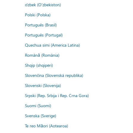
o'zbek (O'zbekiston)
Polski (Polska)
Português (Brasil)
Português (Portugal)
Quechua simi (America Latina)
Română (România)
Shqip (shqipëri)
Slovenčina (Slovenská republika)
Slovenski (Slovenija)
Srpski (Rep. Srbija i Rep. Crna Gora)
Suomi (Suomi)
Svenska (Sverige)
Te reo Māori (Aotearoa)