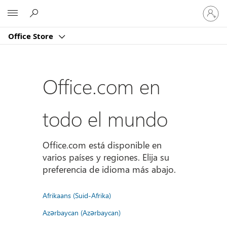
Iniciar
Microsoft
sesión
en
Office Store
tu
cuenta
Office.com en
todo el mundo
Office.com está disponible en
varios países y regiones. Elija su
preferencia de idioma más abajo.
Afrikaans (Suid-Afrika)
Azərbaycan (Azərbaycan)