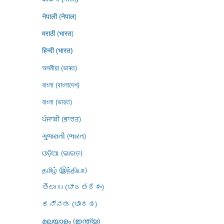
नेपाली (नेपाल)
मराठी (भारत)
हिन्दी (भारत)
অসমীয়া (ভাৰত)
বাংলা (বাংলাদেশ)
বাংলা (ভারত)
ਪੰਜਾਬੀ (ਭਾਰਤ)
ગુજરાતી (ભારત)
ଓଡ଼ିଆ (ଭାରତ)
தமிழ் (இந்தியா)
తెలుగు (భారతదేశం)
ಕನ್ನಡ (ಭಾರತ)
മലയാളം (ഇന്ത്യ)