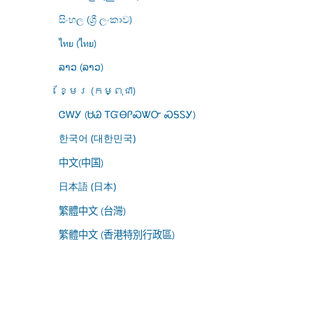
සිංහල (ශ්‍රී ලංකාව)
ไทย (ไทย)
ລາວ (ລາວ)
ខ្មែរ (កម្ពុជា)
ᏣᎳᎩ (ᏌᏊ ᎢᏳᎾᎵᏍᏔᏅ ᏍᎦᏚᎩ)
한국어 (대한민국)
中文(中国)
日本語 (日本)
繁體中文 (台灣)
繁體中文 (香港特別行政區)