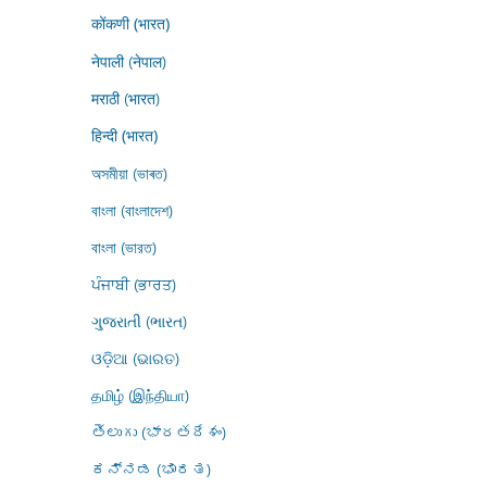
कोंकणी (भारत)
नेपाली (नेपाल)
मराठी (भारत)
हिन्दी (भारत)
অসমীয়া (ভাৰত)
বাংলা (বাংলাদেশ)
বাংলা (ভারত)
ਪੰਜਾਬੀ (ਭਾਰਤ)
ગુજરાતી (ભારત)
ଓଡ଼ିଆ (ଭାରତ)
தமிழ் (இந்தியா)
తెలుగు (భారతదేశం)
ಕನ್ನಡ (ಭಾರತ)