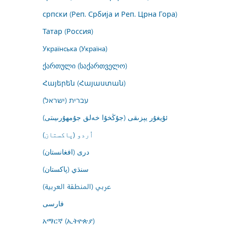
српски (Реп. Србија и Реп. Црна Гора)
Татар (Россия)
Українська (Україна)
ქართული (საქართველო)
Հայերեն (Հայաստան)
עברית (ישראל)
ئۇيغۇر يېزىقى (جۇڭخۇا خەلق جۇمھۇرىيىتى)
اُردو (پاکستان)
درى (افغانستان)
سنڌي (پاکستان)
عربي (المنطقة العربية)
فارسى
አማርኛ (ኢትዮጵያ)