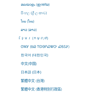
മലയാളം (ഇന്ത്യ)
සිංහල (ශ්‍රී ලංකාව)
ไทย (ไทย)
ລາວ (ລາວ)
ខ្មែរ (កម្ពុជា)
ᏣᎳᎩ (ᏌᏊ ᎢᏳᎾᎵᏍᏔᏅ ᏍᎦᏚᎩ)
한국어 (대한민국)
中文(中国)
日本語 (日本)
繁體中文 (台灣)
繁體中文 (香港特別行政區)