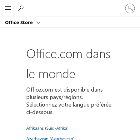
Connect
Microsoft
vous
à
Office Store
votre
compte
Office.com dans
le monde
Office.com est disponible dans
plusieurs pays/régions.
Sélectionnez votre langue préférée
ci-dessous.
Afrikaans (Suid-Afrika)
Azərbaycan (Azərbaycan)