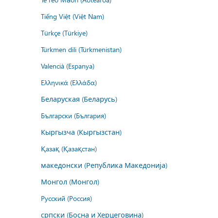
Tiếng Việt (Việt Nam)
Türkçe (Türkiye)
Türkmen dili (Türkmenistan)
Valencià (Espanya)
Ελληνικά (Ελλάδα)
Беларуская (Беларусь)
Български (България)
Кыргызча (Кыргызстан)
Қазақ (Қазақстан)
македонски (Република Македонија)
Монгол (Монгол)
Русский (Россия)
српски (Босна и Херцеговина)