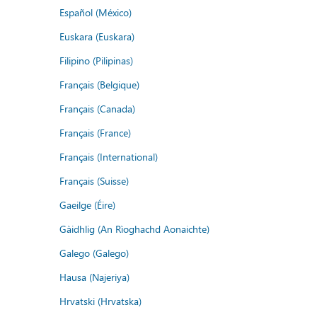
Español (México)
Euskara (Euskara)
Filipino (Pilipinas)
Français (Belgique)
Français (Canada)
Français (France)
Français (International)
Français (Suisse)
Gaeilge (Éire)
Gàidhlig (An Rìoghachd Aonaichte)
Galego (Galego)
Hausa (Najeriya)
Hrvatski (Hrvatska)