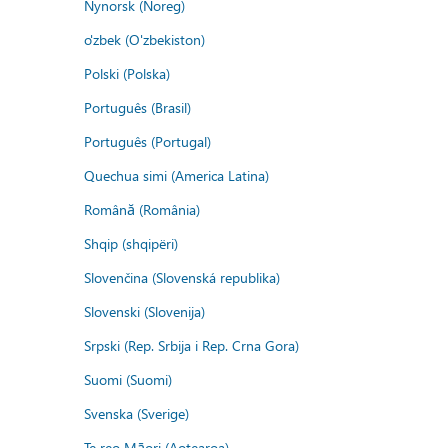
Nynorsk (Noreg)
o'zbek (O'zbekiston)
Polski (Polska)
Português (Brasil)
Português (Portugal)
Quechua simi (America Latina)
Română (România)
Shqip (shqipëri)
Slovenčina (Slovenská republika)
Slovenski (Slovenija)
Srpski (Rep. Srbija i Rep. Crna Gora)
Suomi (Suomi)
Svenska (Sverige)
Te reo Māori (Aotearoa)