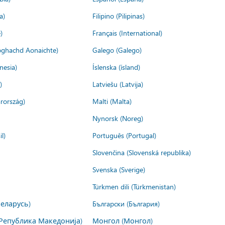
a)
Filipino (Pilipinas)
)
Français (International)
ìoghachd Aonaichte)
Galego (Galego)
nesia)
Íslenska (ísland)
)
Latviešu (Latvija)
rország)
Malti (Malta)
Nynorsk (Noreg)
l)
Português (Portugal)
Slovenčina (Slovenská republika)
Svenska (Sverige)
Türkmen dili (Türkmenistan)
Беларусь)
Български (България)
Република Македонија)
Монгол (Монгол)