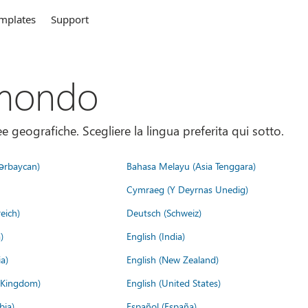
mplates
Support
 mondo
 geografiche. Scegliere la lingua preferita qui sotto.
ərbaycan)
Bahasa Melayu (Asia Tenggara)
Cymraeg (Y Deyrnas Unedig)
eich)
Deutsch (Schweiz)
)
English (India)
a)
English (New Zealand)
d Kingdom)
English (United States)
bia)
Español (España)