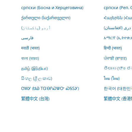
српски (Босна и Херцеговина)
српски (Реп. 
ქართული (საქართველო)
Հայերեն (Հ
درى (افغانستان)
اُردو (پاکستان)
فارسى
አማርኛ (ኢትዮጵያ
मराठी (भारत)
हिन्दी (भारत)
বাংলা (ভারত)
ਪੰਜਾਬੀ (ਭਾਰਤ)
தமிழ் (இந்தியா)
తెలుగు (భారతద
සිංහල (ශ්‍රී ලංකාව)
ไทย (ไทย)
ᏣᎳᎩ (ᏌᏊ ᎢᏳᎾᎵᏍᏔᏅ ᏍᎦᏚᎩ)
한국어 (대한민
繁體中文 (台灣)
繁體中文 (香港