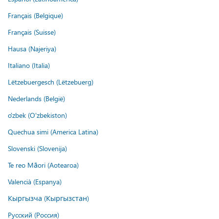
Français (Belgique)
Français (Suisse)
Hausa (Najeriya)
Italiano (Italia)
Lëtzebuergesch (Lëtzebuerg)
Nederlands (België)
o'zbek (O'zbekiston)
Quechua simi (America Latina)
Slovenski (Slovenija)
Te reo Māori (Aotearoa)
Valencià (Espanya)
Кыргызча (Кыргызстан)
Русский (Россия)