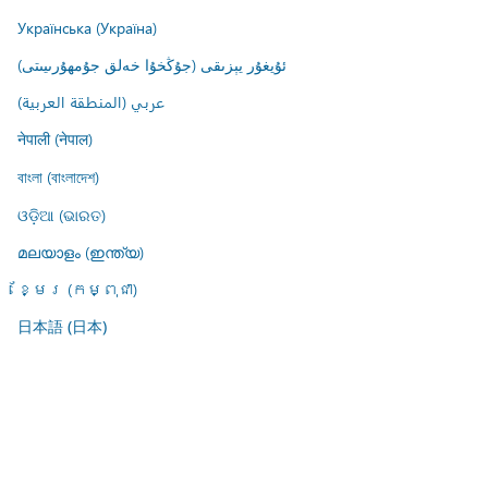
Українська (Україна)
ئۇيغۇر يېزىقى (جۇڭخۇا خەلق جۇمھۇرىيىتى)
عربي (المنطقة العربية)
नेपाली (नेपाल)
বাংলা (বাংলাদেশ)
ଓଡ଼ିଆ (ଭାରତ)
മലയാളം (ഇന്ത്യ)
ខ្មែរ (កម្ពុជា)
日本語 (日本)