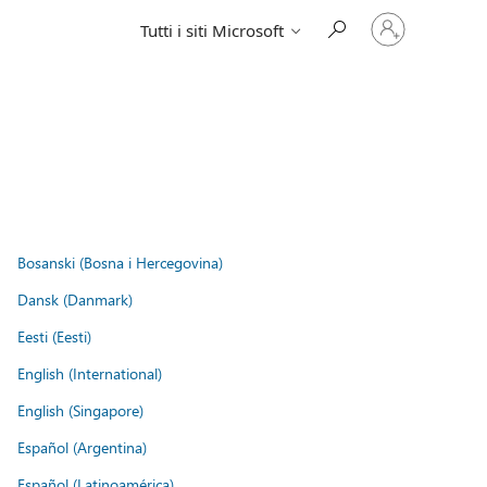
Accedi
Tutti i siti Microsoft
con
il
tuo
account
Bosanski (Bosna i Hercegovina)
Dansk (Danmark)
Eesti (Eesti)
English (International)
English (Singapore)
Español (Argentina)
Español (Latinoamérica)