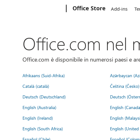
Microsoft
Office Store
Add-ins
Te
Office.com nel
Office.com è disponibile in numerosi paesi e aree
Afrikaans (Suid-Afrika)
Azərbaycan (Az
Català (català)
Čeština (Česko)
Deutsch (Deutschland)
Deutsch (Österr
English (Australia)
English (Canada
English (Ireland)
English (Malaysi
English (South Africa)
English (Unite
Español (Chile)
Español (Colom