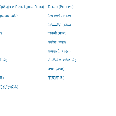
Србија и Реп. Црна Гора)
Татар (Россия)
այաստան)
עברית (ישראל)
سنڌي (پاکستان)
)
कोंकणी (भारत)
অসমীয়া (ভাৰত)
ગુજરાતી (ભારત)
ేశం)
ಕನ್ನಡ (ಭಾರತ)
ລາວ (ລາວ)
中文(中国)
국)
特別行政區)