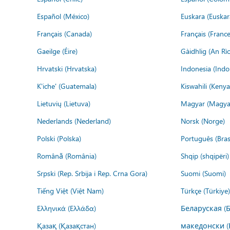
Español (México)
Euskara (Euskar
Français (Canada)
Français (France
Gaeilge (Éire)
Gàidhlig (An R
Hrvatski (Hrvatska)
Indonesia (Indo
K'iche' (Guatemala)
Kiswahili (Kenya
Lietuvių (Lietuva)
Magyar (Magya
Nederlands (Nederland)
Norsk (Norge)
Polski (Polska)
Português (Brasi
Română (România)
Shqip (shqipëri)
Srpski (Rep. Srbija i Rep. Crna Gora)
Suomi (Suomi)
Tiếng Việt (Việt Nam)
Türkçe (Türkiye)
Ελληνικά (Ελλάδα)
Беларуская (
Қазақ (Қазақстан)
македонски (