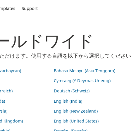
mplates
Support
m ワールドワイド
ご利用いただけます。使用する言語を以下から選択してくださ
zərbaycan)
Bahasa Melayu (Asia Tenggara)
Cymraeg (Y Deyrnas Unedig)
rreich)
Deutsch (Schweiz)
da)
English (India)
sia)
English (New Zealand)
ed Kingdom)
English (United States)
mbia)
Español (España)