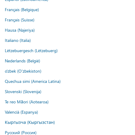
Français (Belgique)
Français (Suisse)
Hausa (Najeriya)
Italiano (Italia)
Lëtzebuergesch (Lëtzebuerg)
Nederlands (België)
o'zbek (O'zbekiston)
Quechua simi (America Latina)
Slovenski (Slovenija)
Te reo Māori (Aotearoa)
Valencià (Espanya)
Кыргызча (Кыргызстан)
Русский (Россия)