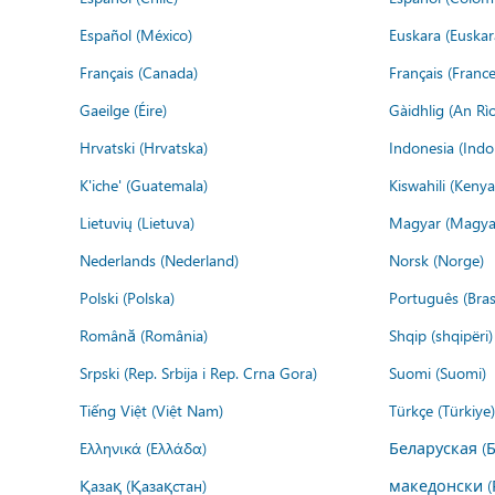
Español (México)
Euskara (Euskar
Français (Canada)
Français (France
Gaeilge (Éire)
Gàidhlig (An R
Hrvatski (Hrvatska)
Indonesia (Indo
K'iche' (Guatemala)
Kiswahili (Kenya
Lietuvių (Lietuva)
Magyar (Magya
Nederlands (Nederland)
Norsk (Norge)
Polski (Polska)
Português (Brasi
Română (România)
Shqip (shqipëri)
Srpski (Rep. Srbija i Rep. Crna Gora)
Suomi (Suomi)
Tiếng Việt (Việt Nam)
Türkçe (Türkiye)
Ελληνικά (Ελλάδα)
Беларуская (
Қазақ (Қазақстан)
македонски (