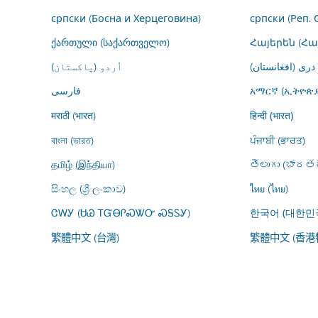
српски (Босна и Херцеговина)
српски (Реп. 
ქართული (საქართველო)
Հայերեն (Հ
درى (افغانستان)
اُردو (پاکستان)
فارسى
አማርኛ (ኢትዮጵያ
मराठी (भारत)
हिन्दी (भारत)
বাংলা (ভারত)
ਪੰਜਾਬੀ (ਭਾਰਤ)
தமிழ் (இந்தியா)
తెలుగు (భారతద
සිංහල (ශ්‍රී ලංකාව)
ไทย (ไทย)
ᏣᎳᎩ (ᏌᏊ ᎢᏳᎾᎵᏍᏔᏅ ᏍᎦᏚᎩ)
한국어 (대한민
繁體中文 (台灣)
繁體中文 (香港