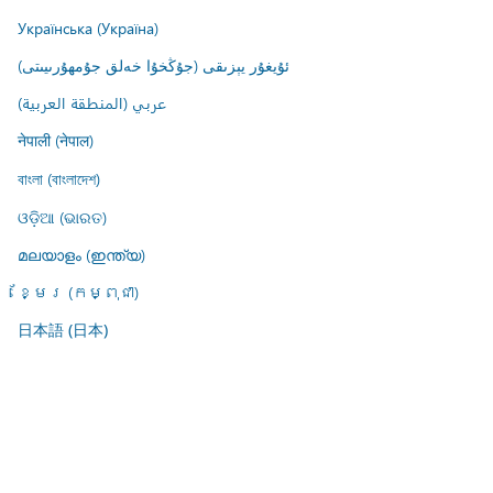
Українська (Україна)
ئۇيغۇر يېزىقى (جۇڭخۇا خەلق جۇمھۇرىيىتى)
عربي (المنطقة العربية)
नेपाली (नेपाल)
বাংলা (বাংলাদেশ)
ଓଡ଼ିଆ (ଭାରତ)
മലയാളം (ഇന്ത്യ)
ខ្មែរ (កម្ពុជា)
日本語 (日本)