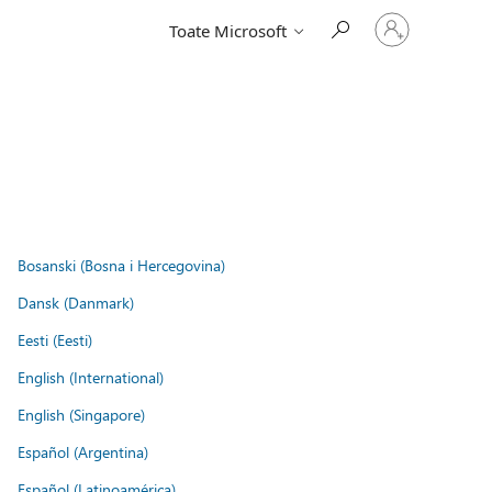
Conectați-
Toate Microsoft
vă
la
contul
dvs.
Bosanski (Bosna i Hercegovina)
Dansk (Danmark)
Eesti (Eesti)
English (International)
English (Singapore)
Español (Argentina)
Español (Latinoamérica)