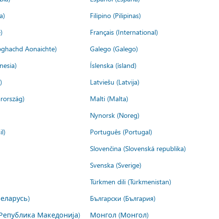
a)
Filipino (Pilipinas)
)
Français (International)
ìoghachd Aonaichte)
Galego (Galego)
nesia)
Íslenska (ísland)
)
Latviešu (Latvija)
rország)
Malti (Malta)
Nynorsk (Noreg)
l)
Português (Portugal)
Slovenčina (Slovenská republika)
Svenska (Sverige)
Türkmen dili (Türkmenistan)
Беларусь)
Български (България)
Република Македонија)
Монгол (Монгол)