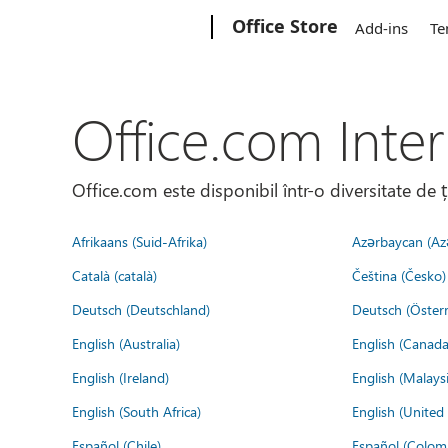
Microsoft
Office Store
Add-ins
Te
Office.com Inter
Office.com este disponibil într-o diversitate de 
Afrikaans (Suid-Afrika)
Azərbaycan (Az
Català (català)
Čeština (Česko)
Deutsch (Deutschland)
Deutsch (Österr
English (Australia)
English (Canada
English (Ireland)
English (Malaysi
English (South Africa)
English (Unite
Español (Chile)
Español (Colom