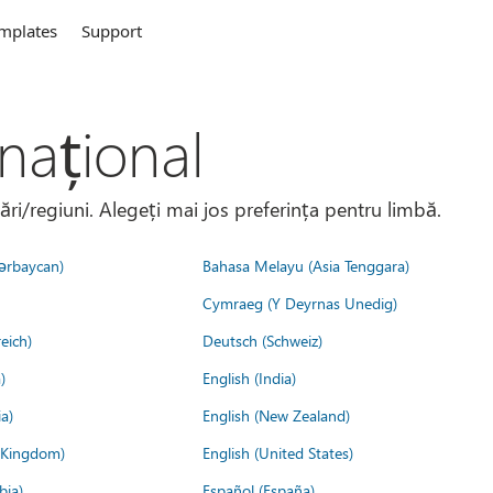
mplates
Support
național
țări/regiuni. Alegeți mai jos preferința pentru limbă.
ərbaycan)
Bahasa Melayu (Asia Tenggara)
Cymraeg (Y Deyrnas Unedig)
eich)
Deutsch (Schweiz)
)
English (India)
a)
English (New Zealand)
d Kingdom)
English (United States)
bia)
Español (España)