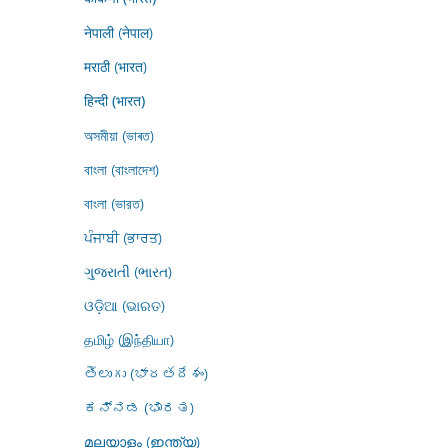
नेपाली (नेपाल)
मराठी (भारत)
हिन्दी (भारत)
অসমীয়া (ভাৰত)
বাংলা (বাংলাদেশ)
বাংলা (ভারত)
ਪੰਜਾਬੀ (ਭਾਰਤ)
ગુજરાતી (ભારત)
ଓଡ଼ିଆ (ଭାରତ)
தமிழ் (இந்தியா)
తెలుగు (భారతదేశం)
ಕನ್ನಡ (ಭಾರತ)
മലയാളം (ഇന്ത്യ)