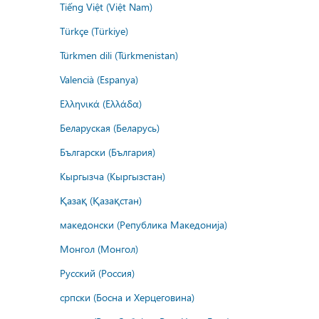
Tiếng Việt (Việt Nam)
Türkçe (Türkiye)
Türkmen dili (Türkmenistan)
Valencià (Espanya)
Ελληνικά (Ελλάδα)
Беларуская (Беларусь)
Български (България)
Кыргызча (Кыргызстан)
Қазақ (Қазақстан)
македонски (Република Македонија)
Монгол (Монгол)
Русский (Россия)
српски (Босна и Херцеговина)