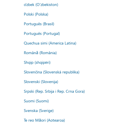
o'zbek (O'zbekiston)
Polski (Polska)
Português (Brasil)
Português (Portugal)
Quechua simi (America Latina)
Română (România)
Shqip (shqipëri)
Slovenčina (Slovenská republika)
Slovenski (Slovenija)
Srpski (Rep. Srbija i Rep. Crna Gora)
Suomi (Suomi)
Svenska (Sverige)
Te reo Māori (Aotearoa)