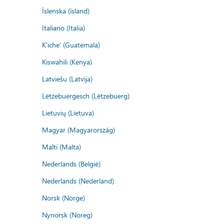
Íslenska (ísland)
Italiano (Italia)
K'iche' (Guatemala)
Kiswahili (Kenya)
Latviešu (Latvija)
Lëtzebuergesch (Lëtzebuerg)
Lietuvių (Lietuva)
Magyar (Magyarország)
Malti (Malta)
Nederlands (België)
Nederlands (Nederland)
Norsk (Norge)
Nynorsk (Noreg)