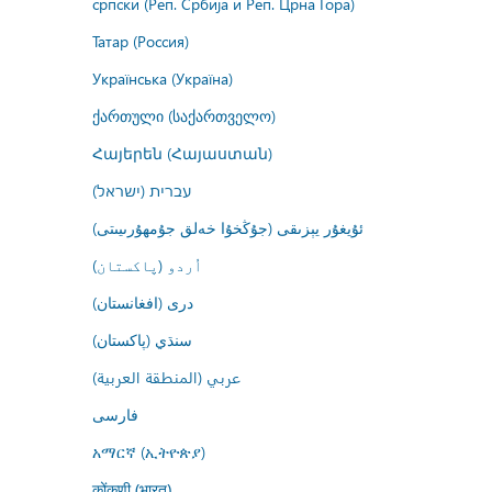
српски (Реп. Србија и Реп. Црна Гора)
Татар (Россия)
Українська (Україна)
ქართული (საქართველო)
Հայերեն (Հայաստան)
עברית (ישראל)
ئۇيغۇر يېزىقى (جۇڭخۇا خەلق جۇمھۇرىيىتى)
اُردو (پاکستان)
درى (افغانستان)
سنڌي (پاکستان)
عربي (المنطقة العربية)
فارسى
አማርኛ (ኢትዮጵያ)
कोंकणी (भारत)