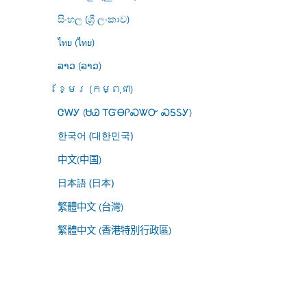
සිංහල (ශ්‍රී ලංකාව)
ไทย (ไทย)
ລາວ (ລາວ)
ខ្មែរ (កម្ពុជា)
ᏣᎳᎩ (ᏌᏊ ᎢᏳᎾᎵᏍᏔᏅ ᏍᎦᏚᎩ)
한국어 (대한민국)
中文(中国)
日本語 (日本)
繁體中文 (台灣)
繁體中文 (香港特別行政區)