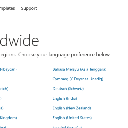
mplates
Support
ldwide
es/regions. Choose your language preference below.
ərbaycan)
Bahasa Melayu (Asia Tenggara)
Cymraeg (Y Deyrnas Unedig)
eich)
Deutsch (Schweiz)
)
English (India)
a)
English (New Zealand)
d Kingdom)
English (United States)
bia)
Español (España)