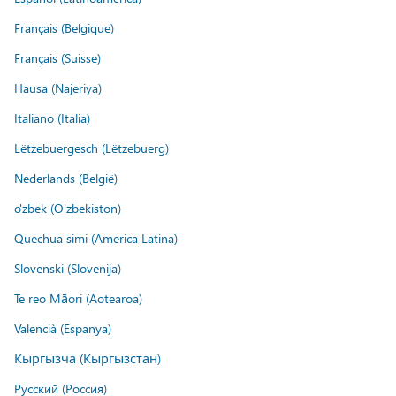
Français (Belgique)
Français (Suisse)
Hausa (Najeriya)
Italiano (Italia)
Lëtzebuergesch (Lëtzebuerg)
Nederlands (België)
o'zbek (O'zbekiston)
Quechua simi (America Latina)
Slovenski (Slovenija)
Te reo Māori (Aotearoa)
Valencià (Espanya)
Кыргызча (Кыргызстан)
Русский (Россия)