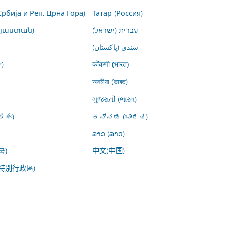
Србија и Реп. Црна Гора)
Татар (Россия)
այաստան)
עברית (ישראל)
سنڌي (پاکستان)
)
कोंकणी (भारत)
অসমীয়া (ভাৰত)
ગુજરાતી (ભારત)
ేశం)
ಕನ್ನಡ (ಭಾರತ)
ລາວ (ລາວ)
中文(中国)
국)
特別行政區)