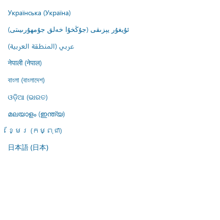
Українська (Україна)
ئۇيغۇر يېزىقى (جۇڭخۇا خەلق جۇمھۇرىيىتى)
عربي (المنطقة العربية)
नेपाली (नेपाल)
বাংলা (বাংলাদেশ)
ଓଡ଼ିଆ (ଭାରତ)
മലയാളം (ഇന്ത്യ)
ខ្មែរ (កម្ពុជា)
日本語 (日本)