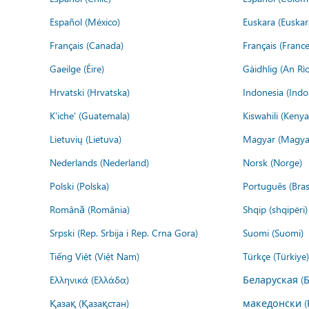
Español (México)
Euskara (Euskar
Français (Canada)
Français (France
Gaeilge (Éire)
Gàidhlig (An R
Hrvatski (Hrvatska)
Indonesia (Indo
K'iche' (Guatemala)
Kiswahili (Kenya
Lietuvių (Lietuva)
Magyar (Magya
Nederlands (Nederland)
Norsk (Norge)
Polski (Polska)
Português (Brasi
Română (România)
Shqip (shqipëri)
Srpski (Rep. Srbija i Rep. Crna Gora)
Suomi (Suomi)
Tiếng Việt (Việt Nam)
Türkçe (Türkiye)
Ελληνικά (Ελλάδα)
Беларуская (
Қазақ (Қазақстан)
македонски (