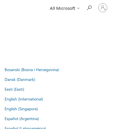
Sign
All Microsoft
in
to
your
account
Bosanski (Bosna i Hercegovina)
Dansk (Danmark)
Eesti (Eesti)
English (International)
English (Singapore)
Español (Argentina)
Español (Latinoamérica)