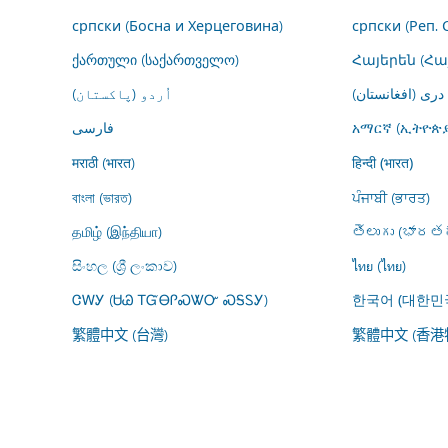
српски (Босна и Херцеговина)
српски (Реп. 
ქართული (საქართველო)
Հայերեն (Հ
درى (افغانستان)
اُردو (پاکستان)
فارسى
አማርኛ (ኢትዮጵያ
मराठी (भारत)
हिन्दी (भारत)
বাংলা (ভারত)
ਪੰਜਾਬੀ (ਭਾਰਤ)
தமிழ் (இந்தியா)
తెలుగు (భారతద
සිංහල (ශ්‍රී ලංකාව)
ไทย (ไทย)
ᏣᎳᎩ (ᏌᏊ ᎢᏳᎾᎵᏍᏔᏅ ᏍᎦᏚᎩ)
한국어 (대한민
繁體中文 (台灣)
繁體中文 (香港