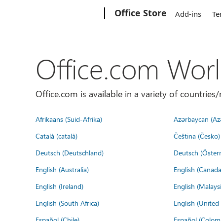
Microsoft
Office Store
Add-ins
Te
Office.com Wor
Office.com is available in a variety of countri
Afrikaans (Suid-Afrika)
Azərbaycan (Az
Català (català)
Čeština (Česko)
Deutsch (Deutschland)
Deutsch (Österr
English (Australia)
English (Canada
English (Ireland)
English (Malaysi
English (South Africa)
English (Unite
Español (Chile)
Español (Colom