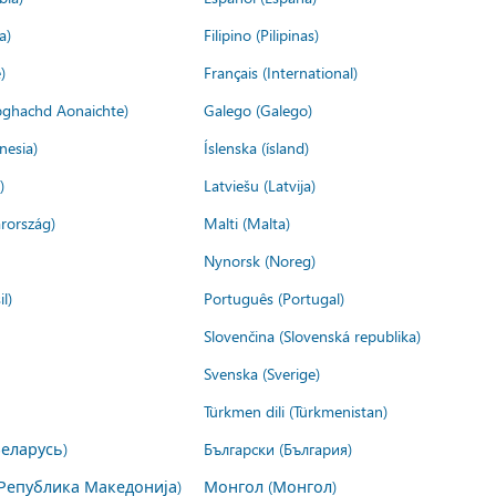
a)
Filipino (Pilipinas)
)
Français (International)
ìoghachd Aonaichte)
Galego (Galego)
nesia)
Íslenska (ísland)
)
Latviešu (Latvija)
rország)
Malti (Malta)
Nynorsk (Noreg)
l)
Português (Portugal)
Slovenčina (Slovenská republika)
Svenska (Sverige)
Türkmen dili (Türkmenistan)
Беларусь)
Български (България)
Република Македонија)
Монгол (Монгол)