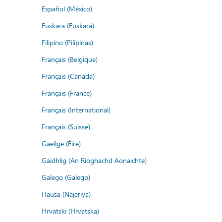
Español (México)
Euskara (Euskara)
Filipino (Pilipinas)
Français (Belgique)
Français (Canada)
Français (France)
Français (International)
Français (Suisse)
Gaeilge (Éire)
Gàidhlig (An Rìoghachd Aonaichte)
Galego (Galego)
Hausa (Najeriya)
Hrvatski (Hrvatska)