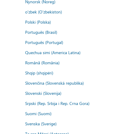
Nynorsk (Noreg)
o'zbek (O'zbekiston)
Polski (Polska)
Português (Brasil)
Português (Portugal)
Quechua simi (America Latina)
Română (România)
Shqip (shqipëri)
Slovenčina (Slovenská republika)
Slovenski (Slovenija)
Srpski (Rep. Srbija i Rep. Crna Gora)
Suomi (Suomi)
Svenska (Sverige)
Te reo Māori (Aotearoa)