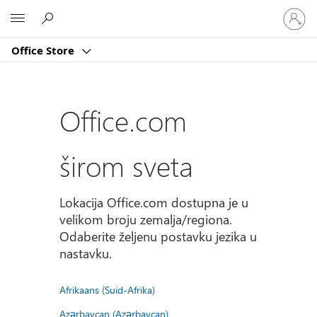
Prijavite
Microsoft
se
na
Office Store
nalog
Office.com
širom sveta
Lokacija Office.com dostupna je u
velikom broju zemalja/regiona.
Odaberite željenu postavku jezika u
nastavku.
Afrikaans (Suid-Afrika)
Azərbaycan (Azərbaycan)