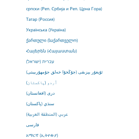
српски (Реп. Србија и Реп. Црна Гора)
Татар (Россия)
Українська (Україна)
ქართული (საქართველო)
Հայերեն (Հայաստան)
עברית (ישראל)
ئۇيغۇر يېزىقى (جۇڭخۇا خەلق جۇمھۇرىيىتى)
اُردو (پاکستان)
درى (افغانستان)
سنڌي (پاکستان)
عربي (المنطقة العربية)
فارسى
አማርኛ (ኢትዮጵያ)