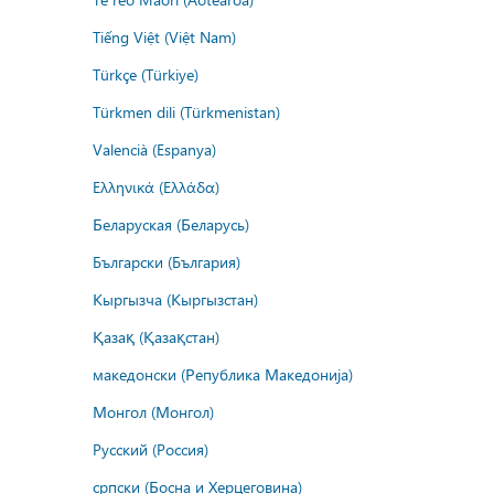
Tiếng Việt (Việt Nam)
Türkçe (Türkiye)
Türkmen dili (Türkmenistan)
Valencià (Espanya)
Ελληνικά (Ελλάδα)
Беларуская (Беларусь)
Български (България)
Кыргызча (Кыргызстан)
Қазақ (Қазақстан)
македонски (Република Македонија)
Монгол (Монгол)
Русский (Россия)
српски (Босна и Херцеговина)