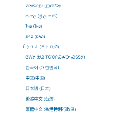
മലയാളം (ഇന്ത്യ)
සිංහල (ශ්‍රී ලංකාව)
ไทย (ไทย)
ລາວ (ລາວ)
ខ្មែរ (កម្ពុជា)
ᏣᎳᎩ (ᏌᏊ ᎢᏳᎾᎵᏍᏔᏅ ᏍᎦᏚᎩ)
한국어 (대한민국)
中文(中国)
日本語 (日本)
繁體中文 (台灣)
繁體中文 (香港特別行政區)