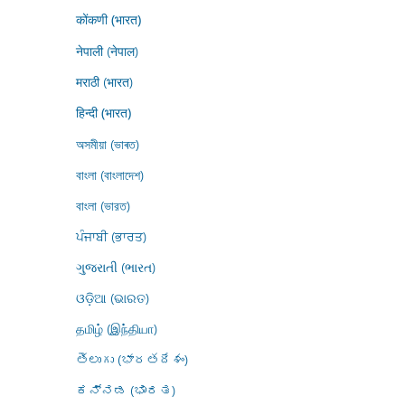
कोंकणी (भारत)
नेपाली (नेपाल)
मराठी (भारत)
हिन्दी (भारत)
অসমীয়া (ভাৰত)
বাংলা (বাংলাদেশ)
বাংলা (ভারত)
ਪੰਜਾਬੀ (ਭਾਰਤ)
ગુજરાતી (ભારત)
ଓଡ଼ିଆ (ଭାରତ)
தமிழ் (இந்தியா)
తెలుగు (భారతదేశం)
ಕನ್ನಡ (ಭಾರತ)