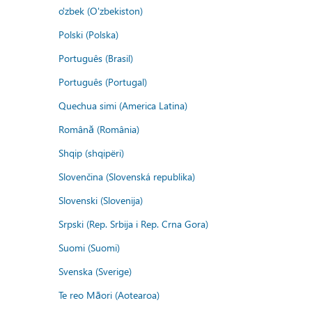
o'zbek (O'zbekiston)
Polski (Polska)
Português (Brasil)
Português (Portugal)
Quechua simi (America Latina)
Română (România)
Shqip (shqipëri)
Slovenčina (Slovenská republika)
Slovenski (Slovenija)
Srpski (Rep. Srbija i Rep. Crna Gora)
Suomi (Suomi)
Svenska (Sverige)
Te reo Māori (Aotearoa)