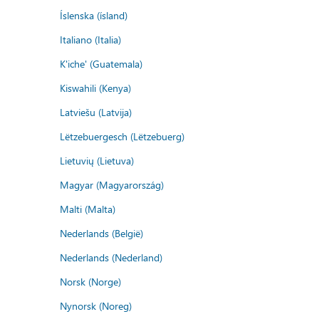
Íslenska (ísland)
Italiano (Italia)
K'iche' (Guatemala)
Kiswahili (Kenya)
Latviešu (Latvija)
Lëtzebuergesch (Lëtzebuerg)
Lietuvių (Lietuva)
Magyar (Magyarország)
Malti (Malta)
Nederlands (België)
Nederlands (Nederland)
Norsk (Norge)
Nynorsk (Noreg)