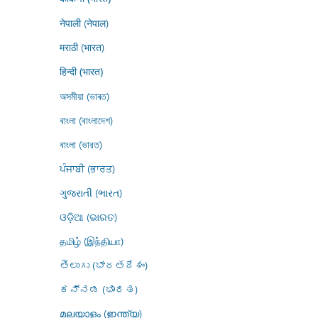
नेपाली (नेपाल)
मराठी (भारत)
हिन्दी (भारत)
অসমীয়া (ভাৰত)
বাংলা (বাংলাদেশ)
বাংলা (ভারত)
ਪੰਜਾਬੀ (ਭਾਰਤ)
ગુજરાતી (ભારત)
ଓଡ଼ିଆ (ଭାରତ)
தமிழ் (இந்தியா)
తెలుగు (భారతదేశం)
ಕನ್ನಡ (ಭಾರತ)
മലയാളം (ഇന്ത്യ)