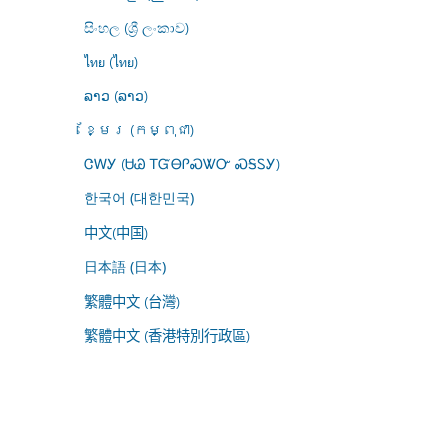
සිංහල (ශ්‍රී ලංකාව)
ไทย (ไทย)
ລາວ (ລາວ)
ខ្មែរ (កម្ពុជា)
ᏣᎳᎩ (ᏌᏊ ᎢᏳᎾᎵᏍᏔᏅ ᏍᎦᏚᎩ)
한국어 (대한민국)
中文(中国)
日本語 (日本)
繁體中文 (台灣)
繁體中文 (香港特別行政區)