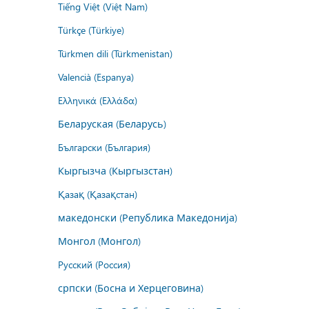
Tiếng Việt (Việt Nam)
Türkçe (Türkiye)
Türkmen dili (Türkmenistan)
Valencià (Espanya)
Ελληνικά (Ελλάδα)
Беларуская (Беларусь)
Български (България)
Кыргызча (Кыргызстан)
Қазақ (Қазақстан)
македонски (Република Македонија)
Монгол (Монгол)
Русский (Россия)
српски (Босна и Херцеговина)