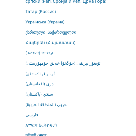
српски (Реп. Србија и Реп. Црна Гора)
Татар (Россия)
Українська (Україна)
ქართული (საქართველო)
Հայերեն (Հայաստան)
עברית (ישראל)
ئۇيغۇر يېزىقى (جۇڭخۇا خەلق جۇمھۇرىيىتى)
اُردو (پاکستان)
درى (افغانستان)
سنڌي (پاکستان)
عربي (المنطقة العربية)
فارسى
አማርኛ (ኢትዮጵያ)
कोंकणी (भारत)