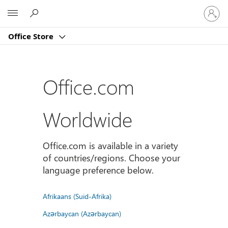
Sign
Microsoft
in
to
Office Store
your
account
Office.com
Worldwide
Office.com is available in a variety
of countries/regions. Choose your
language preference below.
Afrikaans (Suid-Afrika)
Azərbaycan (Azərbaycan)