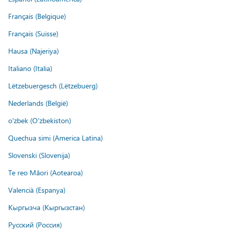
Français (Belgique)
Français (Suisse)
Hausa (Najeriya)
Italiano (Italia)
Lëtzebuergesch (Lëtzebuerg)
Nederlands (België)
o'zbek (O'zbekiston)
Quechua simi (America Latina)
Slovenski (Slovenija)
Te reo Māori (Aotearoa)
Valencià (Espanya)
Кыргызча (Кыргызстан)
Русский (Россия)