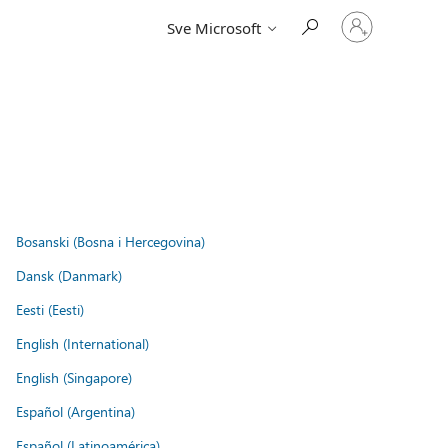
Prijavite
Sve Microsoft
se
u
svoj
račun
Bosanski (Bosna i Hercegovina)
Dansk (Danmark)
Eesti (Eesti)
English (International)
English (Singapore)
Español (Argentina)
Español (Latinoamérica)