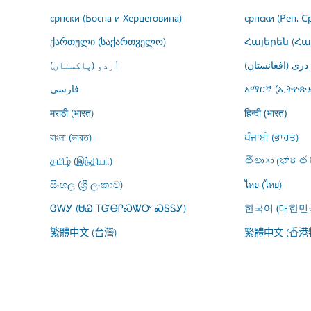
српски (Босна и Херцеговина)
српски (Реп. С
ქართული (საქართველო)
Հայերեն (Հ
درى (افغانستان)
اُردو (پاکستان)
فارسى
አማርኛ (ኢትዮጵያ
मराठी (भारत)
हिन्दी (भारत)
বাংলা (ভারত)
ਪੰਜਾਬੀ (ਭਾਰਤ)
தமிழ் (இந்தியா)
తెలుగు (భారతద
සිංහල (ශ්‍රී ලංකාව)
ไทย (ไทย)
ᏣᎳᎩ (ᏌᏊ ᎢᏳᎾᎵᏍᏔᏅ ᏍᎦᏚᎩ)
한국어 (대한민
繁體中文 (台灣)
繁體中文 (香港