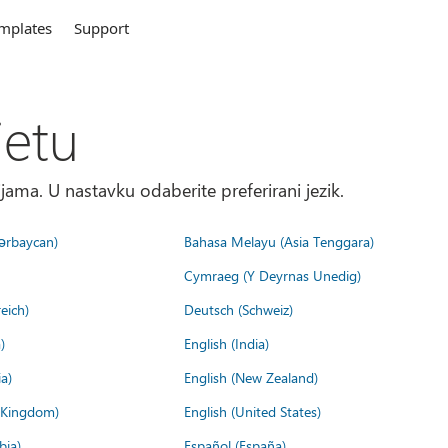
mplates
Support
jetu
ma. U nastavku odaberite preferirani jezik.
ərbaycan)
Bahasa Melayu (Asia Tenggara)
Cymraeg (Y Deyrnas Unedig)
eich)
Deutsch (Schweiz)
)
English (India)
a)
English (New Zealand)
d Kingdom)
English (United States)
bia)
Español (España)