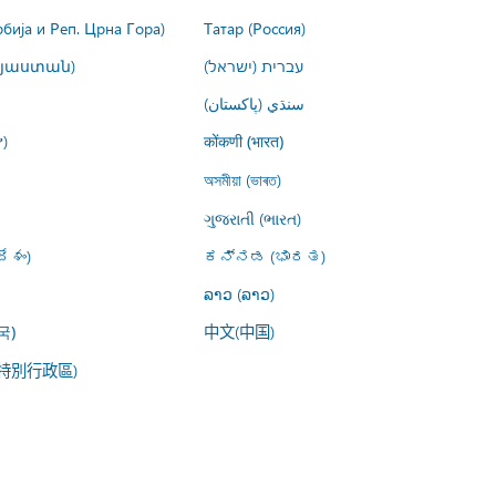
рбија и Реп. Црна Гора)
Татар (Россия)
այաստան)
עברית (ישראל)
سنڌي (پاکستان)
)
कोंकणी (भारत)
অসমীয়া (ভাৰত)
ગુજરાતી (ભારત)
ేశం)
ಕನ್ನಡ (ಭಾರತ)
ລາວ (ລາວ)
中文(中国)
국)
特別行政區)