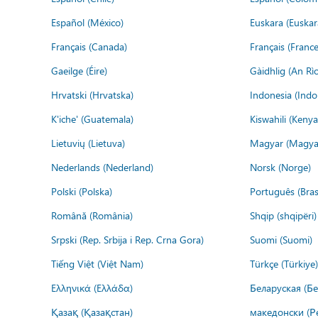
Español (México)
Euskara (Euskar
Français (Canada)
Français (France
Gaeilge (Éire)
Gàidhlig (An R
Hrvatski (Hrvatska)
Indonesia (Indo
K'iche' (Guatemala)
Kiswahili (Kenya
Lietuvių (Lietuva)
Magyar (Magya
Nederlands (Nederland)
Norsk (Norge)
Polski (Polska)
Português (Brasi
Română (România)
Shqip (shqipëri)
Srpski (Rep. Srbija i Rep. Crna Gora)
Suomi (Suomi)
Tiếng Việt (Việt Nam)
Türkçe (Türkiye)
Ελληνικά (Ελλάδα)
Беларуская (Бе
Қазақ (Қазақстан)
македонски (Р