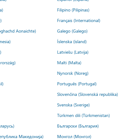
a)
Filipino (Pilipinas)
)
Français (International)
ìoghachd Aonaichte)
Galego (Galego)
nesia)
Íslenska (ísland)
)
Latviešu (Latvija)
rország)
Malti (Malta)
Nynorsk (Noreg)
l)
Português (Portugal)
Slovenčina (Slovenská republika)
Svenska (Sverige)
Türkmen dili (Türkmenistan)
ларусь)
Български (България)
епублика Македонија)
Монгол (Монгол)