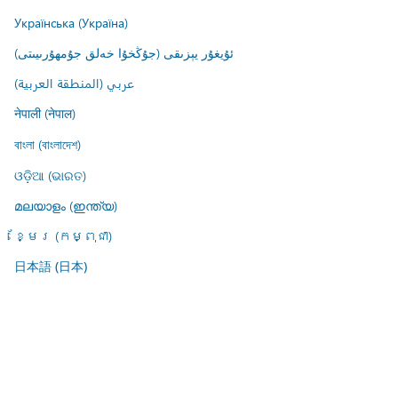
Українська (Україна)
ئۇيغۇر يېزىقى (جۇڭخۇا خەلق جۇمھۇرىيىتى)
عربي (المنطقة العربية)
नेपाली (नेपाल)
বাংলা (বাংলাদেশ)
ଓଡ଼ିଆ (ଭାରତ)
മലയാളം (ഇന്ത്യ)
ខ្មែរ (កម្ពុជា)
日本語 (日本)