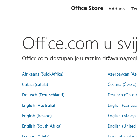
Microsoft
Office Store
Add-ins
Te
Office.com u svi
Office.com dostupan je u raznim državama/regija
Afrikaans (Suid-Afrika)
Azərbaycan (Az
Català (català)
Čeština (Česko)
Deutsch (Deutschland)
Deutsch (Österr
English (Australia)
English (Canada
English (Ireland)
English (Malaysi
English (South Africa)
English (Unite
Español (Chile)
Español (Colom