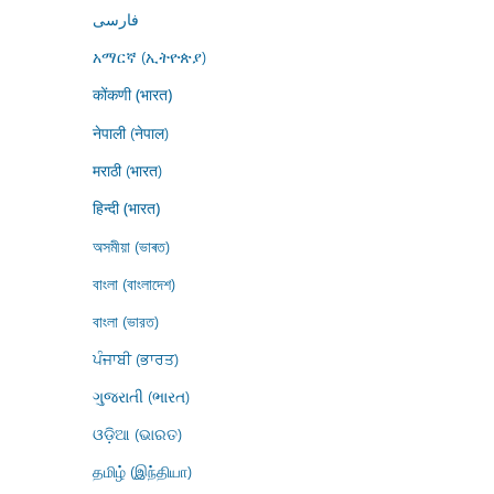
فارسى
አማርኛ (ኢትዮጵያ)
कोंकणी (भारत)
नेपाली (नेपाल)
मराठी (भारत)
हिन्दी (भारत)
অসমীয়া (ভাৰত)
বাংলা (বাংলাদেশ)
বাংলা (ভারত)
ਪੰਜਾਬੀ (ਭਾਰਤ)
ગુજરાતી (ભારત)
ଓଡ଼ିଆ (ଭାରତ)
தமிழ் (இந்தியா)