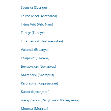
Svenska (Sverige)
Te reo Māori (Aotearoa)
Tiếng Việt (Việt Nam)
Türkçe (Türkiye)
Türkmen dili (Türkmenistan)
Valencià (Espanya)
Ελληνικά (Ελλάδα)
Беларуская (Беларусь)
Български (България)
Кыргызча (Кыргызстан)
Қазақ (Қазақстан)
македонски (Република Македонија)
Монгол (Монгол)