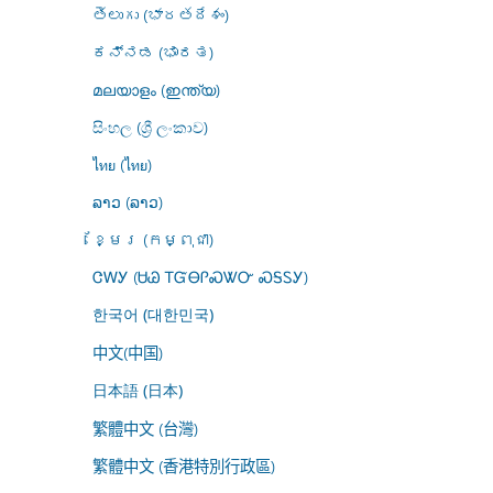
తెలుగు (భారతదేశం)
ಕನ್ನಡ (ಭಾರತ)
മലയാളം (ഇന്ത്യ)
සිංහල (ශ්‍රී ලංකාව)
ไทย (ไทย)
ລາວ (ລາວ)
ខ្មែរ (កម្ពុជា)
ᏣᎳᎩ (ᏌᏊ ᎢᏳᎾᎵᏍᏔᏅ ᏍᎦᏚᎩ)
한국어 (대한민국)
中文(中国)
日本語 (日本)
繁體中文 (台灣)
繁體中文 (香港特別行政區)