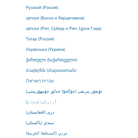
Русский (Россия)
српски (Босна и Херцеговина)
српски (Реп. Србија и Реп. Црна Гора)
Татар (Россия)
Українська (Україна)
ქართული (საქართველო)
Հայերեն (Հայաստան)
עברית (ישראל)
ئۇيغۇر يېزىقى (جۇڭخۇا خەلق جۇمھۇرىيىتى)
اُردو (پاکستان)
درى (افغانستان)
سنڌي (پاکستان)
عربي (المنطقة العربية)