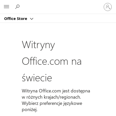
Zaloguj
Microsoft
się
do
Office Store
swojeg
konta
Witryny
Office.com na
świecie
Witryna Office.com jest dostępna
w różnych krajach/regionach.
Wybierz preferencje językowe
poniżej.