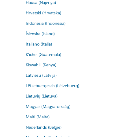
Hausa (Najeriya)
Hrvatski (Hrvatska)
Indonesia (Indonesia)
Íslenska (ísland)
Italiano (Italia)
K'iche' (Guatemala)
Kiswahili (Kenya)
Latviešu (Latvija)
Lëtzebuergesch (Lëtzebuerg)
Lietuvių (Lietuva)
Magyar (Magyarország)
Malti (Malta)
Nederlands (België)