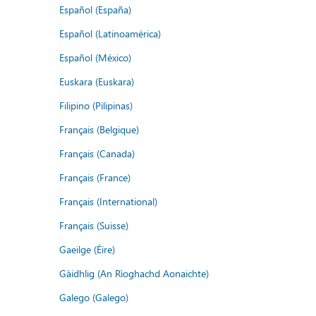
Español (España)
Español (Latinoamérica)
Español (México)
Euskara (Euskara)
Filipino (Pilipinas)
Français (Belgique)
Français (Canada)
Français (France)
Français (International)
Français (Suisse)
Gaeilge (Éire)
Gàidhlig (An Rìoghachd Aonaichte)
Galego (Galego)