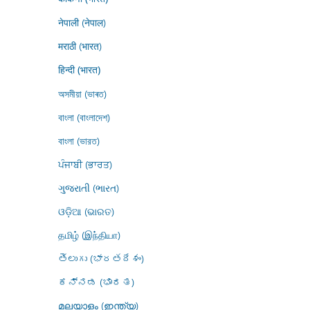
नेपाली (नेपाल)
मराठी (भारत)
हिन्दी (भारत)
অসমীয়া (ভাৰত)
বাংলা (বাংলাদেশ)
বাংলা (ভারত)
ਪੰਜਾਬੀ (ਭਾਰਤ)
ગુજરાતી (ભારત)
ଓଡ଼ିଆ (ଭାରତ)
தமிழ் (இந்தியா)
తెలుగు (భారతదేశం)
ಕನ್ನಡ (ಭಾರತ)
മലയാളം (ഇന്ത്യ)