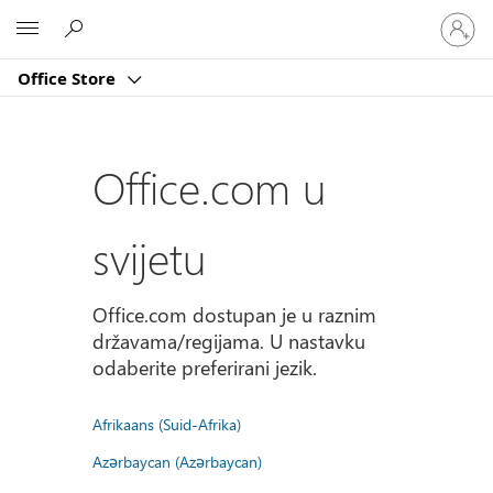
Prijavite
Microsoft
se
u
Office Store
svoj
račun
Office.com u
svijetu
Office.com dostupan je u raznim
državama/regijama. U nastavku
odaberite preferirani jezik.
Afrikaans (Suid-Afrika)
Azərbaycan (Azərbaycan)