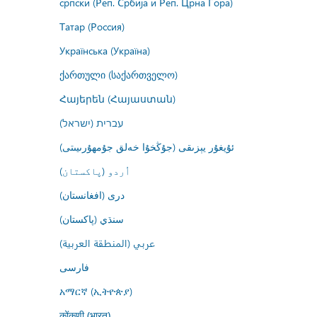
српски (Реп. Србија и Реп. Црна Гора)
Татар (Россия)
Українська (Україна)
ქართული (საქართველო)
Հայերեն (Հայաստան)
עברית (ישראל)
ئۇيغۇر يېزىقى (جۇڭخۇا خەلق جۇمھۇرىيىتى)
اُردو (پاکستان)
درى (افغانستان)
سنڌي (پاکستان)
عربي (المنطقة العربية)
فارسى
አማርኛ (ኢትዮጵያ)
कोंकणी (भारत)