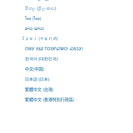
සිංහල (ශ්‍රී ලංකාව)
ไทย (ไทย)
ລາວ (ລາວ)
ខ្មែរ (កម្ពុជា)
ᏣᎳᎩ (ᏌᏊ ᎢᏳᎾᎵᏍᏔᏅ ᏍᎦᏚᎩ)
한국어 (대한민국)
中文(中国)
日本語 (日本)
繁體中文 (台灣)
繁體中文 (香港特別行政區)