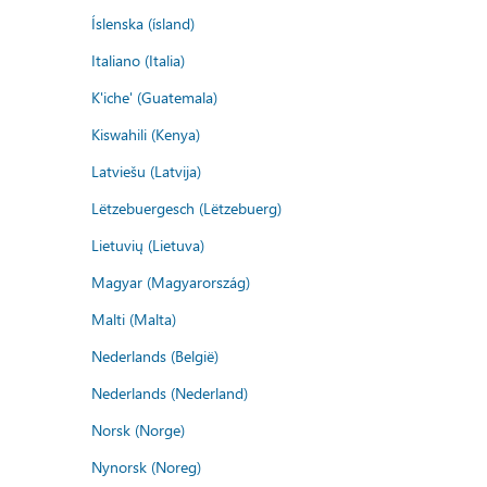
Íslenska (ísland)
Italiano (Italia)
K'iche' (Guatemala)
Kiswahili (Kenya)
Latviešu (Latvija)
Lëtzebuergesch (Lëtzebuerg)
Lietuvių (Lietuva)
Magyar (Magyarország)
Malti (Malta)
Nederlands (België)
Nederlands (Nederland)
Norsk (Norge)
Nynorsk (Noreg)