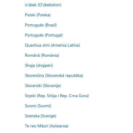
o'zbek (O'zbekiston)
Polski (Polska)
Português (Brasil)
Português (Portugal)
Quechua simi (America Latina)
Română (România)
Shqip (shqipëri)
Slovenčina (Slovenská republika)
Slovenski (Slovenija)
Srpski (Rep. Srbija i Rep. Crna Gora)
Suomi (Suomi)
Svenska (Sverige)
Te reo Māori (Aotearoa)