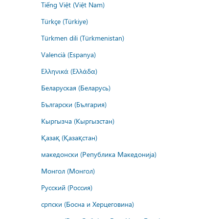
Tiếng Việt (Việt Nam)
Türkçe (Türkiye)
Türkmen dili (Türkmenistan)
Valencià (Espanya)
Ελληνικά (Ελλάδα)
Беларуская (Беларусь)
Български (България)
Кыргызча (Кыргызстан)
Қазақ (Қазақстан)
македонски (Република Македонија)
Монгол (Монгол)
Русский (Россия)
српски (Босна и Херцеговина)