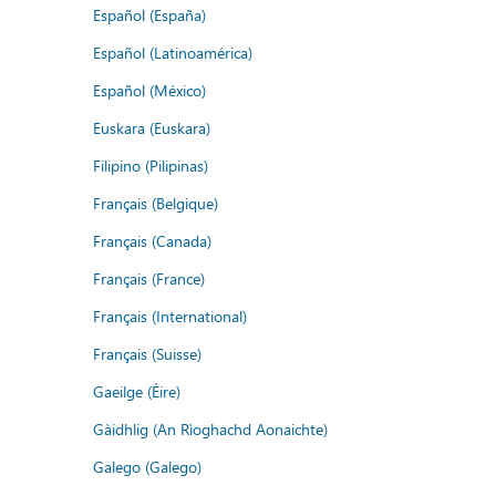
Español (España)
Español (Latinoamérica)
Español (México)
Euskara (Euskara)
Filipino (Pilipinas)
Français (Belgique)
Français (Canada)
Français (France)
Français (International)
Français (Suisse)
Gaeilge (Éire)
Gàidhlig (An Rìoghachd Aonaichte)
Galego (Galego)