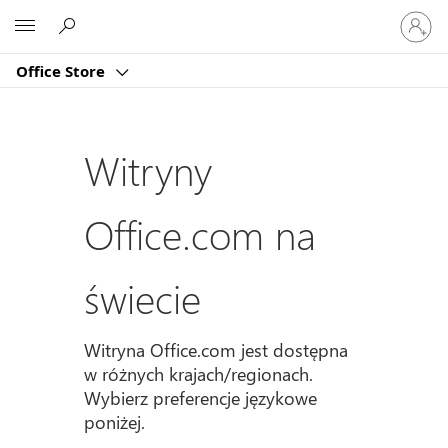
Zaloguj
Microsoft
się
do
Office Store
swojeg
konta
Witryny
Office.com na
świecie
Witryna Office.com jest dostępna
w różnych krajach/regionach.
Wybierz preferencje językowe
poniżej.