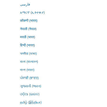
فارسى
አማርኛ (ኢትዮጵያ)
कोंकणी (भारत)
नेपाली (नेपाल)
मराठी (भारत)
हिन्दी (भारत)
অসমীয়া (ভাৰত)
বাংলা (বাংলাদেশ)
বাংলা (ভারত)
ਪੰਜਾਬੀ (ਭਾਰਤ)
ગુજરાતી (ભારત)
ଓଡ଼ିଆ (ଭାରତ)
தமிழ் (இந்தியா)