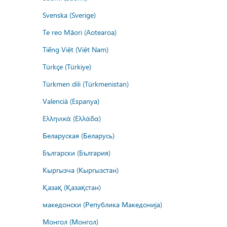
Svenska (Sverige)
Te reo Māori (Aotearoa)
Tiếng Việt (Việt Nam)
Türkçe (Türkiye)
Türkmen dili (Türkmenistan)
Valencià (Espanya)
Ελληνικά (Ελλάδα)
Беларуская (Беларусь)
Български (България)
Кыргызча (Кыргызстан)
Қазақ (Қазақстан)
македонски (Република Македонија)
Монгол (Монгол)