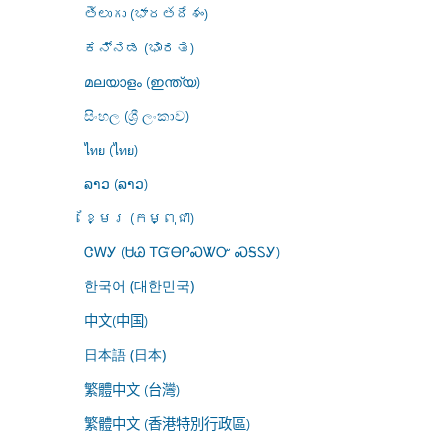
తెలుగు (భారతదేశం)
ಕನ್ನಡ (ಭಾರತ)
മലയാളം (ഇന്ത്യ)
සිංහල (ශ්‍රී ලංකාව)
ไทย (ไทย)
ລາວ (ລາວ)
ខ្មែរ (កម្ពុជា)
ᏣᎳᎩ (ᏌᏊ ᎢᏳᎾᎵᏍᏔᏅ ᏍᎦᏚᎩ)
한국어 (대한민국)
中文(中国)
日本語 (日本)
繁體中文 (台灣)
繁體中文 (香港特別行政區)