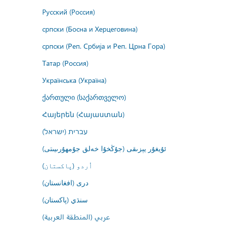
Русский (Россия)
српски (Босна и Херцеговина)
српски (Реп. Србија и Реп. Црна Гора)
Татар (Россия)
Українська (Україна)
ქართული (საქართველო)
Հայերեն (Հայաստան)
עברית (ישראל)
ئۇيغۇر يېزىقى (جۇڭخۇا خەلق جۇمھۇرىيىتى)
اُردو (پاکستان)
درى (افغانستان)
سنڌي (پاکستان)
عربي (المنطقة العربية)