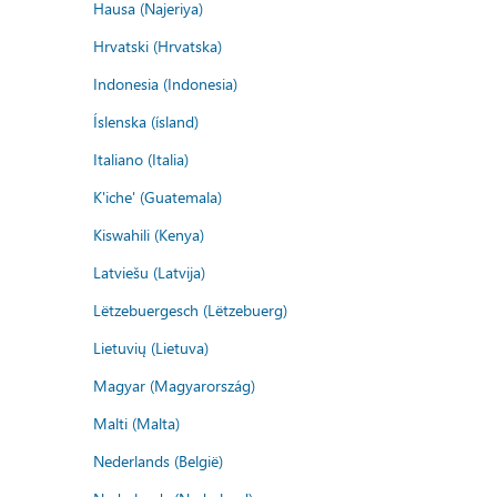
Hausa (Najeriya)
Hrvatski (Hrvatska)
Indonesia (Indonesia)
Íslenska (ísland)
Italiano (Italia)
K'iche' (Guatemala)
Kiswahili (Kenya)
Latviešu (Latvija)
Lëtzebuergesch (Lëtzebuerg)
Lietuvių (Lietuva)
Magyar (Magyarország)
Malti (Malta)
Nederlands (België)