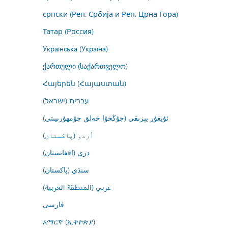
српски (Реп. Србија и Реп. Црна Гора)
Татар (Россия)
Українська (Україна)
ქართული (საქართველო)
Հայերեն (Հայաստան)
עברית (ישראל)
ئۇيغۇر يېزىقى (جۇڭخۇا خەلق جۇمھۇرىيىتى)
اُردو (پاکستان)
درى (افغانستان)
سنڌي (پاکستان)
عربي (المنطقة العربية)
فارسى
አማርኛ (ኢትዮጵያ)