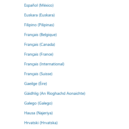
Español (México)
Euskara (Euskara)
Filipino (Pilipinas)
Français (Belgique)
Français (Canada)
Français (France)
Français (International)
Français (Suisse)
Gaeilge (Éire)
Gàidhlig (An Rìoghachd Aonaichte)
Galego (Galego)
Hausa (Najeriya)
Hrvatski (Hrvatska)