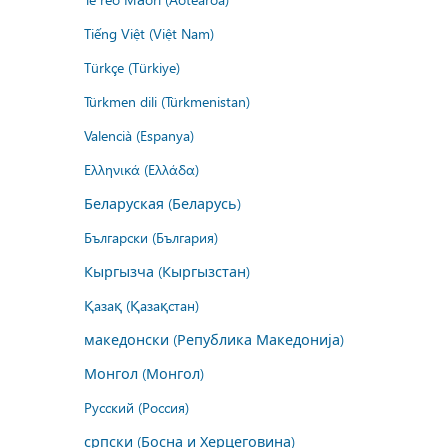
Tiếng Việt (Việt Nam)
Türkçe (Türkiye)
Türkmen dili (Türkmenistan)
Valencià (Espanya)
Ελληνικά (Ελλάδα)
Беларуская (Беларусь)
Български (България)
Кыргызча (Кыргызстан)
Қазақ (Қазақстан)
македонски (Република Македонија)
Монгол (Монгол)
Русский (Россия)
српски (Босна и Херцеговина)