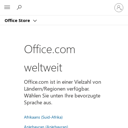
Bei
Microsoft
Ihrem
Konto
Office Store
anmeld
Office.com
weltweit
Office.com ist in einer Vielzahl von
Ländern/Regionen verfügbar.
Wählen Sie unten Ihre bevorzugte
Sprache aus.
Afrikaans (Suid-Afrika)
Azərbaycan (Azərbaycan)