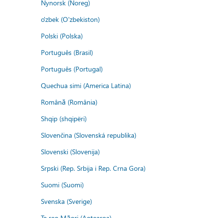
Nynorsk (Noreg)
o'zbek (O'zbekiston)
Polski (Polska)
Português (Brasil)
Português (Portugal)
Quechua simi (America Latina)
Română (România)
Shqip (shqipëri)
Slovenčina (Slovenská republika)
Slovenski (Slovenija)
Srpski (Rep. Srbija i Rep. Crna Gora)
Suomi (Suomi)
Svenska (Sverige)
Te reo Māori (Aotearoa)