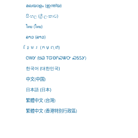
മലയാളം (ഇന്ത്യ)
සිංහල (ශ්‍රී ලංකාව)
ไทย (ไทย)
ລາວ (ລາວ)
ខ្មែរ (កម្ពុជា)
ᏣᎳᎩ (ᏌᏊ ᎢᏳᎾᎵᏍᏔᏅ ᏍᎦᏚᎩ)
한국어 (대한민국)
中文(中国)
日本語 (日本)
繁體中文 (台灣)
繁體中文 (香港特別行政區)