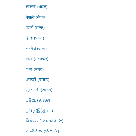
कोंकणी (भारत)
नेपाली (नेपाल)
मराठी (भारत)
हिन्दी (भारत)
অসমীয়া (ভাৰত)
বাংলা (বাংলাদেশ)
বাংলা (ভারত)
ਪੰਜਾਬੀ (ਭਾਰਤ)
ગુજરાતી (ભારત)
ଓଡ଼ିଆ (ଭାରତ)
தமிழ் (இந்தியா)
తెలుగు (భారతదేశం)
ಕನ್ನಡ (ಭಾರತ)