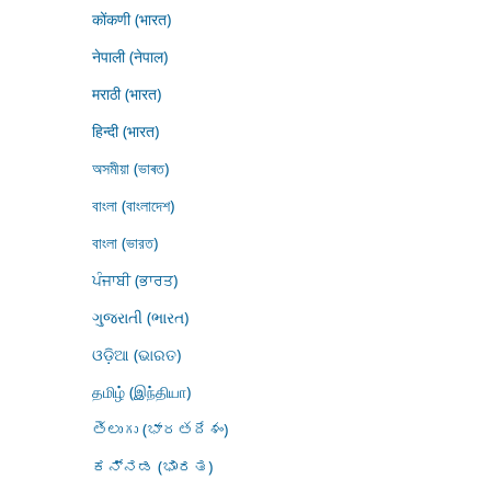
कोंकणी (भारत)
नेपाली (नेपाल)
मराठी (भारत)
हिन्दी (भारत)
অসমীয়া (ভাৰত)
বাংলা (বাংলাদেশ)
বাংলা (ভারত)
ਪੰਜਾਬੀ (ਭਾਰਤ)
ગુજરાતી (ભારત)
ଓଡ଼ିଆ (ଭାରତ)
தமிழ் (இந்தியா)
తెలుగు (భారతదేశం)
ಕನ್ನಡ (ಭಾರತ)