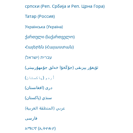
српски (Реп. Србија и Реп. Црна Гора)
Татар (Россия)
Українська (Україна)
ქართული (საქართველო)
Հայերեն (Հայաստան)
עברית (ישראל)
ئۇيغۇر يېزىقى (جۇڭخۇا خەلق جۇمھۇرىيىتى)
اُردو (پاکستان)
درى (افغانستان)
سنڌي (پاکستان)
عربي (المنطقة العربية)
فارسى
አማርኛ (ኢትዮጵያ)