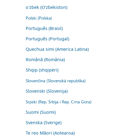
o'zbek (O'zbekiston)
Polski (Polska)
Português (Brasil)
Português (Portugal)
Quechua simi (America Latina)
Română (România)
Shqip (shqipëri)
Slovenčina (Slovenská republika)
Slovenski (Slovenija)
Srpski (Rep. Srbija i Rep. Crna Gora)
Suomi (Suomi)
Svenska (Sverige)
Te reo Māori (Aotearoa)