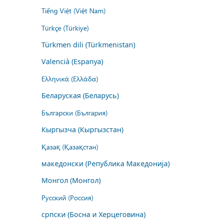
Tiếng Việt (Việt Nam)
Türkçe (Türkiye)
Türkmen dili (Türkmenistan)
Valencià (Espanya)
Ελληνικά (Ελλάδα)
Беларуская (Беларусь)
Български (България)
Кыргызча (Кыргызстан)
Қазақ (Қазақстан)
македонски (Република Македонија)
Монгол (Монгол)
Русский (Россия)
српски (Босна и Херцеговина)