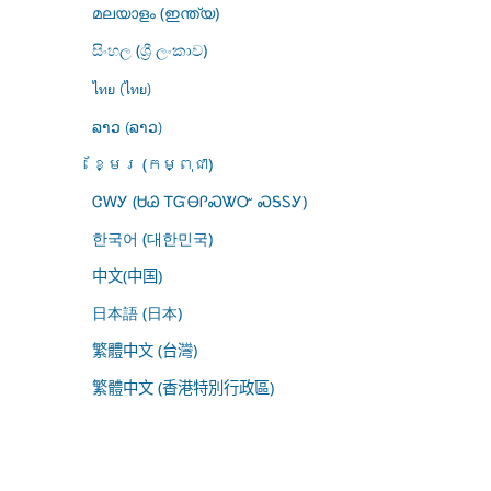
മലയാളം (ഇന്ത്യ)
සිංහල (ශ්‍රී ලංකාව)
ไทย (ไทย)
ລາວ (ລາວ)
ខ្មែរ (កម្ពុជា)
ᏣᎳᎩ (ᏌᏊ ᎢᏳᎾᎵᏍᏔᏅ ᏍᎦᏚᎩ)
한국어 (대한민국)
中文(中国)
日本語 (日本)
繁體中文 (台灣)
繁體中文 (香港特別行政區)