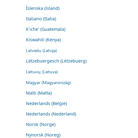
Íslenska (ísland)
Italiano (Italia)
K'iche' (Guatemala)
Kiswahili (Kenya)
Latviešu (Latvija)
Lëtzebuergesch (Lëtzebuerg)
Lietuvių (Lietuva)
Magyar (Magyarország)
Malti (Malta)
Nederlands (België)
Nederlands (Nederland)
Norsk (Norge)
Nynorsk (Noreg)