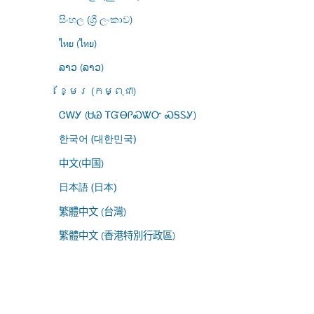
සිංහල (ශ්‍රී ලංකාව)
ไทย (ไทย)
ລາວ (ລາວ)
ខ្មែរ (កម្ពុជា)
ᏣᎳᎩ (ᏌᏊ ᎢᏳᎾᎵᏍᏔᏅ ᏍᎦᏚᎩ)
한국어 (대한민국)
中文(中国)
日本語 (日本)
繁體中文 (台灣)
繁體中文 (香港特別行政區)