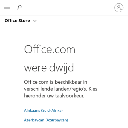
Meld
Microsoft
je
aan
Office Store
bij
je
account
Office.com
wereldwijd
Office.com is beschikbaar in
verschillende landen/regio's. Kies
hieronder uw taalvoorkeur.
Afrikaans (Suid-Afrika)
Azərbaycan (Azərbaycan)