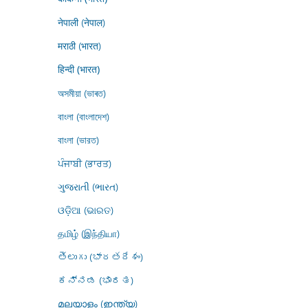
नेपाली (नेपाल)
मराठी (भारत)
हिन्दी (भारत)
অসমীয়া (ভাৰত)
বাংলা (বাংলাদেশ)
বাংলা (ভারত)
ਪੰਜਾਬੀ (ਭਾਰਤ)
ગુજરાતી (ભારત)
ଓଡ଼ିଆ (ଭାରତ)
தமிழ் (இந்தியா)
తెలుగు (భారతదేశం)
ಕನ್ನಡ (ಭಾರತ)
മലയാളം (ഇന്ത്യ)