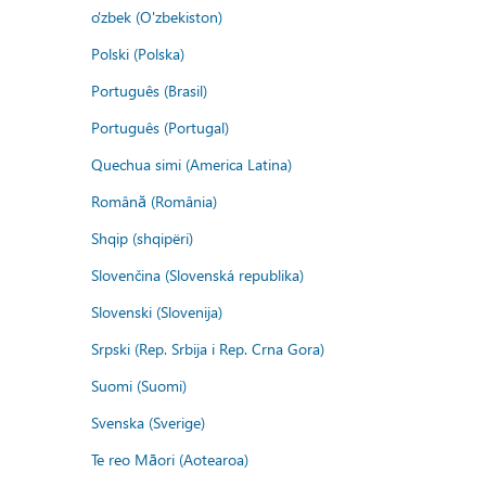
o'zbek (O'zbekiston)
Polski (Polska)
Português (Brasil)
Português (Portugal)
Quechua simi (America Latina)
Română (România)
Shqip (shqipëri)
Slovenčina (Slovenská republika)
Slovenski (Slovenija)
Srpski (Rep. Srbija i Rep. Crna Gora)
Suomi (Suomi)
Svenska (Sverige)
Te reo Māori (Aotearoa)