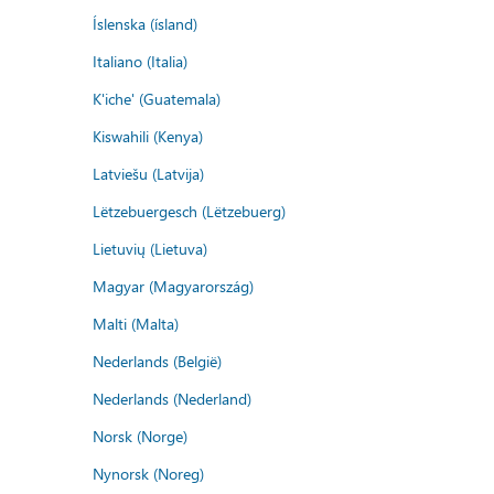
Íslenska (ísland)
Italiano (Italia)
K'iche' (Guatemala)
Kiswahili (Kenya)
Latviešu (Latvija)
Lëtzebuergesch (Lëtzebuerg)
Lietuvių (Lietuva)
Magyar (Magyarország)
Malti (Malta)
Nederlands (België)
Nederlands (Nederland)
Norsk (Norge)
Nynorsk (Noreg)