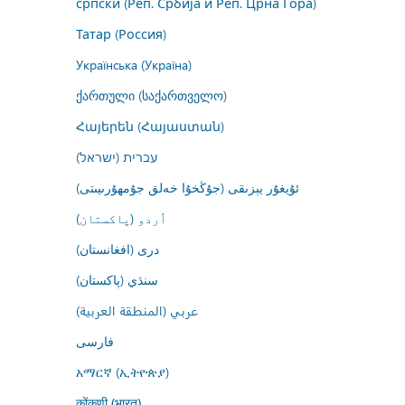
српски (Реп. Србија и Реп. Црна Гора)
Татар (Россия)
Українська (Україна)
ქართული (საქართველო)
Հայերեն (Հայաստան)
עברית (ישראל)
ئۇيغۇر يېزىقى (جۇڭخۇا خەلق جۇمھۇرىيىتى)
اُردو (پاکستان)
درى (افغانستان)
سنڌي (پاکستان)
عربي (المنطقة العربية)
فارسى
አማርኛ (ኢትዮጵያ)
कोंकणी (भारत)