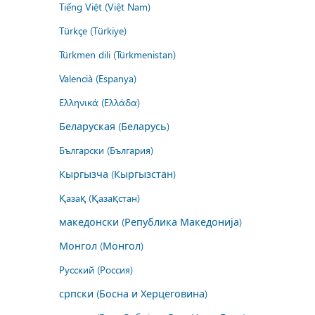
Tiếng Việt (Việt Nam)
Türkçe (Türkiye)
Türkmen dili (Türkmenistan)
Valencià (Espanya)
Ελληνικά (Ελλάδα)
Беларуская (Беларусь)
Български (България)
Кыргызча (Кыргызстан)
Қазақ (Қазақстан)
македонски (Република Македонија)
Монгол (Монгол)
Русский (Россия)
српски (Босна и Херцеговина)