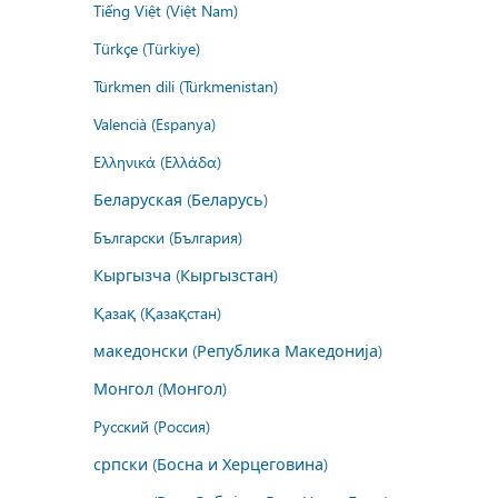
Tiếng Việt (Việt Nam)
Türkçe (Türkiye)
Türkmen dili (Türkmenistan)
Valencià (Espanya)
Ελληνικά (Ελλάδα)
Беларуская (Беларусь)
Български (България)
Кыргызча (Кыргызстан)
Қазақ (Қазақстан)
македонски (Република Македонија)
Монгол (Монгол)
Русский (Россия)
српски (Босна и Херцеговина)