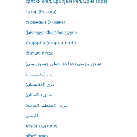
српски (Реп. Србија и Реп. Црна Гора)
Татар (Россия)
Українська (Україна)
ქართული (საქართველო)
Հայերեն (Հայաստան)
עברית (ישראל)
ئۇيغۇر يېزىقى (جۇڭخۇا خەلق جۇمھۇرىيىتى)
اُردو (پاکستان)
درى (افغانستان)
سنڌي (پاکستان)
عربي (المنطقة العربية)
فارسى
አማርኛ (ኢትዮጵያ)
कोंकणी (भारत)