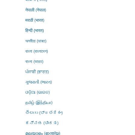
नेपाली (नेपाल)
मराठी (भारत)
हिन्दी (भारत)
অসমীয়া (ভাৰত)
বাংলা (বাংলাদেশ)
বাংলা (ভারত)
ਪੰਜਾਬੀ (ਭਾਰਤ)
ગુજરાતી (ભારત)
ଓଡ଼ିଆ (ଭାରତ)
தமிழ் (இந்தியா)
తెలుగు (భారతదేశం)
ಕನ್ನಡ (ಭಾರತ)
മലയാളം (ഇന്ത്യ)