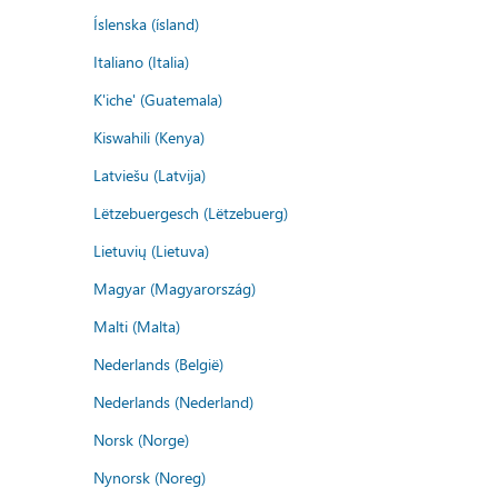
Íslenska (ísland)
Italiano (Italia)
K'iche' (Guatemala)
Kiswahili (Kenya)
Latviešu (Latvija)
Lëtzebuergesch (Lëtzebuerg)
Lietuvių (Lietuva)
Magyar (Magyarország)
Malti (Malta)
Nederlands (België)
Nederlands (Nederland)
Norsk (Norge)
Nynorsk (Noreg)