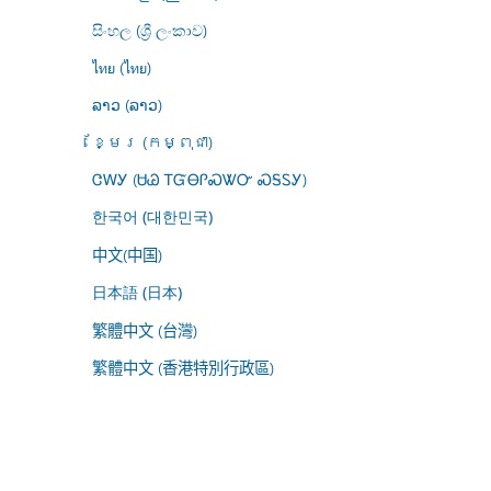
සිංහල (ශ්‍රී ලංකාව)
ไทย (ไทย)
ລາວ (ລາວ)
ខ្មែរ (កម្ពុជា)
ᏣᎳᎩ (ᏌᏊ ᎢᏳᎾᎵᏍᏔᏅ ᏍᎦᏚᎩ)
한국어 (대한민국)
中文(中国)
日本語 (日本)
繁體中文 (台灣)
繁體中文 (香港特別行政區)