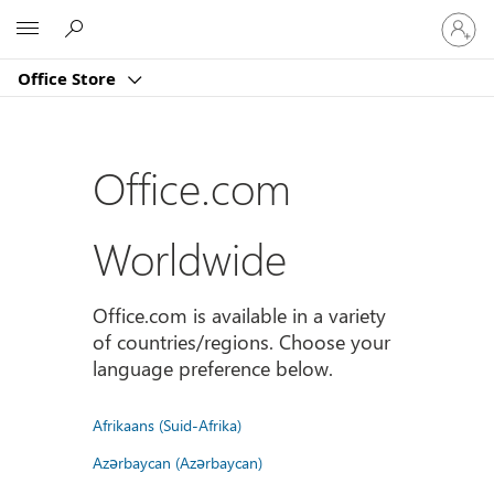
Sign
Microsoft
in
to
Office Store
your
account
Office.com
Worldwide
Office.com is available in a variety
of countries/regions. Choose your
language preference below.
Afrikaans (Suid-Afrika)
Azərbaycan (Azərbaycan)