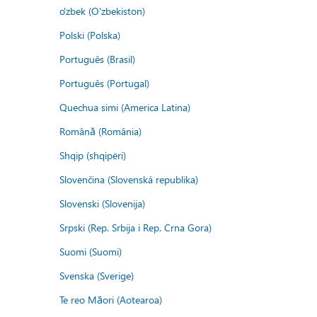
o'zbek (O'zbekiston)
Polski (Polska)
Português (Brasil)
Português (Portugal)
Quechua simi (America Latina)
Română (România)
Shqip (shqipëri)
Slovenčina (Slovenská republika)
Slovenski (Slovenija)
Srpski (Rep. Srbija i Rep. Crna Gora)
Suomi (Suomi)
Svenska (Sverige)
Te reo Māori (Aotearoa)