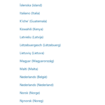
Íslenska (ísland)
Italiano (Italia)
K'iche' (Guatemala)
Kiswahili (Kenya)
Latviešu (Latvija)
Lëtzebuergesch (Lëtzebuerg)
Lietuvių (Lietuva)
Magyar (Magyarország)
Malti (Malta)
Nederlands (België)
Nederlands (Nederland)
Norsk (Norge)
Nynorsk (Noreg)