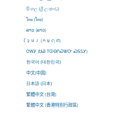
සිංහල (ශ්‍රී ලංකාව)
ไทย (ไทย)
ລາວ (ລາວ)
ខ្មែរ (កម្ពុជា)
ᏣᎳᎩ (ᏌᏊ ᎢᏳᎾᎵᏍᏔᏅ ᏍᎦᏚᎩ)
한국어 (대한민국)
中文(中国)
日本語 (日本)
繁體中文 (台灣)
繁體中文 (香港特別行政區)