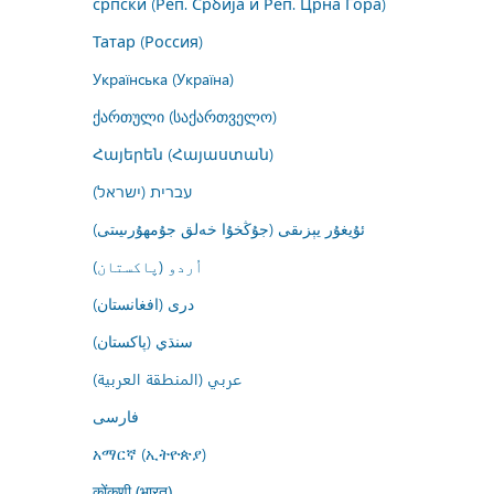
српски (Реп. Србија и Реп. Црна Гора)
Татар (Россия)
Українська (Україна)
ქართული (საქართველო)
Հայերեն (Հայաստան)
עברית (ישראל)
ئۇيغۇر يېزىقى (جۇڭخۇا خەلق جۇمھۇرىيىتى)
اُردو (پاکستان)
درى (افغانستان)
سنڌي (پاکستان)
عربي (المنطقة العربية)
فارسى
አማርኛ (ኢትዮጵያ)
कोंकणी (भारत)