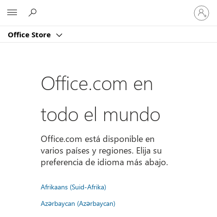
Iniciar
Microsoft
sesión
en
Office Store
tu
cuenta
Office.com en
todo el mundo
Office.com está disponible en
varios países y regiones. Elija su
preferencia de idioma más abajo.
Afrikaans (Suid-Afrika)
Azərbaycan (Azərbaycan)