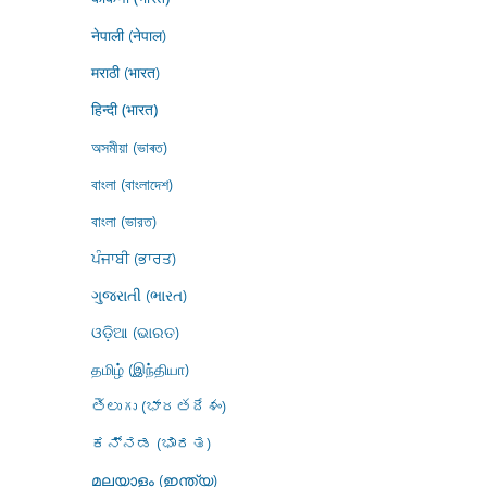
नेपाली (नेपाल)
मराठी (भारत)
हिन्दी (भारत)
অসমীয়া (ভাৰত)
বাংলা (বাংলাদেশ)
বাংলা (ভারত)
ਪੰਜਾਬੀ (ਭਾਰਤ)
ગુજરાતી (ભારત)
ଓଡ଼ିଆ (ଭାରତ)
தமிழ் (இந்தியா)
తెలుగు (భారతదేశం)
ಕನ್ನಡ (ಭಾರತ)
മലയാളം (ഇന്ത്യ)