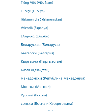
Tiếng Việt (Việt Nam)
Türkçe (Türkiye)
Türkmen dili (Türkmenistan)
Valencià (Espanya)
Ελληνικά (Ελλάδα)
Беларуская (Беларусь)
Български (България)
Кыргызча (Кыргызстан)
Қазақ (Қазақстан)
македонски (Република Македонија)
Монгол (Монгол)
Русский (Россия)
српски (Босна и Херцеговина)