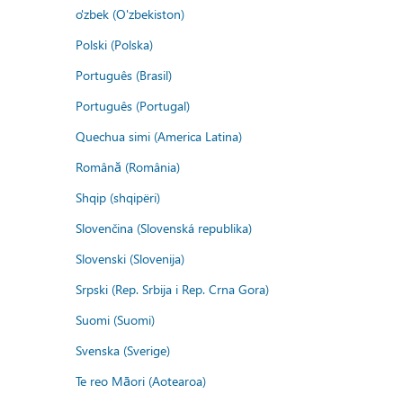
o'zbek (O'zbekiston)
Polski (Polska)
Português (Brasil)
Português (Portugal)
Quechua simi (America Latina)
Română (România)
Shqip (shqipëri)
Slovenčina (Slovenská republika)
Slovenski (Slovenija)
Srpski (Rep. Srbija i Rep. Crna Gora)
Suomi (Suomi)
Svenska (Sverige)
Te reo Māori (Aotearoa)