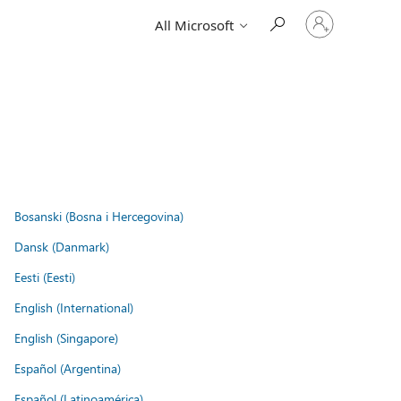
Sign
All Microsoft
in
to
your
account
Bosanski (Bosna i Hercegovina)
Dansk (Danmark)
Eesti (Eesti)
English (International)
English (Singapore)
Español (Argentina)
Español (Latinoamérica)