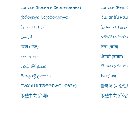
српски (Босна и Херцеговина)
српски (Реп. 
ქართული (საქართველო)
Հայերեն (Հ
درى (افغانستان)
اُردو (پاکستان)
فارسى
አማርኛ (ኢትዮጵያ
मराठी (भारत)
हिन्दी (भारत)
বাংলা (ভারত)
ਪੰਜਾਬੀ (ਭਾਰਤ)
தமிழ் (இந்தியா)
తెలుగు (భారతద
සිංහල (ශ්‍රී ලංකාව)
ไทย (ไทย)
ᏣᎳᎩ (ᏌᏊ ᎢᏳᎾᎵᏍᏔᏅ ᏍᎦᏚᎩ)
한국어 (대한민
繁體中文 (台灣)
繁體中文 (香港