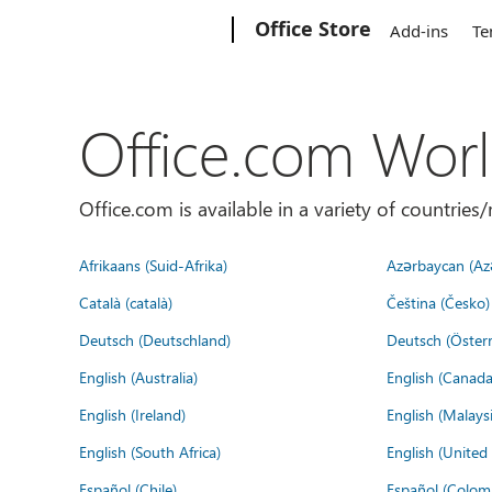
Microsoft
Office Store
Add-ins
Te
Office.com Wor
Office.com is available in a variety of countri
Afrikaans (Suid-Afrika)
Azərbaycan (Az
Català (català)
Čeština (Česko)
Deutsch (Deutschland)
Deutsch (Österr
English (Australia)
English (Canada
English (Ireland)
English (Malaysi
English (South Africa)
English (Unite
Español (Chile)
Español (Colom