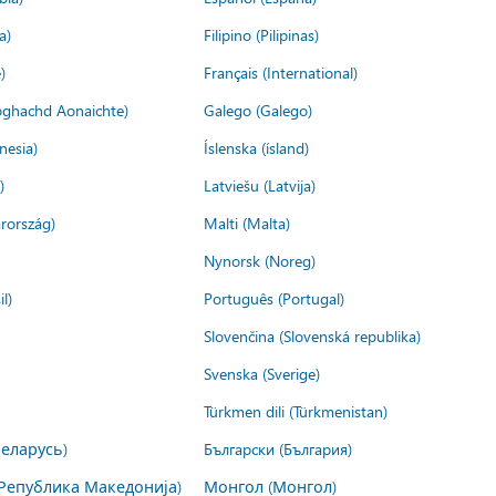
a)
Filipino (Pilipinas)
)
Français (International)
ìoghachd Aonaichte)
Galego (Galego)
nesia)
Íslenska (ísland)
)
Latviešu (Latvija)
rország)
Malti (Malta)
Nynorsk (Noreg)
l)
Português (Portugal)
Slovenčina (Slovenská republika)
Svenska (Sverige)
Türkmen dili (Türkmenistan)
Беларусь)
Български (България)
Република Македонија)
Монгол (Монгол)