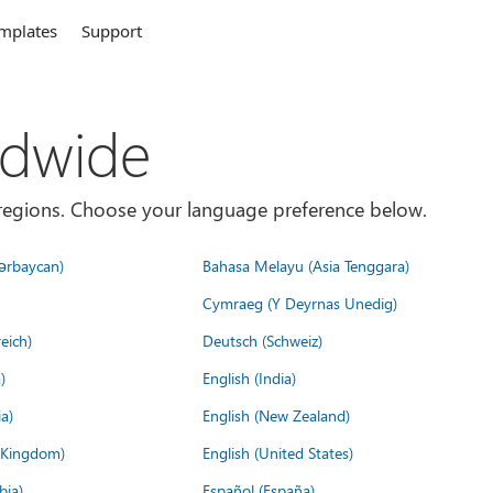
mplates
Support
ldwide
es/regions. Choose your language preference below.
ərbaycan)
Bahasa Melayu (Asia Tenggara)
Cymraeg (Y Deyrnas Unedig)
eich)
Deutsch (Schweiz)
)
English (India)
a)
English (New Zealand)
d Kingdom)
English (United States)
bia)
Español (España)