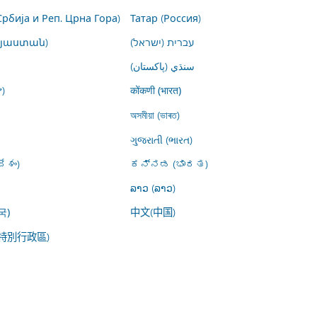
Србија и Реп. Црна Гора)
Татар (Россия)
այաստան)
עברית (ישראל)
سنڌي (پاکستان)
)
कोंकणी (भारत)
অসমীয়া (ভাৰত)
ગુજરાતી (ભારત)
ేశం)
ಕನ್ನಡ (ಭಾರತ)
ລາວ (ລາວ)
中文(中国)
국)
特別行政區)