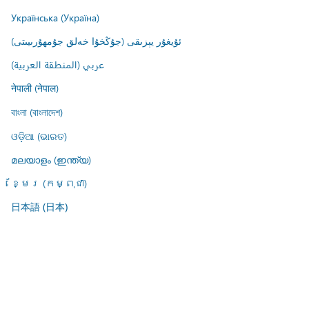
Українська (Україна)
ئۇيغۇر يېزىقى (جۇڭخۇا خەلق جۇمھۇرىيىتى)
عربي (المنطقة العربية)
नेपाली (नेपाल)
বাংলা (বাংলাদেশ)
ଓଡ଼ିଆ (ଭାରତ)
മലയാളം (ഇന്ത്യ)
ខ្មែរ (កម្ពុជា)
日本語 (日本)