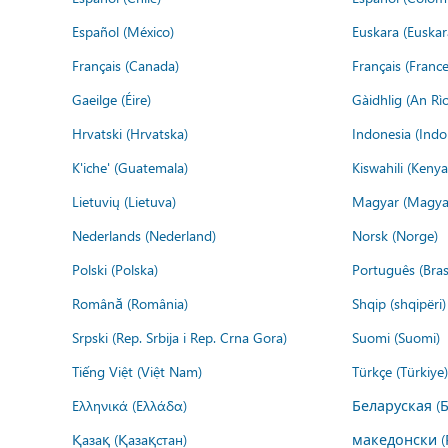
Español (México)
Euskara (Euskar
Français (Canada)
Français (France
Gaeilge (Éire)
Gàidhlig (An R
Hrvatski (Hrvatska)
Indonesia (Indo
K'iche' (Guatemala)
Kiswahili (Kenya
Lietuvių (Lietuva)
Magyar (Magya
Nederlands (Nederland)
Norsk (Norge)
Polski (Polska)
Português (Brasi
Română (România)
Shqip (shqipëri)
Srpski (Rep. Srbija i Rep. Crna Gora)
Suomi (Suomi)
Tiếng Việt (Việt Nam)
Türkçe (Türkiye)
Ελληνικά (Ελλάδα)
Беларуская (
Қазақ (Қазақстан)
македонски (