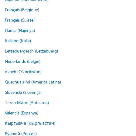
Français (Belgique)
Français (Suisse)
Hausa (Najeriya)
Italiano (Italia)
Lëtzebuergesch (Lëtzebuerg)
Nederlands (België)
o'zbek (O'zbekiston)
Quechua simi (America Latina)
Slovenski (Slovenija)
Te reo Māori (Aotearoa)
Valencià (Espanya)
Кыргызча (Кыргызстан)
Русский (Россия)