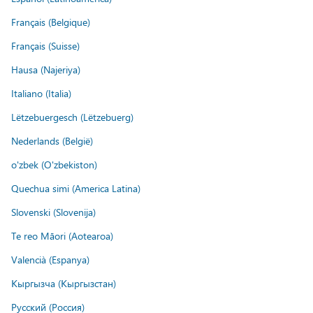
Français (Belgique)
Français (Suisse)
Hausa (Najeriya)
Italiano (Italia)
Lëtzebuergesch (Lëtzebuerg)
Nederlands (België)
o'zbek (O'zbekiston)
Quechua simi (America Latina)
Slovenski (Slovenija)
Te reo Māori (Aotearoa)
Valencià (Espanya)
Кыргызча (Кыргызстан)
Русский (Россия)