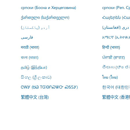
српски (Босна и Херцеговина)
српски (Реп. С
ქართული (საქართველო)
Հայերեն (Հ
درى (افغانستان)
اُردو (پاکستان)
فارسى
አማርኛ (ኢትዮጵያ
मराठी (भारत)
हिन्दी (भारत)
বাংলা (ভারত)
ਪੰਜਾਬੀ (ਭਾਰਤ)
தமிழ் (இந்தியா)
తెలుగు (భారతద
සිංහල (ශ්‍රී ලංකාව)
ไทย (ไทย)
ᏣᎳᎩ (ᏌᏊ ᎢᏳᎾᎵᏍᏔᏅ ᏍᎦᏚᎩ)
한국어 (대한민
繁體中文 (台灣)
繁體中文 (香港