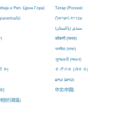
рбија и Реп. Црна Гора)
Татар (Россия)
այաստան)
עברית (ישראל)
سنڌي (پاکستان)
)
कोंकणी (भारत)
অসমীয়া (ভাৰত)
ગુજરાતી (ભારત)
ేశం)
ಕನ್ನಡ (ಭಾರತ)
ລາວ (ລາວ)
中文(中国)
국)
特別行政區)