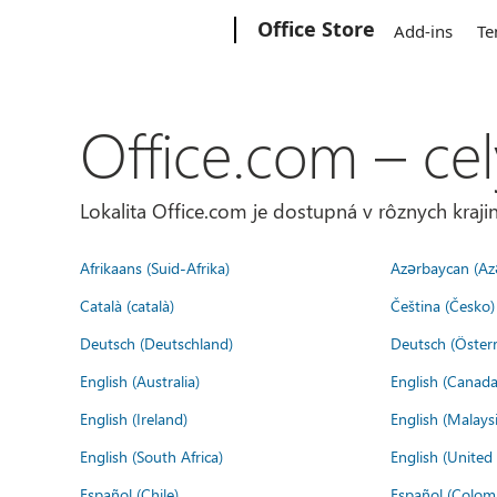
Microsoft
Office Store
Add-ins
Te
Office.com – cel
Lokalita Office.com je dostupná v rôznych krajin
Afrikaans (Suid-Afrika)
Azərbaycan (Az
Català (català)
Čeština (Česko)
Deutsch (Deutschland)
Deutsch (Österr
English (Australia)
English (Canada
English (Ireland)
English (Malaysi
English (South Africa)
English (Unite
Español (Chile)
Español (Colom