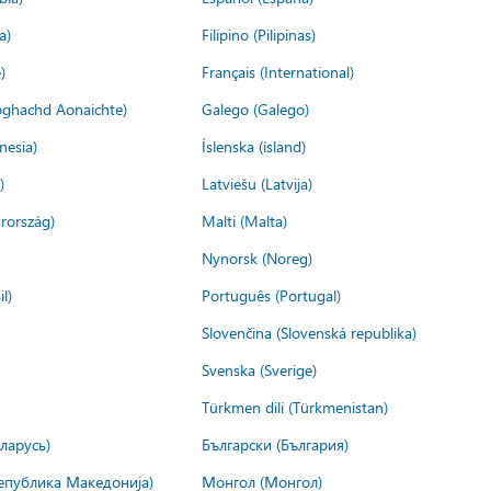
a)
Filipino (Pilipinas)
)
Français (International)
ìoghachd Aonaichte)
Galego (Galego)
nesia)
Íslenska (ísland)
)
Latviešu (Latvija)
rország)
Malti (Malta)
Nynorsk (Noreg)
l)
Português (Portugal)
Slovenčina (Slovenská republika)
Svenska (Sverige)
Türkmen dili (Türkmenistan)
ларусь)
Български (България)
епублика Македонија)
Монгол (Монгол)