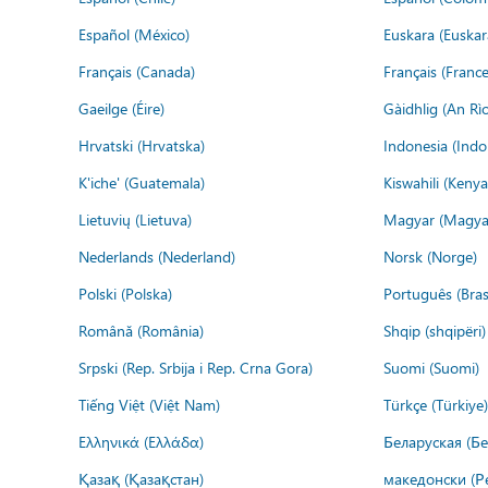
Español (México)
Euskara (Euskar
Français (Canada)
Français (France
Gaeilge (Éire)
Gàidhlig (An R
Hrvatski (Hrvatska)
Indonesia (Indo
K'iche' (Guatemala)
Kiswahili (Kenya
Lietuvių (Lietuva)
Magyar (Magya
Nederlands (Nederland)
Norsk (Norge)
Polski (Polska)
Português (Brasi
Română (România)
Shqip (shqipëri)
Srpski (Rep. Srbija i Rep. Crna Gora)
Suomi (Suomi)
Tiếng Việt (Việt Nam)
Türkçe (Türkiye)
Ελληνικά (Ελλάδα)
Беларуская (Бе
Қазақ (Қазақстан)
македонски (Р