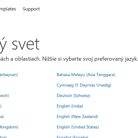
mplates
Support
ý svet
ách a oblastiach. Nižšie si vyberte svoj preferovaný jazyk
ərbaycan)
Bahasa Melayu (Asia Tenggara)
Cymraeg (Y Deyrnas Unedig)
eich)
Deutsch (Schweiz)
)
English (India)
a)
English (New Zealand)
d Kingdom)
English (United States)
bia)
Español (España)