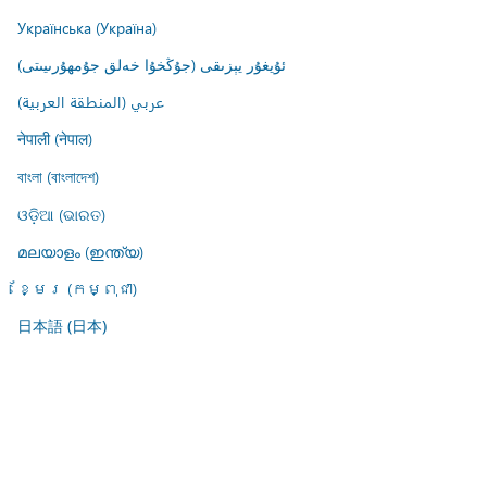
Українська (Україна)
ئۇيغۇر يېزىقى (جۇڭخۇا خەلق جۇمھۇرىيىتى)
عربي (المنطقة العربية)
नेपाली (नेपाल)
বাংলা (বাংলাদেশ)
ଓଡ଼ିଆ (ଭାରତ)
മലയാളം (ഇന്ത്യ)
ខ្មែរ (កម្ពុជា)
日本語 (日本)