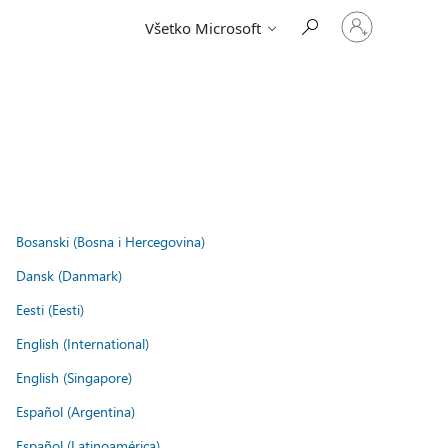
Prihláste
Všetko Microsoft
sa
k
svojmu
kontu
.
Bosanski (Bosna i Hercegovina)
Dansk (Danmark)
Eesti (Eesti)
English (International)
English (Singapore)
Español (Argentina)
Español (Latinoamérica)