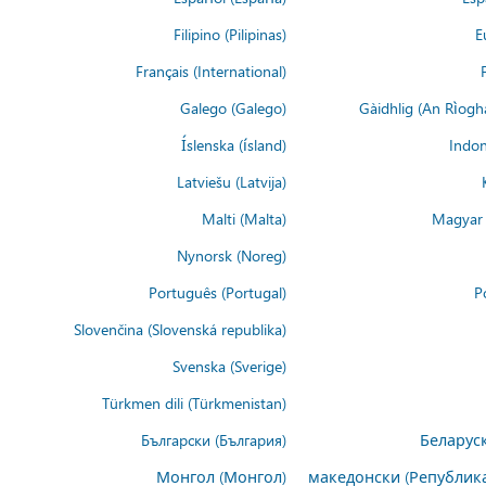
Filipino (Pilipinas)
E
Français (International)
Galego (Galego)
Gàidhlig (An Rìogh
Íslenska (ísland)
Indon
Latviešu (Latvija)
Malti (Malta)
Magyar 
Nynorsk (Noreg)
Português (Portugal)
P
Slovenčina (Slovenská republika)
Svenska (Sverige)
Türkmen dili (Türkmenistan)
Български (България)
Беларуск
Монгол (Монгол)
македонски (Републик