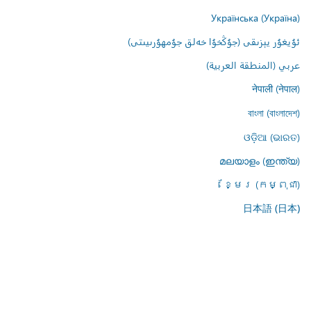
Українська (Україна)
ئۇيغۇر يېزىقى (جۇڭخۇا خەلق جۇمھۇرىيىتى)
عربي (المنطقة العربية)
नेपाली (नेपाल)
বাংলা (বাংলাদেশ)
ଓଡ଼ିଆ (ଭାରତ)
മലയാളം (ഇന്ത്യ)
ខ្មែរ (កម្ពុជា)
日本語 (日本)