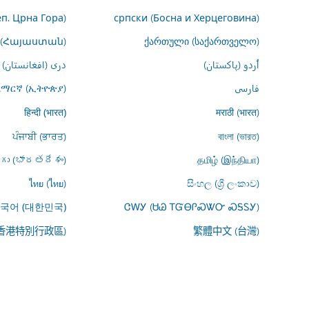
еп. Црна Гора)
српски (Босна и Херцеговина)
 (Հայաստան)
ქართული (საქართველო)
اُردو (پاکستان)
درى (افغانستان)
فارسى
አማርኛ (ኢትዮጵያ)
मराठी (भारत)
हिन्दी (भारत)
ਪੰਜਾਬੀ (ਭਾਰਤ)
বাংলা (ভারত)
ుగు (భారతదేశం)
தமிழ் (இந்தியா)
ไทย (ไทย)
සිංහල (ශ්‍රී ලංකාව)
ᏣᎳᎩ (ᏌᏊ ᎢᏳᎾᎵᏍᏔᏅ ᏍᎦᏚᎩ)
국어 (대한민국)
(香港特別行政區)
繁體中文 (台灣)