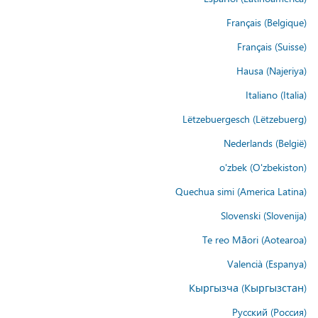
Français (Belgique)
Français (Suisse)
Hausa (Najeriya)
Italiano (Italia)
Lëtzebuergesch (Lëtzebuerg)
Nederlands (België)
o'zbek (O'zbekiston)
Quechua simi (America Latina)
Slovenski (Slovenija)
Te reo Māori (Aotearoa)
Valencià (Espanya)
Кыргызча (Кыргызстан)
Русский (Россия)