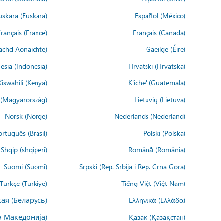
uskara (Euskara)
Español (México)
Français (France)
Français (Canada)
achd Aonaichte)
Gaeilge (Éire)
esia (Indonesia)
Hrvatski (Hrvatska)
Kiswahili (Kenya)
K'iche' (Guatemala)
(Magyarország)
Lietuvių (Lietuva)
Norsk (Norge)
Nederlands (Nederland)
ortuguês (Brasil)
Polski (Polska)
Shqip (shqipëri)
Română (România)
Suomi (Suomi)
Srpski (Rep. Srbija i Rep. Crna Gora)
Türkçe (Türkiye)
Tiếng Việt (Việt Nam)
ая (Беларусь)
Ελληνικά (Ελλάδα)
а Македонија)
Қазақ (Қазақстан)