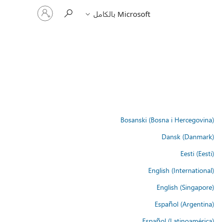
تسجيل
Microsoft بالكامل
الدخول
إلى
حسابك
Bosanski (Bosna i Hercegovina)
Dansk (Danmark)
Eesti (Eesti)
English (International)
English (Singapore)
Español (Argentina)
Español (Latinoamérica)