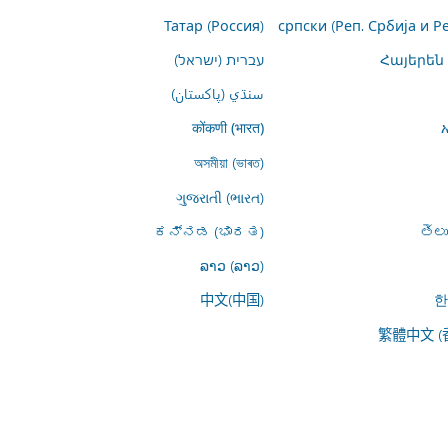
Татар (Россия)
српски (Реп. Србија и Р
Հայերեն
עברית (ישראל)
سنڌي (پاکستان)
कोंकणी (भारत)
অসমীয়া (ভাৰত)
ગુજરાતી (ભારત)
ಕನ್ನಡ (ಭಾರತ)
తెల
ລາວ (ລາວ)
中文(中国)
한
繁體中文 