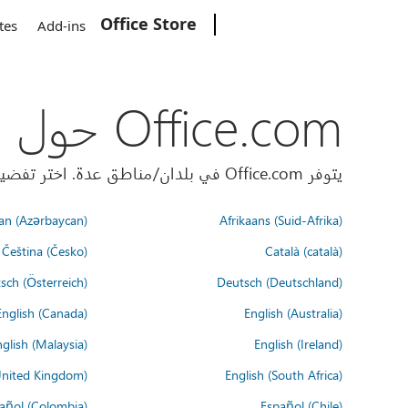
Office Store
Microsoft
tes
Add-ins
Office.com حول العالم
يتوفر Office.com في بلدان/مناطق عدة. اختر تفضيلات اللغة أدناه.
an (Azərbaycan)
Afrikaans (Suid-Afrika)
Čeština (Česko)
Català (català)
sch (Österreich)
Deutsch (Deutschland)
English (Canada)
English (Australia)
glish (Malaysia)
English (Ireland)
United Kingdom)
English (South Africa)
añol (Colombia)
Español (Chile)