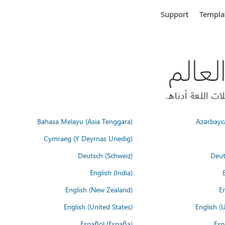
Support
Templa
Bahasa Melayu (Asia Tenggara)
Azərbayc
Cymraeg (Y Deyrnas Unedig)
Deutsch (Schweiz)
Deut
English (India)
English (New Zealand)
En
English (United States)
English (
Español (España)
Esp