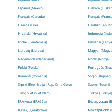
Español (México)
Euskara (Euskar
Français (Canada)
Français (France
Gaeilge (Éire)
Gàidhlig (An R
Hrvatski (Hrvatska)
Indonesia (Indo
K'iche' (Guatemala)
Kiswahili (Kenya
Lietuvių (Lietuva)
Magyar (Magya
Nederlands (Nederland)
Norsk (Norge)
Polski (Polska)
Português (Brasi
Română (România)
Shqip (shqipëri)
Srpski (Rep. Srbija i Rep. Crna Gora)
Suomi (Suomi)
Tiếng Việt (Việt Nam)
Türkçe (Türkiye)
Ελληνικά (Ελλάδα)
Беларуская (
Қазақ (Қазақстан)
македонски (