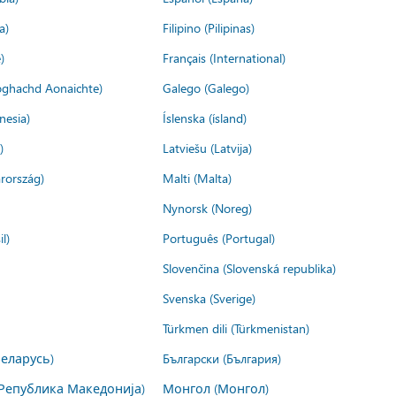
a)
Filipino (Pilipinas)
)
Français (International)
ìoghachd Aonaichte)
Galego (Galego)
nesia)
Íslenska (ísland)
)
Latviešu (Latvija)
rország)
Malti (Malta)
Nynorsk (Noreg)
l)
Português (Portugal)
Slovenčina (Slovenská republika)
Svenska (Sverige)
Türkmen dili (Türkmenistan)
Беларусь)
Български (България)
Република Македонија)
Монгол (Монгол)