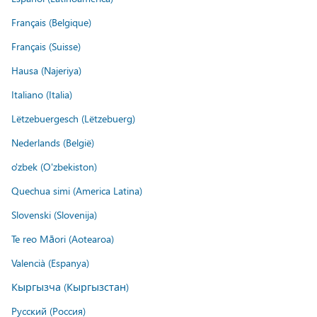
Français (Belgique)
Français (Suisse)
Hausa (Najeriya)
Italiano (Italia)
Lëtzebuergesch (Lëtzebuerg)
Nederlands (België)
o'zbek (O'zbekiston)
Quechua simi (America Latina)
Slovenski (Slovenija)
Te reo Māori (Aotearoa)
Valencià (Espanya)
Кыргызча (Кыргызстан)
Русский (Россия)