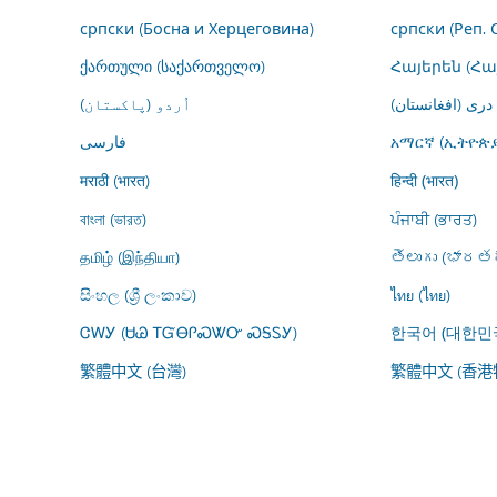
српски (Босна и Херцеговина)
српски (Реп. 
ქართული (საქართველო)
Հայերեն (Հ
درى (افغانستان)
اُردو (پاکستان)
فارسى
አማርኛ (ኢትዮጵያ
मराठी (भारत)
हिन्दी (भारत)
বাংলা (ভারত)
ਪੰਜਾਬੀ (ਭਾਰਤ)
தமிழ் (இந்தியா)
తెలుగు (భారతద
සිංහල (ශ්‍රී ලංකාව)
ไทย (ไทย)
ᏣᎳᎩ (ᏌᏊ ᎢᏳᎾᎵᏍᏔᏅ ᏍᎦᏚᎩ)
한국어 (대한민
繁體中文 (台灣)
繁體中文 (香港