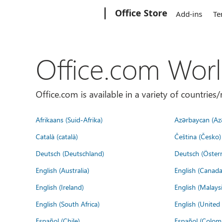
Microsoft
Office Store
Add-ins
Te
Office.com Wor
Office.com is available in a variety of countri
Afrikaans (Suid-Afrika)
Azərbaycan (Az
Català (català)
Čeština (Česko)
Deutsch (Deutschland)
Deutsch (Österr
English (Australia)
English (Canada
English (Ireland)
English (Malaysi
English (South Africa)
English (Unite
Español (Chile)
Español (Colom