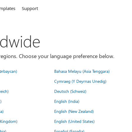
mplates
Support
ldwide
es/regions. Choose your language preference below.
ərbaycan)
Bahasa Melayu (Asia Tenggara)
Cymraeg (Y Deyrnas Unedig)
eich)
Deutsch (Schweiz)
)
English (India)
a)
English (New Zealand)
d Kingdom)
English (United States)
bia)
Español (España)