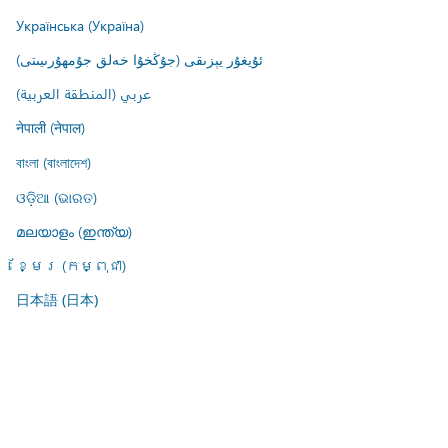
Українська (Україна)
ئۇيغۇر يېزىقى (جۇڭخۇا خەلق جۇمھۇرىيىتى)
عربي (المنطقة العربية)
नेपाली (नेपाल)
বাংলা (বাংলাদেশ)
ଓଡ଼ିଆ (ଭାରତ)
മലയാളം (ഇന്ത്യ)
ខ្មែរ (កម្ពុជា)
日本語 (日本)