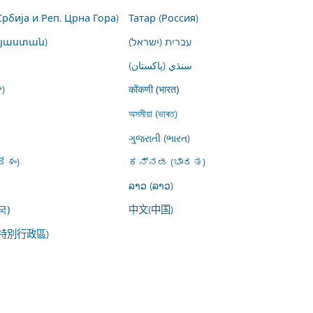
Србија и Реп. Црна Гора)
Татар (Россия)
այաստան)
עברית (ישראל)
سنڌي (پاکستان)
)
कोंकणी (भारत)
অসমীয়া (ভাৰত)
ગુજરાતી (ભારત)
ేశం)
ಕನ್ನಡ (ಭಾರತ)
ລາວ (ລາວ)
中文(中国)
국)
特別行政區)