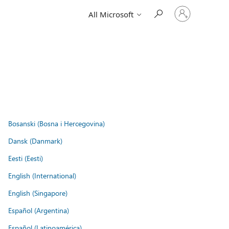
Sign
All Microsoft
in
to
your
account
Bosanski (Bosna i Hercegovina)
Dansk (Danmark)
Eesti (Eesti)
English (International)
English (Singapore)
Español (Argentina)
Español (Latinoamérica)