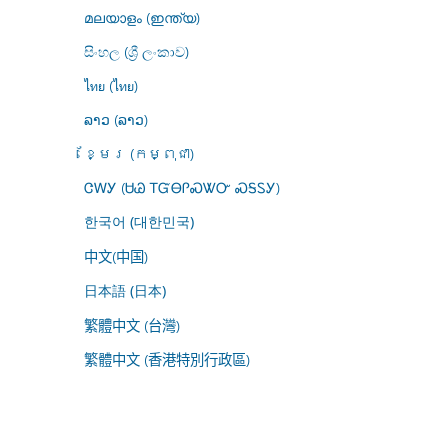
മലയാളം (ഇന്ത്യ)
සිංහල (ශ්‍රී ලංකාව)
ไทย (ไทย)
ລາວ (ລາວ)
ខ្មែរ (កម្ពុជា)
ᏣᎳᎩ (ᏌᏊ ᎢᏳᎾᎵᏍᏔᏅ ᏍᎦᏚᎩ)
한국어 (대한민국)
中文(中国)
日本語 (日本)
繁體中文 (台灣)
繁體中文 (香港特別行政區)