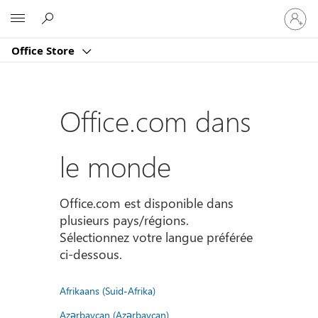
Connect
Microsoft
vous
à
Office Store
votre
compte
Office.com dans
le monde
Office.com est disponible dans
plusieurs pays/régions.
Sélectionnez votre langue préférée
ci-dessous.
Afrikaans (Suid-Afrika)
Azərbaycan (Azərbaycan)