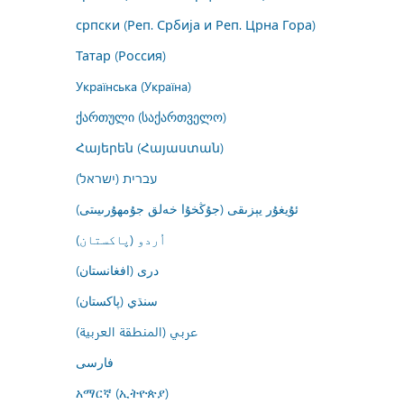
српски (Реп. Србија и Реп. Црна Гора)
Татар (Россия)
Українська (Україна)
ქართული (საქართველო)
Հայերեն (Հայաստան)
עברית (ישראל)
ئۇيغۇر يېزىقى (جۇڭخۇا خەلق جۇمھۇرىيىتى)
اُردو (پاکستان)
درى (افغانستان)
سنڌي (پاکستان)
عربي (المنطقة العربية)
فارسى
አማርኛ (ኢትዮጵያ)