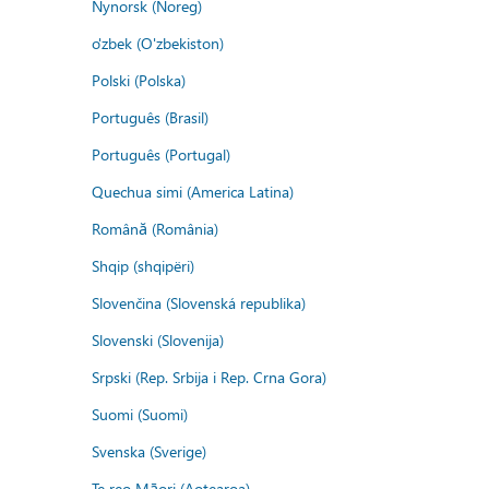
Nynorsk (Noreg)
o'zbek (O'zbekiston)
Polski (Polska)
Português (Brasil)
Português (Portugal)
Quechua simi (America Latina)
Română (România)
Shqip (shqipëri)
Slovenčina (Slovenská republika)
Slovenski (Slovenija)
Srpski (Rep. Srbija i Rep. Crna Gora)
Suomi (Suomi)
Svenska (Sverige)
Te reo Māori (Aotearoa)