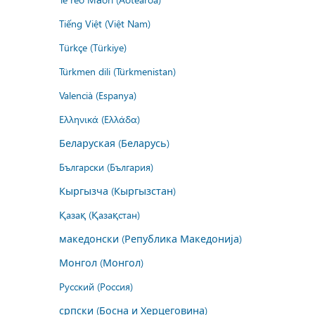
Tiếng Việt (Việt Nam)
Türkçe (Türkiye)
Türkmen dili (Türkmenistan)
Valencià (Espanya)
Ελληνικά (Ελλάδα)
Беларуская (Беларусь)
Български (България)
Кыргызча (Кыргызстан)
Қазақ (Қазақстан)
македонски (Република Македонија)
Монгол (Монгол)
Русский (Россия)
српски (Босна и Херцеговина)