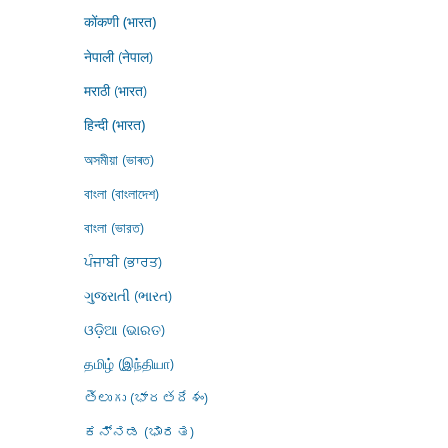
कोंकणी (भारत)
नेपाली (नेपाल)
मराठी (भारत)
हिन्दी (भारत)
অসমীয়া (ভাৰত)
বাংলা (বাংলাদেশ)
বাংলা (ভারত)
ਪੰਜਾਬੀ (ਭਾਰਤ)
ગુજરાતી (ભારત)
ଓଡ଼ିଆ (ଭାରତ)
தமிழ் (இந்தியா)
తెలుగు (భారతదేశం)
ಕನ್ನಡ (ಭಾರತ)