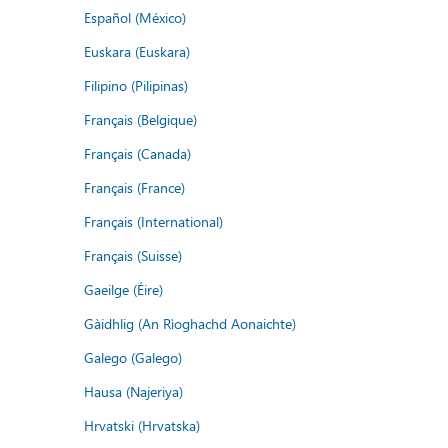
Español (México)
Euskara (Euskara)
Filipino (Pilipinas)
Français (Belgique)
Français (Canada)
Français (France)
Français (International)
Français (Suisse)
Gaeilge (Éire)
Gàidhlig (An Rìoghachd Aonaichte)
Galego (Galego)
Hausa (Najeriya)
Hrvatski (Hrvatska)