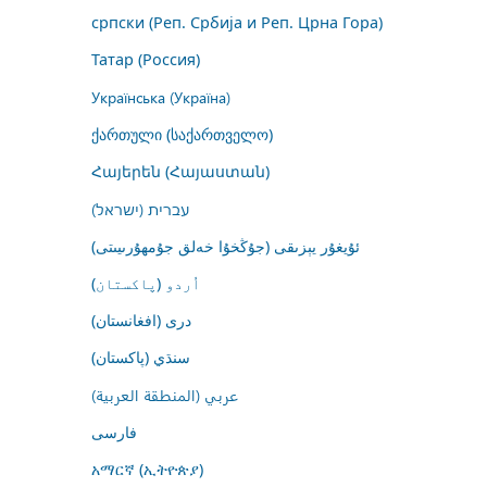
српски (Реп. Србија и Реп. Црна Гора)
Татар (Россия)
Українська (Україна)
ქართული (საქართველო)
Հայերեն (Հայաստան)
עברית (ישראל)
ئۇيغۇر يېزىقى (جۇڭخۇا خەلق جۇمھۇرىيىتى)
اُردو (پاکستان)
درى (افغانستان)
سنڌي (پاکستان)
عربي (المنطقة العربية)
فارسى
አማርኛ (ኢትዮጵያ)