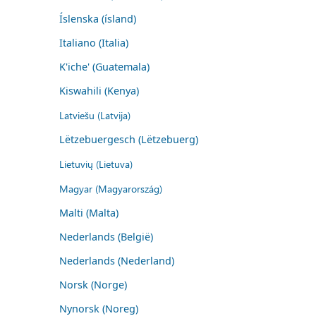
Íslenska (ísland)
Italiano (Italia)
K'iche' (Guatemala)
Kiswahili (Kenya)
Latviešu (Latvija)
Lëtzebuergesch (Lëtzebuerg)
Lietuvių (Lietuva)
Magyar (Magyarország)
Malti (Malta)
Nederlands (België)
Nederlands (Nederland)
Norsk (Norge)
Nynorsk (Noreg)