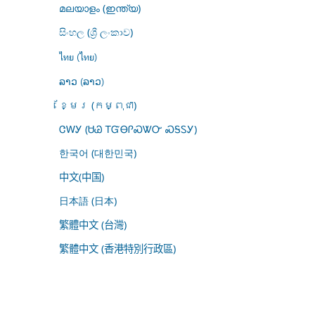
മലയാളം (ഇന്ത്യ)
සිංහල (ශ්‍රී ලංකාව)
ไทย (ไทย)
ລາວ (ລາວ)
ខ្មែរ (កម្ពុជា)
ᏣᎳᎩ (ᏌᏊ ᎢᏳᎾᎵᏍᏔᏅ ᏍᎦᏚᎩ)
한국어 (대한민국)
中文(中国)
日本語 (日本)
繁體中文 (台灣)
繁體中文 (香港特別行政區)