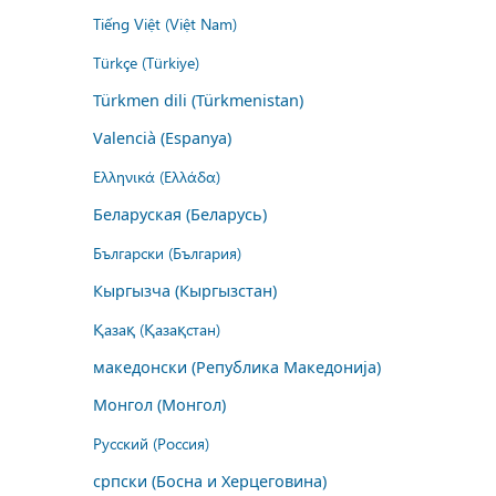
Tiếng Việt (Việt Nam)
Türkçe (Türkiye)
Türkmen dili (Türkmenistan)
Valencià (Espanya)
Ελληνικά (Ελλάδα)
Беларуская (Беларусь)
Български (България)
Кыргызча (Кыргызстан)
Қазақ (Қазақстан)
македонски (Република Македонија)
Монгол (Монгол)
Русский (Россия)
српски (Босна и Херцеговина)