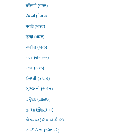
कोंकणी (भारत)
नेपाली (नेपाल)
मराठी (भारत)
हिन्दी (भारत)
অসমীয়া (ভাৰত)
বাংলা (বাংলাদেশ)
বাংলা (ভারত)
ਪੰਜਾਬੀ (ਭਾਰਤ)
ગુજરાતી (ભારત)
ଓଡ଼ିଆ (ଭାରତ)
தமிழ் (இந்தியா)
తెలుగు (భారతదేశం)
ಕನ್ನಡ (ಭಾರತ)