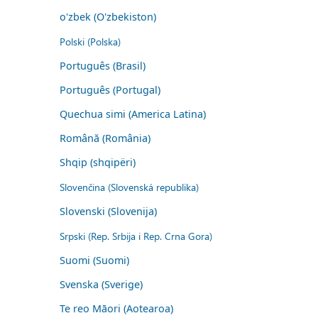
o'zbek (O'zbekiston)
Polski (Polska)
Português (Brasil)
Português (Portugal)
Quechua simi (America Latina)
Română (România)
Shqip (shqipëri)
Slovenčina (Slovenská republika)
Slovenski (Slovenija)
Srpski (Rep. Srbija i Rep. Crna Gora)
Suomi (Suomi)
Svenska (Sverige)
Te reo Māori (Aotearoa)