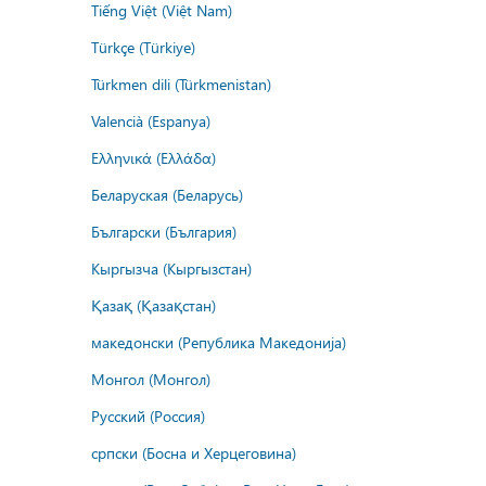
Tiếng Việt (Việt Nam)
Türkçe (Türkiye)
Türkmen dili (Türkmenistan)
Valencià (Espanya)
Ελληνικά (Ελλάδα)
Беларуская (Беларусь)
Български (България)
Кыргызча (Кыргызстан)
Қазақ (Қазақстан)
македонски (Република Македонија)
Монгол (Монгол)
Русский (Россия)
српски (Босна и Херцеговина)