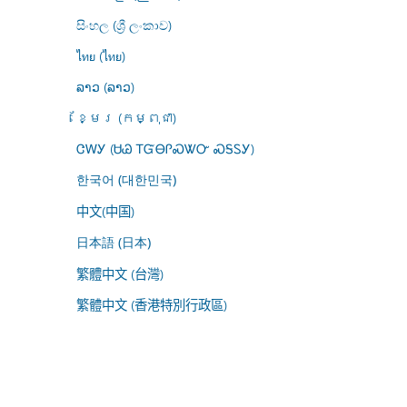
සිංහල (ශ්‍රී ලංකාව)
ไทย (ไทย)
ລາວ (ລາວ)
ខ្មែរ (កម្ពុជា)
ᏣᎳᎩ (ᏌᏊ ᎢᏳᎾᎵᏍᏔᏅ ᏍᎦᏚᎩ)
한국어 (대한민국)
中文(中国)
日本語 (日本)
繁體中文 (台灣)
繁體中文 (香港特別行政區)