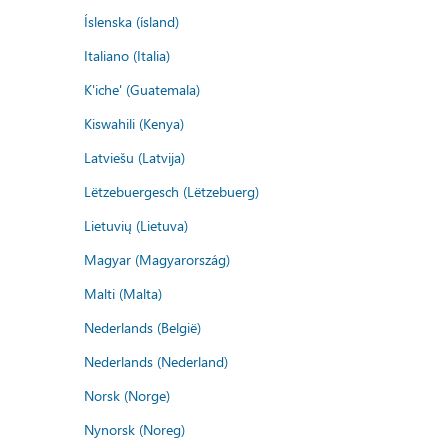
Íslenska (ísland)
Italiano (Italia)
K'iche' (Guatemala)
Kiswahili (Kenya)
Latviešu (Latvija)
Lëtzebuergesch (Lëtzebuerg)
Lietuvių (Lietuva)
Magyar (Magyarország)
Malti (Malta)
Nederlands (België)
Nederlands (Nederland)
Norsk (Norge)
Nynorsk (Noreg)