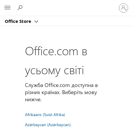
Увійдіт
Microsoft
у
свій
Office Store
обліко
запис
Office.com в
усьому світі
Служба Office.com доступна в
різних країнах. Виберіть мову
нижче.
Afrikaans (Suid-Afrika)
Azərbaycan (Azərbaycan)