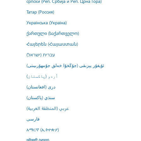
српски (Реп. Србија и Реп. Црна Гора)
Татар (Россия)
Українська (Україна)
ქართული (საქართველო)
Հայերեն (Հայաստան)
עברית (ישראל)
ئۇيغۇر يېزىقى (جۇڭخۇا خەلق جۇمھۇرىيىتى)
اُردو (پاکستان)
درى (افغانستان)
سنڌي (پاکستان)
عربي (المنطقة العربية)
فارسى
አማርኛ (ኢትዮጵያ)
कोंकणी (भारत)