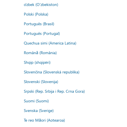
o'zbek (O'zbekiston)
Polski (Polska)
Português (Brasil)
Português (Portugal)
Quechua simi (America Latina)
Română (România)
Shqip (shqipëri)
Slovenčina (Slovenská republika)
Slovenski (Slovenija)
Srpski (Rep. Srbija i Rep. Crna Gora)
Suomi (Suomi)
Svenska (Sverige)
Te reo Māori (Aotearoa)