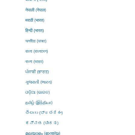
नेपाली (नेपाल)
मराठी (भारत)
हिन्दी (भारत)
অসমীয়া (ভাৰত)
বাংলা (বাংলাদেশ)
বাংলা (ভারত)
ਪੰਜਾਬੀ (ਭਾਰਤ)
ગુજરાતી (ભારત)
ଓଡ଼ିଆ (ଭାରତ)
தமிழ் (இந்தியா)
తెలుగు (భారతదేశం)
ಕನ್ನಡ (ಭಾರತ)
മലയാളം (ഇന്ത്യ)