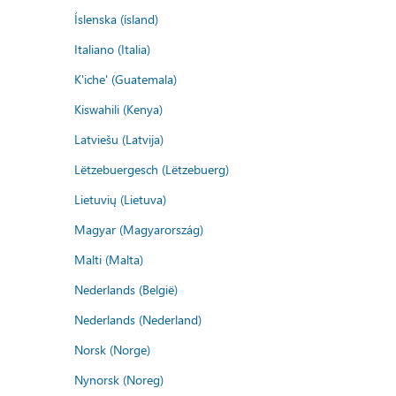
Íslenska (ísland)
Italiano (Italia)
K'iche' (Guatemala)
Kiswahili (Kenya)
Latviešu (Latvija)
Lëtzebuergesch (Lëtzebuerg)
Lietuvių (Lietuva)
Magyar (Magyarország)
Malti (Malta)
Nederlands (België)
Nederlands (Nederland)
Norsk (Norge)
Nynorsk (Noreg)