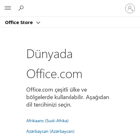
Hesabın
Microsoft
oturum
açın
Office Store
Dünyada
Office.com
Office.com çeşitli ülke ve
bölgelerde kullanılabilir. Aşağıdan
dil tercihinizi seçin.
Afrikaans (Suid-Afrika)
Azərbaycan (Azərbaycan)