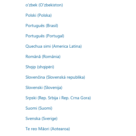
o'zbek (O'zbekiston)
Polski (Polska)
Português (Brasil)
Português (Portugal)
Quechua simi (America Latina)
Română (România)
Shqip (shqipëri)
Slovenčina (Slovenská republika)
Slovenski (Slovenija)
Srpski (Rep. Srbija i Rep. Crna Gora)
Suomi (Suomi)
Svenska (Sverige)
Te reo Māori (Aotearoa)