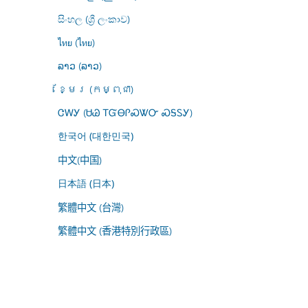
සිංහල (ශ්‍රී ලංකාව)
ไทย (ไทย)
ລາວ (ລາວ)
ខ្មែរ (កម្ពុជា)
ᏣᎳᎩ (ᏌᏊ ᎢᏳᎾᎵᏍᏔᏅ ᏍᎦᏚᎩ)
한국어 (대한민국)
中文(中国)
日本語 (日本)
繁體中文 (台灣)
繁體中文 (香港特別行政區)