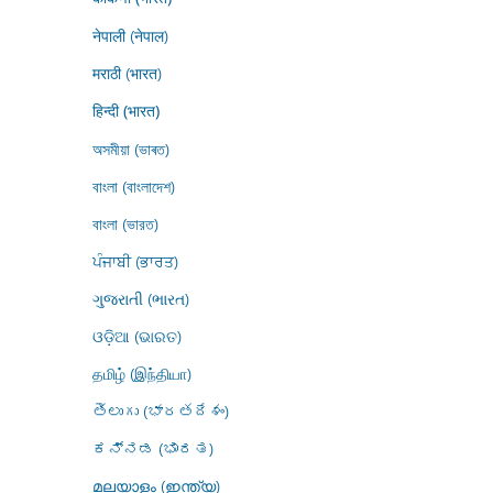
नेपाली (नेपाल)
मराठी (भारत)
हिन्दी (भारत)
অসমীয়া (ভাৰত)
বাংলা (বাংলাদেশ)
বাংলা (ভারত)
ਪੰਜਾਬੀ (ਭਾਰਤ)
ગુજરાતી (ભારત)
ଓଡ଼ିଆ (ଭାରତ)
தமிழ் (இந்தியா)
తెలుగు (భారతదేశం)
ಕನ್ನಡ (ಭಾರತ)
മലയാളം (ഇന്ത്യ)