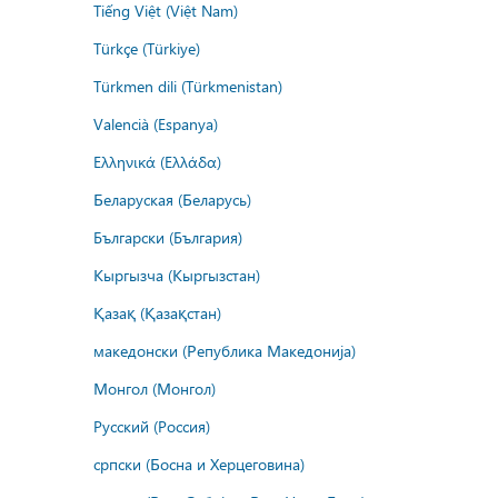
Tiếng Việt (Việt Nam)
Türkçe (Türkiye)
Türkmen dili (Türkmenistan)
Valencià (Espanya)
Ελληνικά (Ελλάδα)
Беларуская (Беларусь)
Български (България)
Кыргызча (Кыргызстан)
Қазақ (Қазақстан)
македонски (Република Македонија)
Монгол (Монгол)
Русский (Россия)
српски (Босна и Херцеговина)