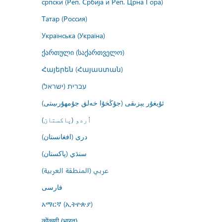
српски (Реп. Србија и Реп. Црна Гора)
Татар (Россия)
Українська (Україна)
ქართული (საქართველო)
Հայերեն (Հայաստան)
עברית (ישראל)
ئۇيغۇر يېزىقى (جۇڭخۇا خەلق جۇمھۇرىيىتى)
اُردو (پاکستان)
درى (افغانستان)
سنڌي (پاکستان)
عربي (المنطقة العربية)
فارسى
አማርኛ (ኢትዮጵያ)
कोंकणी (भारत)