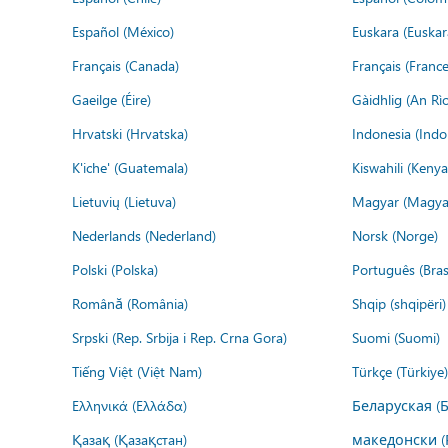
Español (México)
Euskara (Euskar
Français (Canada)
Français (France
Gaeilge (Éire)
Gàidhlig (An R
Hrvatski (Hrvatska)
Indonesia (Indo
K'iche' (Guatemala)
Kiswahili (Kenya
Lietuvių (Lietuva)
Magyar (Magya
Nederlands (Nederland)
Norsk (Norge)
Polski (Polska)
Português (Brasi
Română (România)
Shqip (shqipëri)
Srpski (Rep. Srbija i Rep. Crna Gora)
Suomi (Suomi)
Tiếng Việt (Việt Nam)
Türkçe (Türkiye)
Ελληνικά (Ελλάδα)
Беларуская (
Қазақ (Қазақстан)
македонски (