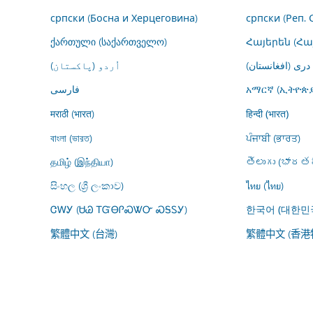
српски (Босна и Херцеговина)
српски (Реп. 
ქართული (საქართველო)
Հայերեն (Հ
درى (افغانستان)
اُردو (پاکستان)
فارسى
አማርኛ (ኢትዮጵያ
मराठी (भारत)
हिन्दी (भारत)
বাংলা (ভারত)
ਪੰਜਾਬੀ (ਭਾਰਤ)
தமிழ் (இந்தியா)
తెలుగు (భారతద
සිංහල (ශ්‍රී ලංකාව)
ไทย (ไทย)
ᏣᎳᎩ (ᏌᏊ ᎢᏳᎾᎵᏍᏔᏅ ᏍᎦᏚᎩ)
한국어 (대한민
繁體中文 (台灣)
繁體中文 (香港