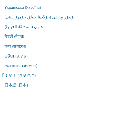
Українська (Україна)
ئۇيغۇر يېزىقى (جۇڭخۇا خەلق جۇمھۇرىيىتى)
عربي (المنطقة العربية)
नेपाली (नेपाल)
বাংলা (বাংলাদেশ)
ଓଡ଼ିଆ (ଭାରତ)
മലയാളം (ഇന്ത്യ)
ខ្មែរ (កម្ពុជា)
日本語 (日本)