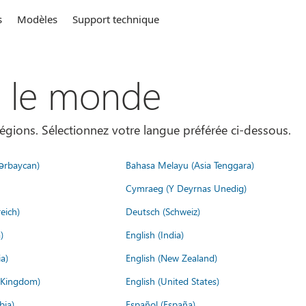
s
Modèles
Support technique
s le monde
égions. Sélectionnez votre langue préférée ci-dessous.
ərbaycan)
Bahasa Melayu (Asia Tenggara)
Cymraeg (Y Deyrnas Unedig)
eich)
Deutsch (Schweiz)
)
English (India)
a)
English (New Zealand)
d Kingdom)
English (United States)
bia)
Español (España)