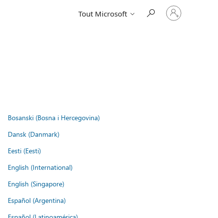
Connectez-
Tout Microsoft
vous
à
votre
compte
Bosanski (Bosna i Hercegovina)
Dansk (Danmark)
Eesti (Eesti)
English (International)
English (Singapore)
Español (Argentina)
Español (Latinoamérica)