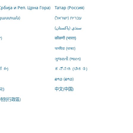
Србија и Реп. Црна Гора)
Татар (Россия)
այաստան)
עברית (ישראל)
سنڌي (پاکستان)
)
कोंकणी (भारत)
অসমীয়া (ভাৰত)
ગુજરાતી (ભારત)
ేశం)
ಕನ್ನಡ (ಭಾರತ)
ລາວ (ລາວ)
中文(中国)
국)
特別行政區)