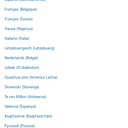
Français (Belgique)
Français (Suisse)
Hausa (Najeriya)
Italiano (Italia)
Lëtzebuergesch (Lëtzebuerg)
Nederlands (België)
o'zbek (O'zbekiston)
Quechua simi (America Latina)
Slovenski (Slovenija)
Te reo Māori (Aotearoa)
Valencià (Espanya)
Кыргызча (Кыргызстан)
Русский (Россия)