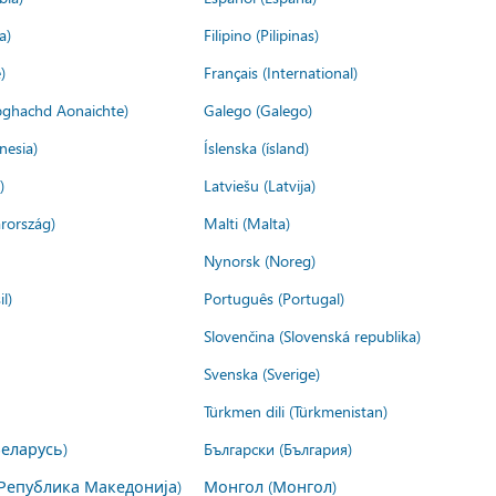
a)
Filipino (Pilipinas)
)
Français (International)
ìoghachd Aonaichte)
Galego (Galego)
nesia)
Íslenska (ísland)
)
Latviešu (Latvija)
rország)
Malti (Malta)
Nynorsk (Noreg)
l)
Português (Portugal)
Slovenčina (Slovenská republika)
Svenska (Sverige)
Türkmen dili (Türkmenistan)
Беларусь)
Български (България)
Република Македонија)
Монгол (Монгол)