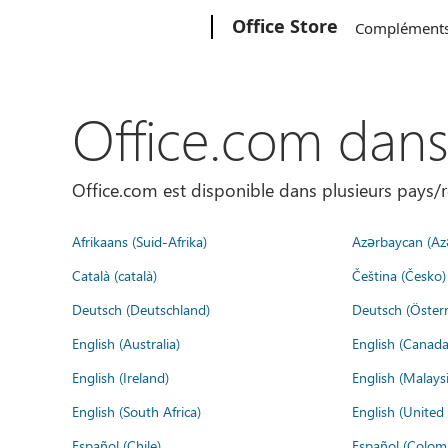
Microsoft
Office Store
Complément
Office.com dan
Office.com est disponible dans plusieurs pays/r
Afrikaans (Suid-Afrika)
Azərbaycan (Az
Català (català)
Čeština (Česko)
Deutsch (Deutschland)
Deutsch (Österr
English (Australia)
English (Canada
English (Ireland)
English (Malaysi
English (South Africa)
English (Unite
Español (Chile)
Español (Colom