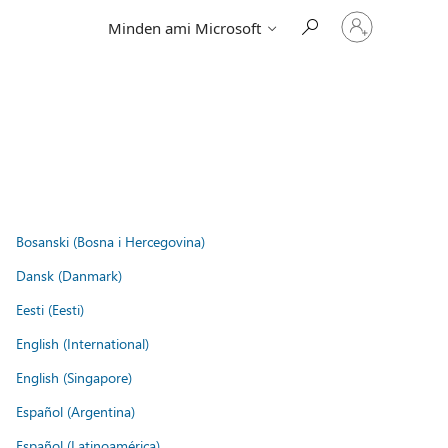
Jelentkezzen
Minden ami Microsoft
be
a
fiókjába
Bosanski (Bosna i Hercegovina)
Dansk (Danmark)
Eesti (Eesti)
English (International)
English (Singapore)
Español (Argentina)
Español (Latinoamérica)