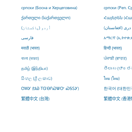
српски (Босна и Херцеговина)
српски (Реп. С
ქართული (საქართველო)
Հայերեն (Հ
درى (افغانستان)
اُردو (پاکستان)
فارسى
አማርኛ (ኢትዮጵያ
मराठी (भारत)
हिन्दी (भारत)
বাংলা (ভারত)
ਪੰਜਾਬੀ (ਭਾਰਤ)
தமிழ் (இந்தியா)
తెలుగు (భారతద
සිංහල (ශ්‍රී ලංකාව)
ไทย (ไทย)
ᏣᎳᎩ (ᏌᏊ ᎢᏳᎾᎵᏍᏔᏅ ᏍᎦᏚᎩ)
한국어 (대한민
繁體中文 (台灣)
繁體中文 (香港