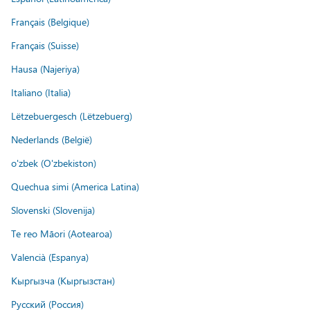
Français (Belgique)
Français (Suisse)
Hausa (Najeriya)
Italiano (Italia)
Lëtzebuergesch (Lëtzebuerg)
Nederlands (België)
o'zbek (O'zbekiston)
Quechua simi (America Latina)
Slovenski (Slovenija)
Te reo Māori (Aotearoa)
Valencià (Espanya)
Кыргызча (Кыргызстан)
Русский (Россия)