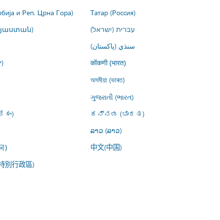
рбија и Реп. Црна Гора)
Татар (Россия)
այաստան)
עברית (ישראל)
سنڌي (پاکستان)
)
कोंकणी (भारत)
অসমীয়া (ভাৰত)
ગુજરાતી (ભારત)
ేశం)
ಕನ್ನಡ (ಭಾರತ)
ລາວ (ລາວ)
中文(中国)
국)
特別行政區)