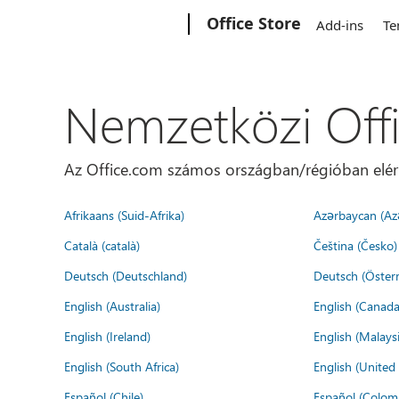
Microsoft
Office Store
Add-ins
Te
Nemzetközi Off
Az Office.com számos országban/régióban elérhet
Afrikaans (Suid-Afrika)
Azərbaycan (Az
Català (català)
Čeština (Česko)
Deutsch (Deutschland)
Deutsch (Österr
English (Australia)
English (Canada
English (Ireland)
English (Malaysi
English (South Africa)
English (Unite
Español (Chile)
Español (Colom