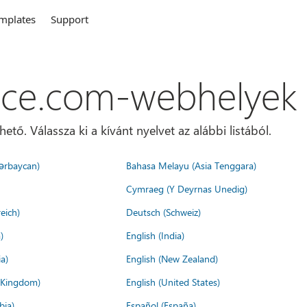
mplates
Support
ice.com-webhelyek
ő. Válassza ki a kívánt nyelvet az alábbi listából.
ərbaycan)
Bahasa Melayu (Asia Tenggara)
Cymraeg (Y Deyrnas Unedig)
eich)
Deutsch (Schweiz)
)
English (India)
a)
English (New Zealand)
d Kingdom)
English (United States)
bia)
Español (España)