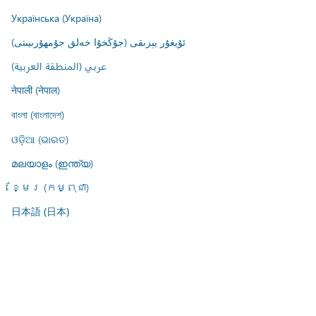
Українська (Україна)
ئۇيغۇر يېزىقى (جۇڭخۇا خەلق جۇمھۇرىيىتى)
عربي (المنطقة العربية)
नेपाली (नेपाल)
বাংলা (বাংলাদেশ)
ଓଡ଼ିଆ (ଭାରତ)
മലയാളം (ഇന്ത്യ)
ខ្មែរ (កម្ពុជា)
日本語 (日本)