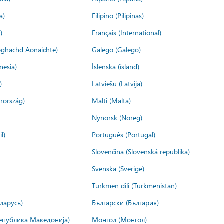
a)
Filipino (Pilipinas)
)
Français (International)
ìoghachd Aonaichte)
Galego (Galego)
nesia)
Íslenska (ísland)
)
Latviešu (Latvija)
rország)
Malti (Malta)
Nynorsk (Noreg)
l)
Português (Portugal)
Slovenčina (Slovenská republika)
Svenska (Sverige)
Türkmen dili (Türkmenistan)
ларусь)
Български (България)
епублика Македонија)
Монгол (Монгол)