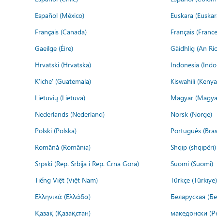
Español (México)
Euskara (Euskar
Français (Canada)
Français (France
Gaeilge (Éire)
Gàidhlig (An R
Hrvatski (Hrvatska)
Indonesia (Indo
K'iche' (Guatemala)
Kiswahili (Kenya
Lietuvių (Lietuva)
Magyar (Magya
Nederlands (Nederland)
Norsk (Norge)
Polski (Polska)
Português (Brasi
Română (România)
Shqip (shqipëri)
Srpski (Rep. Srbija i Rep. Crna Gora)
Suomi (Suomi)
Tiếng Việt (Việt Nam)
Türkçe (Türkiye)
Ελληνικά (Ελλάδα)
Беларуская (Бе
Қазақ (Қазақстан)
македонски (Р