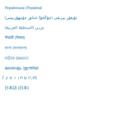
Українська (Україна)
ئۇيغۇر يېزىقى (جۇڭخۇا خەلق جۇمھۇرىيىتى)
عربي (المنطقة العربية)
नेपाली (नेपाल)
বাংলা (বাংলাদেশ)
ଓଡ଼ିଆ (ଭାରତ)
മലയാളം (ഇന്ത്യ)
ខ្មែរ (កម្ពុជា)
日本語 (日本)