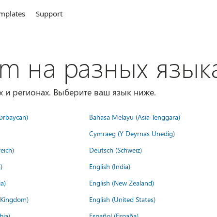
mplates
Support
om на разных язык
х и регионах. Выберите ваш язык ниже.
ərbaycan)
Bahasa Melayu (Asia Tenggara)
Cymraeg (Y Deyrnas Unedig)
eich)
Deutsch (Schweiz)
)
English (India)
a)
English (New Zealand)
d Kingdom)
English (United States)
bia)
Español (España)