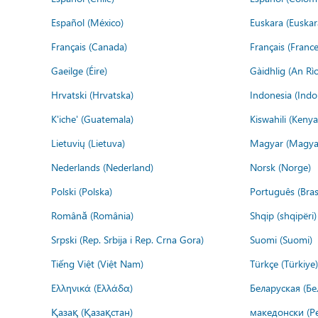
Español (México)
Euskara (Euskar
Français (Canada)
Français (France
Gaeilge (Éire)
Gàidhlig (An R
Hrvatski (Hrvatska)
Indonesia (Indo
K'iche' (Guatemala)
Kiswahili (Kenya
Lietuvių (Lietuva)
Magyar (Magya
Nederlands (Nederland)
Norsk (Norge)
Polski (Polska)
Português (Brasi
Română (România)
Shqip (shqipëri)
Srpski (Rep. Srbija i Rep. Crna Gora)
Suomi (Suomi)
Tiếng Việt (Việt Nam)
Türkçe (Türkiye)
Ελληνικά (Ελλάδα)
Беларуская (Бе
Қазақ (Қазақстан)
македонски (Р