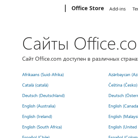
Microsoft
Office Store
Add-ins
Te
Сайты Office.c
Сайт Office.com доступен в различных страна
Afrikaans (Suid-Afrika)
Azərbaycan (Az
Català (català)
Čeština (Česko)
Deutsch (Deutschland)
Deutsch (Österr
English (Australia)
English (Canada
English (Ireland)
English (Malaysi
English (South Africa)
English (Unite
Español (Chile)
Español (Colom