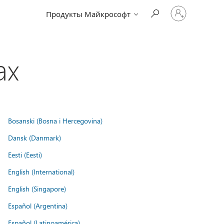
Войдите
Продукты Майкрософт
в
учетную
запись
ах
Bosanski (Bosna i Hercegovina)
Dansk (Danmark)
Eesti (Eesti)
English (International)
English (Singapore)
Español (Argentina)
Español (Latinoamérica)