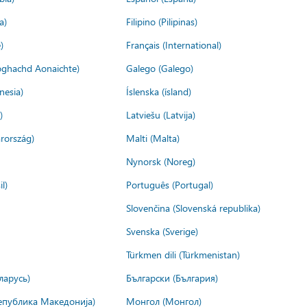
a)
Filipino (Pilipinas)
)
Français (International)
ìoghachd Aonaichte)
Galego (Galego)
nesia)
Íslenska (ísland)
)
Latviešu (Latvija)
rország)
Malti (Malta)
Nynorsk (Noreg)
l)
Português (Portugal)
Slovenčina (Slovenská republika)
Svenska (Sverige)
Türkmen dili (Türkmenistan)
ларусь)
Български (България)
епублика Македонија)
Монгол (Монгол)