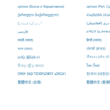
српски (Босна и Херцеговина)
српски (Реп. С
ქართული (საქართველო)
Հայերեն (Հ
درى (افغانستان)
اُردو (پاکستان)
فارسى
አማርኛ (ኢትዮጵያ
मराठी (भारत)
हिन्दी (भारत)
বাংলা (ভারত)
ਪੰਜਾਬੀ (ਭਾਰਤ)
தமிழ் (இந்தியா)
తెలుగు (భారతద
සිංහල (ශ්‍රී ලංකාව)
ไทย (ไทย)
ᏣᎳᎩ (ᏌᏊ ᎢᏳᎾᎵᏍᏔᏅ ᏍᎦᏚᎩ)
한국어 (대한민
繁體中文 (台灣)
繁體中文 (香港