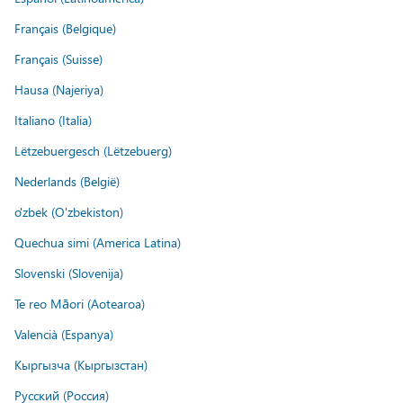
Français (Belgique)
Français (Suisse)
Hausa (Najeriya)
Italiano (Italia)
Lëtzebuergesch (Lëtzebuerg)
Nederlands (België)
o'zbek (O'zbekiston)
Quechua simi (America Latina)
Slovenski (Slovenija)
Te reo Māori (Aotearoa)
Valencià (Espanya)
Кыргызча (Кыргызстан)
Русский (Россия)