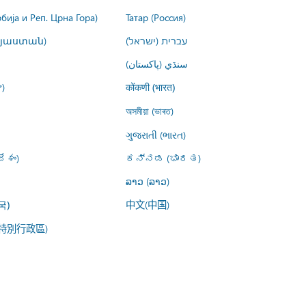
рбија и Реп. Црна Гора)
Татар (Россия)
այաստան)
עברית (ישראל)
سنڌي (پاکستان)
)
कोंकणी (भारत)
অসমীয়া (ভাৰত)
ગુજરાતી (ભારત)
ేశం)
ಕನ್ನಡ (ಭಾರತ)
ລາວ (ລາວ)
中文(中国)
국)
特別行政區)