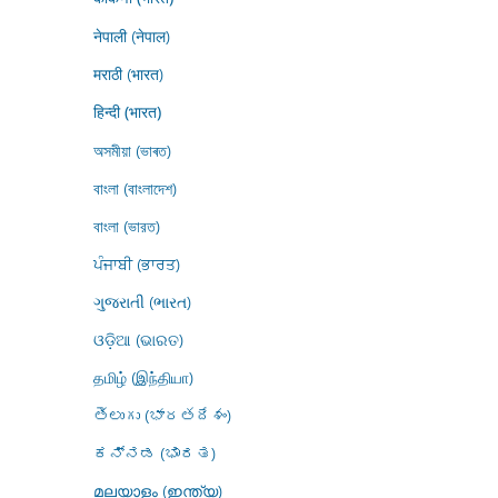
नेपाली (नेपाल)
मराठी (भारत)
हिन्दी (भारत)
অসমীয়া (ভাৰত)
বাংলা (বাংলাদেশ)
বাংলা (ভারত)
ਪੰਜਾਬੀ (ਭਾਰਤ)
ગુજરાતી (ભારત)
ଓଡ଼ିଆ (ଭାରତ)
தமிழ் (இந்தியா)
తెలుగు (భారతదేశం)
ಕನ್ನಡ (ಭಾರತ)
മലയാളം (ഇന്ത്യ)