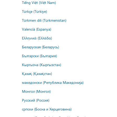
Tiếng Việt (Việt Nam)
Türkçe (Türkiye)
Türkmen dili (Türkmenistan)
Valencià (Espanya)
Ελληνικά (Ελλάδα)
Беларуская (Беларусь)
Български (България)
Кыргызча (Кыргызстан)
Қазақ (Қазақстан)
македонски (Република Македонија)
Монгол (Монгол)
Русский (Россия)
српски (Босна и Херцеговина)